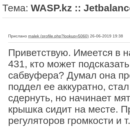
Тема:
WASP.kz :: Jetbalan
Прислано
malek
26-06-2019 19:38
Приветствую. Имеется в н
431, кто может подсказат
сабвуфера? Думал она про
поддел ее аккуратно, стал
сдернуть, но начинает мя
крышка сидит на месте. П
регуляторов громкости и т.