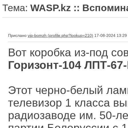
Тема:
WASP.kz :: Вспоми
Прислано
vip-bomzh
17-08-2024 13:29
Вот коробка из-под со
Горизонт-104 ЛПТ-67-
Этот черно-белый ла
телевизор 1 класса в
радиозаводе им. 50-л
партии Белоруссии с 1