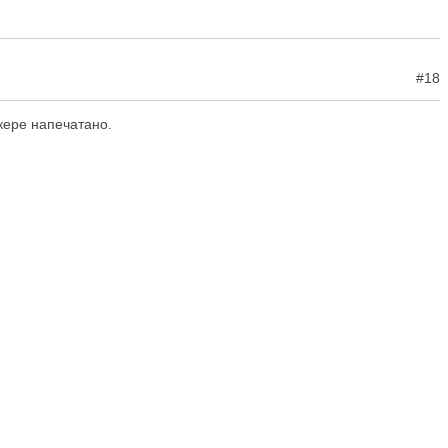
#18
кере напечатано.