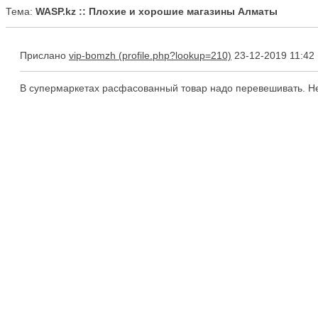
Тема:
WASP.kz :: Плохие и хорошие магазины Алматы
Прислано
vip-bomzh
23-12-2019 11:42
В супермаркетах расфасованный товар надо перевешивать. Нес