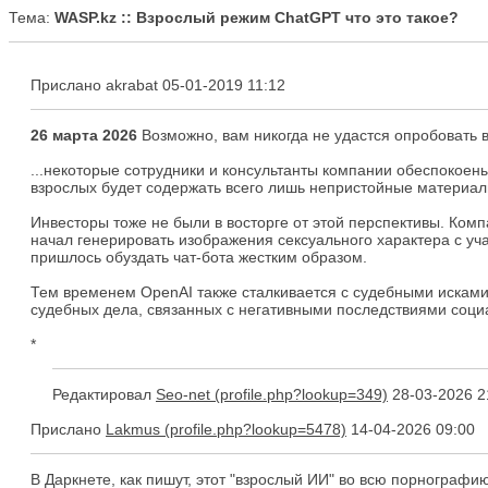
Тема:
WASP.kz :: Взрослый режим ChatGPT что это такое?
Прислано akrabat 05-01-2019 11:12
26 марта 2026
Возможно, вам никогда не удастся опробовать в
...некоторые сотрудники и консультанты компании обеспокоен
взрослых будет содержать всего лишь непристойные материал
Инвесторы тоже не были в восторге от этой перспективы. Комп
начал генерировать изображения сексуального характера с уча
пришлось обуздать чат-бота жестким образом.
Тем временем OpenAI также сталкивается с судебными исками
судебных дела, связанных с негативными последствиями социа
*
Редактировал
Seo-net
28-03-2026 2
Прислано
Lakmus
14-04-2026 09:00
В Даркнете, как пишут, этот "взрослый ИИ" во всю порнографию