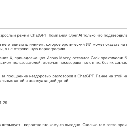
зрослый режим ChatGPT. Компания OpenAI только что подтвердила, ч
ы негативным влиянием, которое эротический ИИ может оказать на 
ы, а не откровенную порнографию.
ания X, принадлежащая Илону Маску, оставила Grok практически без
стием пользователей, включая несовершеннолетних, без их согласия
 за поощрение нездоровых разговоров в ChatGPT. Ранее на этой 
льных сетей и эксплуатацией детей.
1:29
 штампует... вероятно это кому-то выгодно. Сколько там всего про