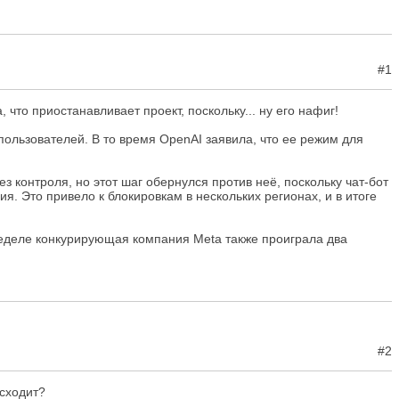
#1
то приостанавливает проект, поскольку... ну его нафиг!
пользователей. В то время OpenAI заявила, что ее режим для
 контроля, но этот шаг обернулся против неё, поскольку чат-бот
. Это привело к блокировкам в нескольких регионах, и в итоге
неделе конкурирующая компания Meta также проиграла два
#2
исходит?