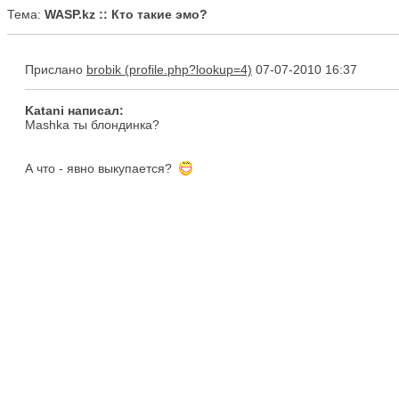
Тема:
WASP.kz :: Кто такие эмо?
Прислано
brobik
07-07-2010 16:37
Katani написал:
Mashka ты блондинка?
А что - явно выкупается?