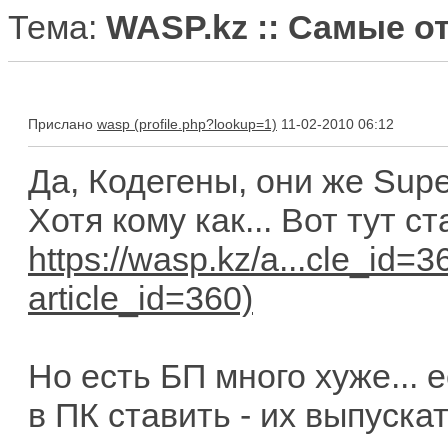
Тема:
WASP.kz :: Самые 
Прислано
wasp
11-02-2010 06:12
Да, Кодегены, они же Supe
Хотя кому как... Вот тут с
https://wasp.kz/a...cle_id=3
Но есть БП много хуже...
в ПК ставить - их выпускат