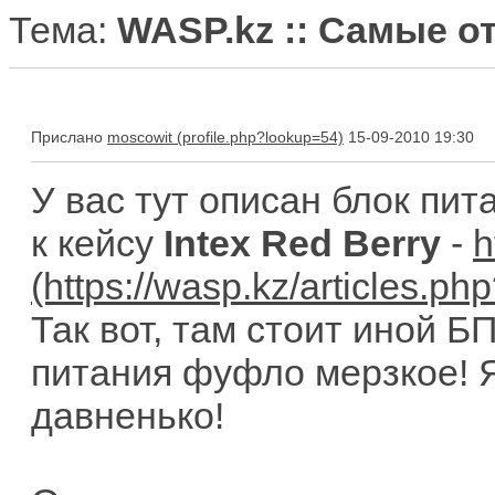
Тема:
WASP.kz :: Самые 
Прислано
moscowit
15-09-2010 19:30
У вас тут описан блок пи
к кейсу
Intex Red Berry
-
h
Так вот, там стоит иной БП 
питания фуфло мерзкое! Я
давненько!