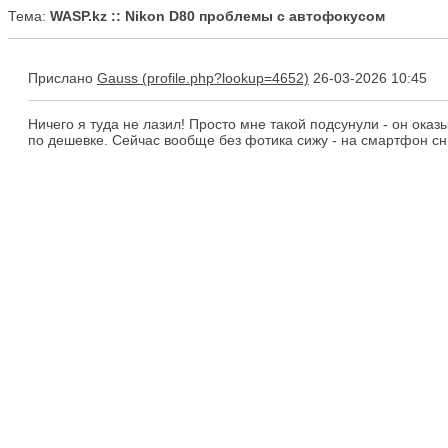
Тема:
WASP.kz :: Nikon D80 проблемы с автофокусом
Прислано
Gauss
26-03-2026 10:45
Ничего я туда не лазил! Просто мне такой подсунули - он ока
по дешевке. Сейчас вообще без фотика сижу - на смартфон сн