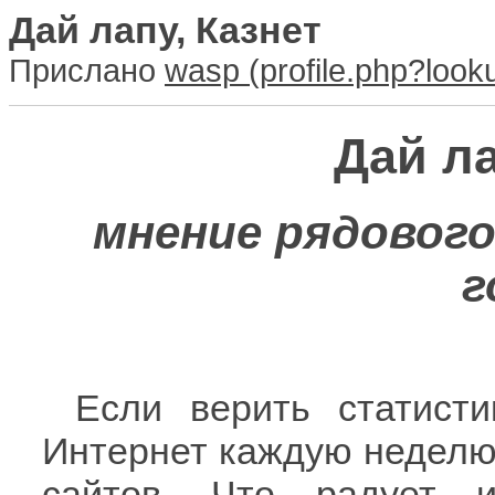
Дай лапу, Казнет
Прислано
wasp
Дай ла
мнение рядового 
г
Если верить статисти
Интернет каждую неделю 
сайтов. Что радует и