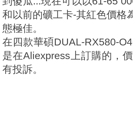
到傻瓜...現在可以以61-65
和以前的礦工卡-其紅色價格為
態極佳。
在四款華碩DUAL-RX580
是在Aliexpress上訂購
有投訴。