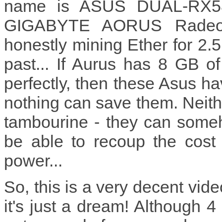
name is ASUS DUAL-RX580-
GIGABYTE AORUS Radeo
honestly mining Ether for 2.5 y
past... If Aurus has 8 GB o
perfectly, then these Asus 
nothing can save them. Neith
tambourine - they can someho
be able to recoup the cost o
power...
So, this is a very decent vid
it's just a dream! Although 