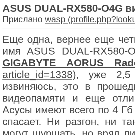
ASUS DUAL-RX580-O4G в
Прислано
wasp
Еще одна, вернее еще чет
имя ASUS DUAL-RX580-O4
GIGABYTE AORUS Rad
, уже 2,5
извиняюсь, это в прошед
видеопамяти и еще отли
Асусы имеют всего по 4 Гб
спасает. Ни разгон, ни т
могут шуршать, но вряд л