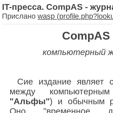
IT-пресса. CompAS - журн
Прислано
wasp
CompAS 
компьютерный ж
Сие издание являет 
между компьютерны
"Альфы"
) и обычным р
Оно "временное де