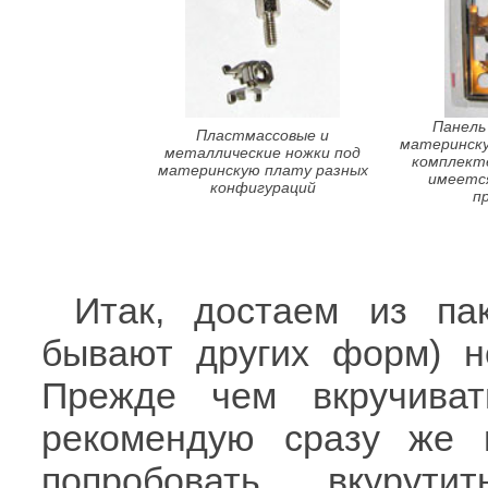
Панель
Пластмассовые и
материнску
металлические ножки под
комплекте
материнскую плату разных
имеется
конфигураций
п
Итак, достаем из пак
бывают других форм) н
Прежде чем вкручива
рекомендую сразу же 
попробовать вкурути