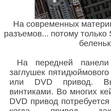
На современных материн
разъемов... потому только
беленьк
На передней панели
заглушек пятидюймового 
или DVD привод. Выр
винтиками. Во многих ке
DVD привод потребуется 
когда привод закр