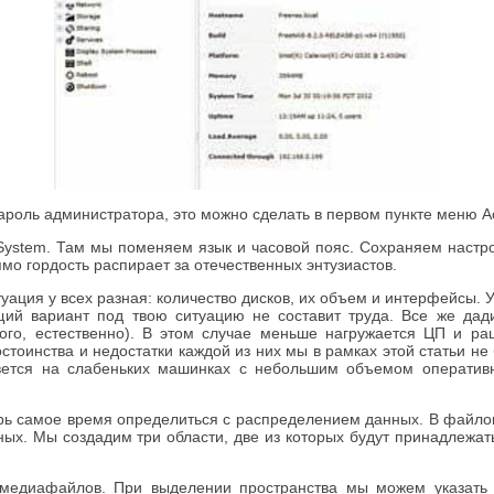
ароль администратора, это можно сделать в первом пункте меню A
в System. Там мы поменяем язык и часовой пояс. Сохраняем настр
ямо гордость распирает за отечественных энтузиастов.
ация у всех разная: количество дисков, их объем и интерфейсы. У
й вариант под твою ситуацию не составит труда. Все же дади
ого, естественно). В этом случае меньше нагружается ЦП и ра
тоинства и недостатки каждой из них мы в рамках этой статьи не
ется на слабеньких машинках с небольшим объемом оперативно
рь самое время определиться с распределением данных. В файлов
ых. Мы создадим три области, две из которых будут принадлежать
 медиафайлов. При выделении пространства мы можем указать к