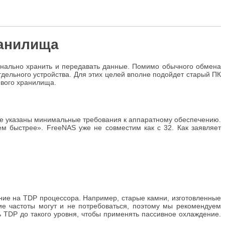
ранилища
ионально хранить и передавать данные. Помимо обычного обмена
дельного устройства. Для этих целей вполне подойдет старый ПК
евого хранилища.
 не указаны минимальные требования к аппаратному обеспечению.
 быстрее». FreeNAS уже не совместим как с 32. Как заявляет
ание на TDP процессора. Например, старые камни, изготовленные
ие частоты могут и не потребоваться, поэтому мы рекомендуем
ь TDP до такого уровня, чтобы применять пассивное охлаждение.