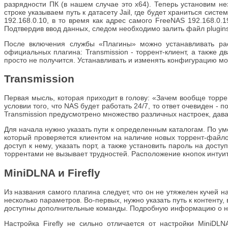
разрядности ПК (в нашем случае это х64). Теперь установим не
строке указываем путь к датасету Jail, где будет храниться сист
192.168.0.10, в то время как адрес самого FreeNAS 192.168.0.
Подтвердив ввод данных, следом необходимо залить файл plugins
После включения службы «Плагины» можно устанавливать ра
официальных плагина: Transmission - торрент-клиент, а также д
просто не получится. Устанавливать и изменять конфигурацию мож
Transmission
Первая мысль, которая приходит в голову: «Зачем вообще торре
условии того, что NAS будет работать 24/7, то ответ очевиден -
Transmission предусмотрено множество различных настроек, дав
Для начала нужно указать пути к определенным каталогам. По у
который проверяется клиентом на наличие новых торрент-файлов
доступ к нему, указать порт, а также установить пароль на дос
торрентами не вызывает трудностей. Расположение кнопок интуит
MiniDLNA и Firefly
Из названия самого плагина следует, что он не утяжелен кучей 
несколько параметров. Во-первых, нужно указать путь к контенту
доступны дополнительные команды. Подробную информацию о ни
Настройка Firefly не сильно отличается от настройки MiniD