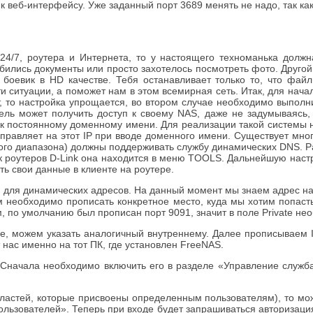
к веб-интерфейсу. Уже заданный порт 3689 менять не надо, так ка
4/7, роутера и Интернета, то у настоящего техноманька должн
бились документы или просто захотелось посмотреть фото. Другой
боевик в HD качестве. Тебя останавливает только то, что файл 
ти ситуации, а поможет нам в этом всемирная сеть. Итак, для нач
т, то настройка упрощается, во втором случае необходимо выполн
ль может получить доступ к своему NAS, даже не задумываясь, 
 к постоянному доменному имени. Для реализации такой системы не
аправляет на этот IP при вводе доменного имени. Существует мн
ого диапазона) должны поддерживать службу динамических DNS. Раз
роутеров D-Link она находится в меню TOOLS. Дальнейшую настро
ить свои данные в клиенте на роутере.
и для динамических адресов. На данный момент мы знаем адрес наш
Нам необходимо прописать конкретное место, куда мы хотим попа
, по умолчанию был прописан порт 9091, значит в поле Private не
вне, можем указать аналогичный внутреннему. Далее прописываем
 нас именно на тот ПК, где установлен FreeNAS.
 Сначала необходимо включить его в разделе «Управление службам
областей, которые присвоены определенным пользователям), то мо
ользователей». Теперь при входе будет запрашиваться авторизация