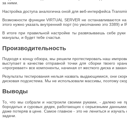
за ними.
Настройка доступа аналогична оной для веб-интерфейса Transmiss
Возможности функции VIRTUAL SERVER не останавливаются на э
этого нужно указать внутренний порт (по умолчанию это 3389) и I
В итоге при правильной настройке ты развязываешь себе руки
мануалы, и будет тебе счастье.
Производительность
Подходя к концу обзора, мы решили протестировать наш импров
выступает в качестве отправной точки для сборки твоего хран
«прогревает» все компоненты, начиная от жесткого диска и закан
Результаты тестирования нельзя назвать выдающимися, они скор
дисковая подсистема. Мы не использовали массивы, поэтому ско
Выводы
То, что мы собрали и настроили своими руками, - далеко не 
бородатых и суровых дядек, работающих с серьезными данными,
даже потеряв в цене. Самое главное - это не лениться и изучать
задачи.