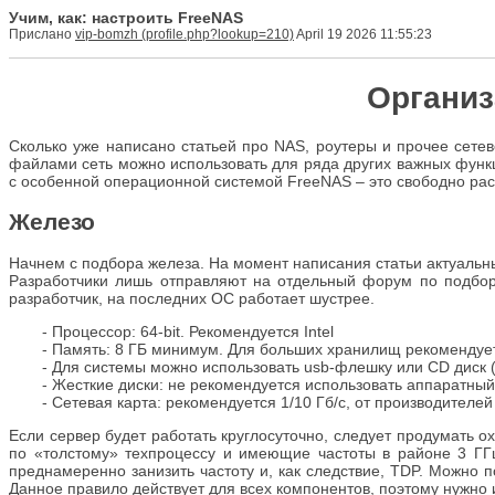
Учим, как: настроить FreeNAS
Прислано
vip-bomzh
April 19 2026 11:55:23
Организ
Сколько уже написано статьей про NAS, роутеры и прочее сете
файлами сеть можно использовать для ряда других важных функц
с особенной операционной системой FreeNAS – это свободно рас
Железо
Начнем с подбора железа. На момент написания статьи актуальн
Разработчики лишь отправляют на отдельный форум по подбор
разработчик, на последних ОС работает шустрее.
- Процессор: 64-bit. Рекомендуется Intel
- Память: 8 ГБ минимум. Для больших хранилищ рекомендуе
- Для системы можно использовать usb-флешку или CD диск
- Жесткие диски: не рекомендуется использовать аппаратны
- Сетевая карта: рекомендуется 1/10 Гб/с, от производителей 
Если сервер будет работать круглосуточно, следует продумать 
по «толстому» техпроцессу и имеющие частоты в районе 3 ГГц
преднамеренно занизить частоту и, как следствие, TDP. Можно 
Данное правило действует для всех компонентов, поэтому нужно 