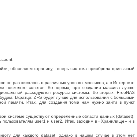
ccount.
ойки, обновляем страницу, теперь система приобрела привычный
же не раз писалось о различных уровнях массивов, а в Интернете
м несколько советов. Во-первых, при создании массива лучше
циональней расходуются ресурсы системы. Во-вторых, FreeNAS
 будем. Вкратце: ZFS будет лучше для использования с большими
й памяти. Итак, для создания тома нам нужно зайти в пункт
ой системе существуют определенные области данных (dataset),
 пользователям user1 и user2. Итак, заходим в «Хранилище» и в
воту для каждого dataset, однако в нашем случае в этом нет