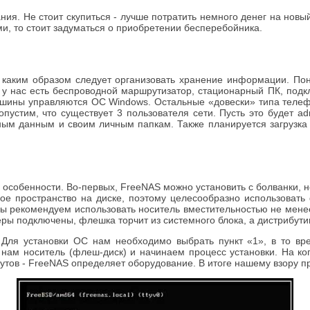
ния. Не стоит скупиться - лучше потратить немного денег на новы
, то стоит задуматься о приобретении бесперебойника.
ь, каким образом следует организовать хранение информации. По
у нас есть беспроводной маршрутизатор, стационарный ПК, подкл
машины управляются ОС Windows. Остальные «довески» типа телефо
пустим, что существует 3 пользователя сети. Пусть это будет ad
йным данным и своим личным папкам. Также планируется загрузка 
ые особенности. Во-первых, FreeNAS можно установить с болванки, 
ое пространство на диске, поэтому целесообразно использовать 
ы рекомендуем использовать носитель вместительностью не менее
ры подключены, флешка торчит из системного блока, а дистрибутив
. Для установки ОС нам необходимо выбрать пункт «1», в то вре
ам носитель (флеш-диск) и начинаем процесс установки. На копи
бутов - FreeNAS определяет оборудование. В итоге нашему взору 