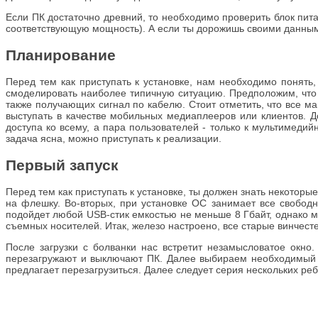
Если ПК достаточно древний, то необходимо проверить блок пита
соответствующую мощность). А если ты дорожишь своими данными
Планирование
Перед тем как приступать к установке, нам необходимо понят
смоделировать наиболее типичную ситуацию. Предположим, что 
также получающих сигнал по кабелю. Стоит отметить, что все 
выступать в качестве мобильных медиаплееров или клиентов. До
доступа ко всему, а пара пользователей - только к мультимеди
задача ясна, можно приступать к реализации.
Первый запуск
Перед тем как приступать к установке, ты должен знать некотор
на флешку. Во-вторых, при установке ОС занимает все свободн
подойдет любой USB-стик емкостью не меньше 8 Гбайт, однако м
съемных носителей. Итак, железо настроено, все старые винчесте
После загрузки с болванки нас встретит незамысловатое окно
перезагружают и выключают ПК. Далее выбираем необходимый н
предлагает перезагрузиться. Далее следует серия нескольких ре