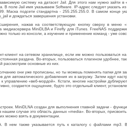
зависимую систему на датасет Jail. Для этого нам нужно зайти в
ема. В поле Jail имя указываем Software. IP-адрес следует указать 
199. Маска подсети стандартна - 255.255.255.0. В самом конце ук
_jail и дождаться завершения установки.
сширения, нажав на соответствующую кнопку сверху в меню «
ва медиасервера MiniDLBA и Firefly для iTunes. FreeNAS поддержи
но только из консоли, а изучение и применение команд - уже совс
нт-клиент на сетевом хранилище, если им можно пользоваться на
 постоянная раздача. Во-вторых, пользоваться плагином удобнее, та
ай рассмотрим основные из них.
молчанию они уже прописаны, но ты можешь поменять папки для заг
 для автоматического добавления их в загрузку. Затем идут наст
туп к управлению «веб-мордой». Кстати, многие настройки дублиру
ивно, создается ощущение, будто это отдельный клиент, установле
настроек. MiniDLNA создан для выполнения главной задачи - функ
, в нашем случае это область данных «media». Во-вторых, присвои
х можно взять в документации.
LNA. В нем также указывается путь к каталогу с файлами mp3.