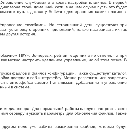
 «Управление службами» и открыть настройки плагинов. В первой
из диапазона твоей домашней сети, в нашем случае пусть это будет
азываем путь к датасету Software для хранения самих плагинов.
Управление службами». На сегодняшний день существуют три
вает установку сторонних приложений, только настраивать их так
ем другая история.
 обычном ПК?». Во-первых, рейтинг еще никто не отменял, а при
к как можно настроить удаленное управление, но об этом позже. В
рузки файлов и файлов конфигурации. Также существует каталог,
ройки доступа к веб-интерфейсу. Можно разрешить или запретить
ются в интерфейсе самого Transmission. Добавление и управление
нный в системе.
ции медиаплеера. Для нормальной работы следует настроить всего
ть имя серверу и указать параметры для обновления файлов. Также
 В другом поле уже забиты расширения файлов, которые будут