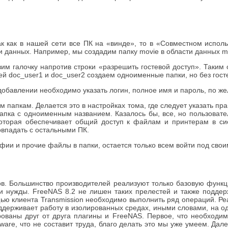
Так как в нашей сети все ПК на «винде», то в «Совместном испо
ти данных. Например, мы создадим папку movie в области данных m
вим галочку напротив строки «разрешить гостевой доступ». Таки
тей doc_user1 и doc_user2 создаем одноименные папки, но без гост
добавлении необходимо указать логин, полное имя и пароль, по же
м папкам. Делается это в настройках тома, где следует указать пра
апка с одноименным названием. Казалось бы, все, но пользовател
которая обеспечивает общий доступ к файлам и принтерам в си
овпадать с остальными ПК.
фии и прочие файлы в папки, остается только всем войти под сво
. Большинство производителей реализуют только базовую функци
нужды. FreeNAS 8.2 не лишен таких прелестей и также поддержив
щью клиента Transmission необходимо выполнить ряд операций. Ре
ддерживает работу в изолированных средах, иными словами, на од
ваны друг от друга плагины и FreeNAS. Первое, что необходимо 
tware, что не составит труда, благо делать это мы уже умеем. Да