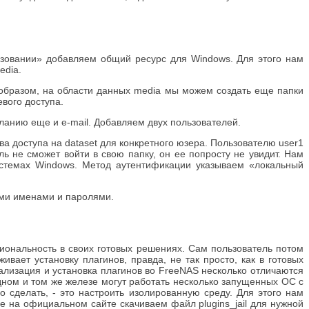
льзовании» добавляем общий ресурс для Windows. Для этого нам
edia.
м образом, на области данных media мы можем создать еще папки
евого доступа.
ланию еще и e-mail. Добавляем двух пользователей.
ва доступа на dataset для конкретного юзера. Пользователю user1
ь не сможет войти в свою папку, он ее попросту не увидит. Нам
стемах Windows. Метод аутентификации указываем «локальный
ими именами и паролями.
ональность в своих готовых решениях. Сам пользователь потом
ает установку плагинов, правда, не так просто, как в готовых
ализация и установка плагинов во FreeNAS несколько отличаются
ном и том же железе могут работать несколько запущенных ОС с
сделать, - это настроить изолированную среду. Для этого нам
лее на официальном сайте скачиваем файл plugins_jail для нужной