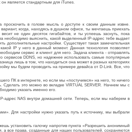
к он является стандартным для iTunes.
а проскочить в голове мысль о доступе к своим данным извне.
 вариант, когда, находясь в душном офисе, ты мечтаешь приехать
весит не один десяток гигабайтов, и ты успеешь заснуть, пока
ала необходимо выяснить, какой выделенный IP-адрес тебе выдает
ить дополнительные настройки. Существует такая замечательная
какой IP у него в данный момент. Данная технология позволяет
обходим сервис и клиент для него. Задача клиента - отправлять
ого сервисов DDNS, но надежнее использовать самые популярные
ница лишь в том, что находиться она может в разных категориях
йку мы будем проводить на примере девайса от D-Link. Все, что
его ПК в интернете, но если мы «постучимся» на него, то ничего
сть. Сделать это можно во вкладке VIRTUAL SERVER. Начнем мы с
обходимо указать именно его.
 IP-адрес NAS внутри домашней сети. Теперь, если мы наберем в
и». Для настройки нужно указать путь к источнику, мы выбрали
жешь установить галочку напротив пункта «Разрешить анонимный
, а все права, созданные для наших пользователей, сохраняются