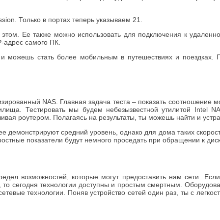
ion. Только в портах теперь указываем 21.
том. Ее также можно использовать для подключения к удаленно
P-адрес самого ПК.
 и можешь стать более мобильным в путешествиях и поездках. Г
изированный NAS. Главная задача теста – показать соотношение м
илища. Тестировать мы будем небезызвестной утилитой Intel NAS
чивая роутером. Полагаясь на результаты, ты можешь найти и устра
ее демонстрируют средний уровень, однако для дома таких скорост
ростные показатели будут немного проседать при обращении к дис
предел возможностей, которые могут предоставить нам сети. Есл
 то сегодня технологии доступны и простым смертным. Оборудова
 сетевые технологии. Поняв устройство сетей один раз, ты с легк