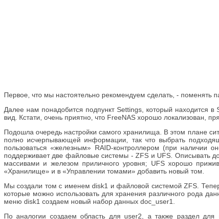
Первое, что мы настоятельно рекомендуем сделать, - поменять п
Далее нам понадобится подпункт Settings, который находится 
вид. Кстати, очень приятно, что FreeNAS хорошо локализован, пр
Подошла очередь настройки самого хранилища. В этом плане ситу
полно исчерпывающей информации, так что выбрать подходящи
пользоваться «железным» RAID-контроллером (при наличии он
поддерживает две файловые системы - ZFS и UFS. Описывать дос
массивами и железом приличного уровня; UFS хорошо прижив
«Хранилище» и в «Управлении томами» добавить новый том.
Мы создали том с именем disk1 и файловой системой ZFS. Тепе
которые можно использовать для хранения различного рода данн
меню disk1 создаем новый набор данных doc_user1.
По аналогии создаем область для user2, а также раздел для