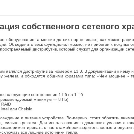
ация собственного сетевого х
вое оборудование, а многие до сих пор не знают, как можно рац
ий. Объединить весь функционал можно, не прибегая к покупке от
пространяемый дистрибутив, который служит для организации сет
ым являлся дистрибутив за номером 13.3. В документации к нему
у железа и обходятся общими фразами типа: «Чем мощнее - тем
тся следующие соотношение 1 Гб на 1 Тб
 (рекомендуемый минимум — 8 ГБ)
й RAID
Intel или Chelsio
охлаждение и питание устройства. Во-первых, стоит обратить вним
, сильно греются. Для использования в домашних условиях так
поэкспериментировать с частотами/производительностью и опустит
исключать все лишние источники тепла.