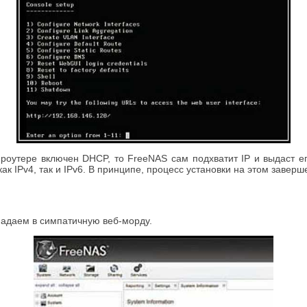
оутере включен DHCP, то FreeNAS сам подхватит IP и выдаст его
ак IPv4, так и IPv6. В принципе, процесс установки на этом заверш
падаем в симпатичную веб-морду.