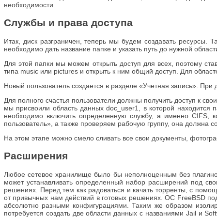
необходимости.
Службы и права доступа
Итак, диск разграничен, теперь мы будем создавать ресурсы. 
необходимо дать название папке и указать путь до нужной облас
Для этой папки мы можем открыть доступ для всех, поэтому ста
типа music или pictures и открыть к ним общий доступ. Для облас
Новый пользователь создается в разделе «Учетная запись». При 
Для полного счастья пользователи должны получить доступ к свои
мы присвоили область данных doc_user1, в которой находится п
необходимо включить определенную службу, а именно CIFS, 
пользователь», а также проверяем рабочую группу, она должна с
На этом этапе можно смело сливать все свои документы, фотогра
Расширения
Любое сетевое хранилище было бы неполноценным без плагинов
может устанавливать определенный набор расширений под свои 
решениях. Перед тем как радоваться и качать торренты, с помо
от привычных нам действий в готовых решениях. ОС FreeBSD по
абсолютно разными конфигурациями. Таким же образом изолиро
потребуется создать две области данных с названиями Jail и Sof