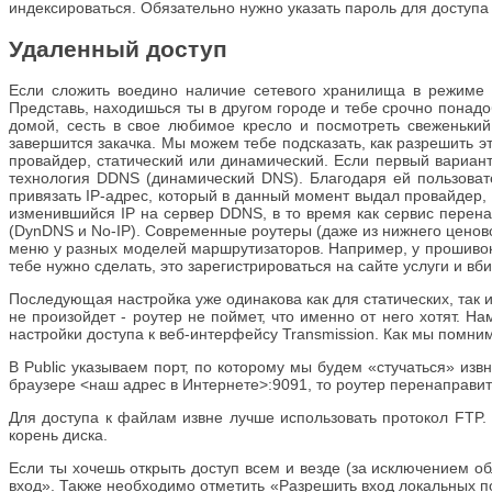
индексироваться. Обязательно нужно указать пароль для доступа 
Удаленный доступ
Если сложить воедино наличие сетевого хранилища в режиме 2
Представь, находишься ты в другом городе и тебе срочно понадо
домой, сесть в свое любимое кресло и посмотреть свеженький 
завершится закачка. Мы можем тебе подсказать, как разрешить э
провайдер, статический или динамический. Если первый вариан
технология DDNS (динамический DNS). Благодаря ей пользовате
привязать IP-адрес, который в данный момент выдал провайдер,
изменившийся IP на сервер DDNS, в то время как сервис перен
(DynDNS и No-IP). Современные роутеры (даже из нижнего ценов
меню у разных моделей маршрутизаторов. Например, у прошивок 
тебе нужно сделать, это зарегистрироваться на сайте услуги и вб
Последующая настройка уже одинакова как для статических, так 
не произойдет - роутер не поймет, что именно от него хотят. 
настройки доступа к веб-интерфейсу Transmission. Как мы помним
В Public указываем порт, по которому мы будем «стучаться» из
браузере <наш адрес в Интернете>:9091, то роутер перенаправит
Для доступа к файлам извне лучше использовать протокол FTP.
корень диска.
Если ты хочешь открыть доступ всем и везде (за исключением 
вход». Также необходимо отметить «Разрешить вход локальных п