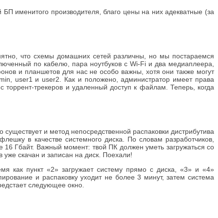
й БП именитого производителя, благо цены на них адекватные (за
нятно, что схемы домашних сетей различны, но мы постараемся
юченный по кабелю, пара ноутбуков с Wi-Fi и два медиаплеера,
нов и планшетов для нас не особо важны, хотя они также могут
min, user1 и user2. Как и положено, администратор имеет права
с торрент-трекеров и удаленный доступ к файлам. Теперь, когда
но существует и метод непосредственной распаковки дистрибутива
флешку в качестве системного диска. По словам разработчиков,
 16 Гбайт. Важный момент: твой ПК должен уметь загружаться со
 уже скачан и записан на диск. Поехали!
мя как пункт «2» загружает систему прямо с диска, «3» и «4»
рование и распаковку уходит не более 3 минут, затем система
предстает следующее окно.