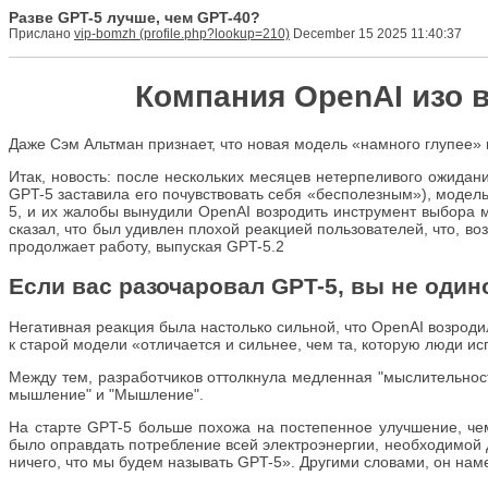
Разве GPT-5 лучше, чем GPT-40?
Прислано
vip-bomzh
December 15 2025 11:40:37
Компания OpenAI изо в
Даже Сэм Альтман признает, что новая модель «намного глупее»
Итак, новость: после нескольких месяцев нетерпеливого ожидани
GPT-5 заставила его почувствовать себя «бесполезным»), модел
5, и их жалобы вынудили OpenAI возродить инструмент выбора 
сказал, что был удивлен плохой реакцией пользователей, что, в
продолжает работу, выпуская GPT-5.2
Если вас разочаровал GPT-5, вы не один
Негативная реакция была настолько сильной, что OpenAI возроди
к старой модели «отличается и сильнее, чем та, которую люди 
Между тем, разработчиков оттолкнула медленная "мыслительнос
мышление" и "Мышление".
На старте GPT-5 больше похожа на постепенное улучшение, че
было оправдать потребление всей электроэнергии, необходимой д
ничего, что мы будем называть GPT-5». Другими словами, он нам