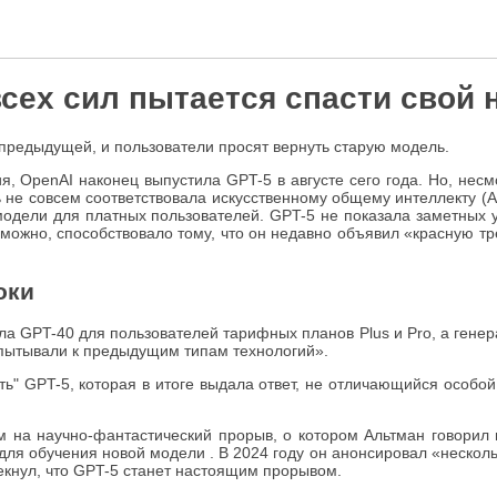
сех сил пытается спасти свой 
 предыдущей, и пользователи просят вернуть старую модель.
я, OpenAI наконец выпустила GPT-5 в августе сего года. Но, нес
ь не совсем соответствовала искусственному общему интеллекту (
модели для платных пользователей. GPT-5 не показала заметных 
озможно, способствовало тому, что он недавно объявил «красную тр
оки
ла GPT-40 для пользователей тарифных планов Plus и Pro, а гене
испытывали к предыдущим типам технологий».
ть" GPT-5, которая в итоге выдала ответ, не отличающийся особо
м на научно-фантастический прорыв, о котором Альтман говорил 
ля обучения новой модели . В 2024 году он анонсировал «несколько
екнул, что GPT-5 станет настоящим прорывом.