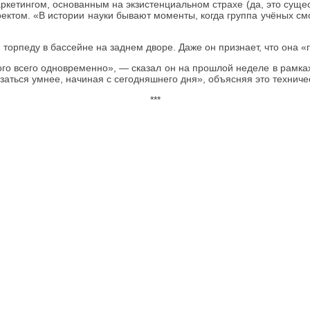
кетингом, основанным на экзистенциальном страхе (да, это существ
ектом. «В истории науки бывают моменты, когда группа учёных смо
орпеду в бассейне на заднем дворе. Даже он признает, что она «г
го всего одновременно», — сказал он на прошлой неделе в рамках 
азаться умнее, начиная с сегодняшнего дня», объясняя это технич
***