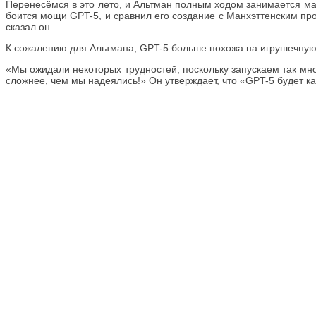
Перенесёмся в это лето, и Альтман полным ходом занимается мар
боится мощи GPT-5, и сравнил его создание с Манхэттенским про
сказал он.
К сожалению для Альтмана, GPT-5 больше похожа на игрушечную т
«Мы ожидали некоторых трудностей, поскольку запускаем так мно
сложнее, чем мы надеялись!» Он утверждает, что «GPT-5 будет к