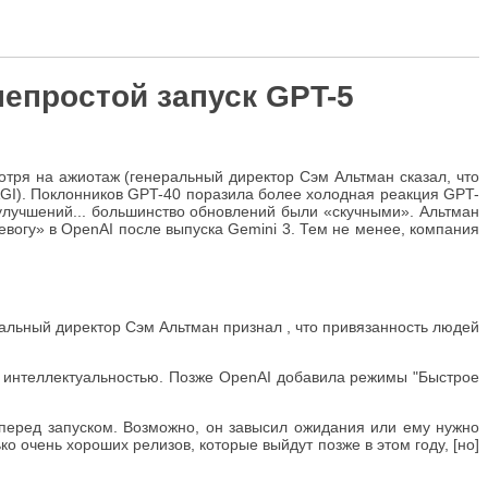
непростой запуск GPT-5
мотря на ажиотаж (генеральный директор Сэм Альтман сказал, что
AGI). Поклонников GPT-40 поразила более холодная реакция GPT-
улучшений... большинство обновлений были «скучными». Альтман
евогу» в OpenAI после выпуска Gemini 3. Тем не менее, компания
ральный директор Сэм Альтман признал , что привязанность людей
й интеллектуальностью. Позже OpenAI добавила режимы "Быстрое
перед запуском. Возможно, он завысил ожидания или ему нужно
 очень хороших релизов, которые выйдут позже в этом году, [но]