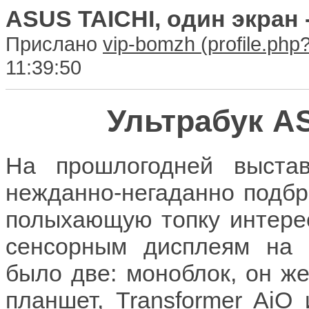
ASUS TAICHI, один экран -
Прислано
vip-bomzh
11:39:50
Ультрабук A
На прошлогодней выста
нежданно-негаданно подбро
полыхающую топку интере
сенсорным дисплеям на 
было две: моноблок, он ж
планшет, Transformer AiO