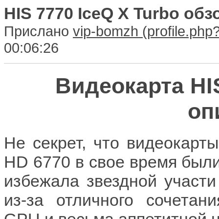
HIS 7770 IceQ X Turbo об
Прислано
vip-bomzh
00:06:26
Видеокарта HIS
оп
Не секрет, что видеокар
HD 6770 в свое время были
избежала звездной участ
из-за отличного сочетан
GPU и весьма аппетитной ц