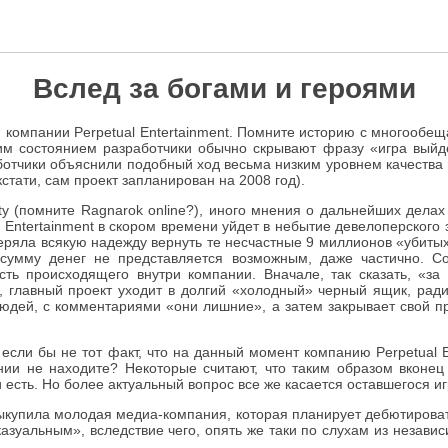
Вслед за богами и героями
й компании Perpetual Entertainment. Помните историю с многообе
им состоянием разработчики обычно скрывают фразу «игра выйде
аботчики объяснили подобный ход весьма низким уровнем качества
тати, сам проект запланирован на 2008 год).
ty (помните Ragnarok online?), иного мнения о дальнейших делах 
Entertainment в скором времени уйдет в небытие девелоперского
еряла всякую надежду вернуть те несчастные 9 миллионов «убитых 
 сумму денег не представляется возможным, даже частично. Со
сть происходящего внутри компании. Вначале, так сказать, «з
, главный проект уходит в долгий «холодный» черный ящик, ради
людей, с комментариями «они лишние», а затем закрывает свой п
 если бы не тот факт, что на данный момент компанию Perpetual
ании не находите? Некоторые считают, что таким образом вконец
сть. Но более актуальный вопрос все же касается оставшегося игро
 выкупила молодая медиа-компания, которая планирует дебютироват
«казуальным», вследствие чего, опять же таки по слухам из неза