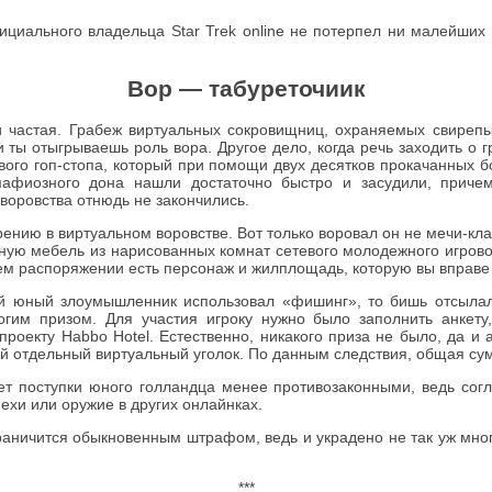
циального владельца Star Trek online не потерпел ни малейших 
Вор — табуреточиик
 и частая. Грабеж виртуальных сокровищниц, охраняемых свиреп
ы отыгрываешь роль вора. Другое дело, когда речь заходить о гра
ого гоп-стопа, который при помощи двух десятков прокачанных б
мафиозного дона нашли достаточно быстро и засудили, приче
воровства отнюдь не закончились.
ию в виртуальном воровстве. Вот только воровал он не мечи-клад
ьную мебель из нарисованных комнат сетевого молодежного игрово
м распоряжении есть персонаж и жилплощадь, которую вы вправе о
ей юный злоумышленник использовал «фишинг», то бишь отсылал 
гим призом. Для участия игроку нужно было заполнить анкету,
проекту Habbo Hotel. Естественно, никакого приза не было, да и
ой отдельный виртуальный уголок. По данным следствия, общая сум
т поступки юного голландца менее противозаконными, ведь согл
хи или оружие в других онлайнках.
ограничится обыкновенным штрафом, ведь и украдено не так уж мно
***