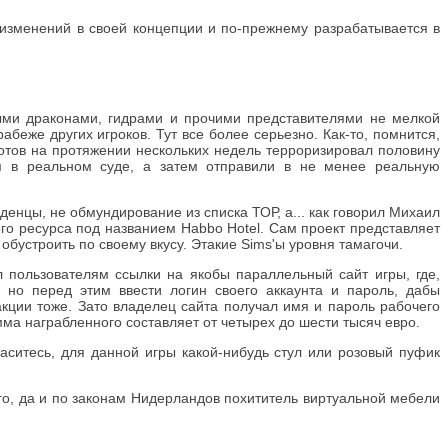
изменений в своей концепции и по-прежнему разрабатывается в
ыми драконами, гидрами и прочими представителями не мелкой
беже других игроков. Тут все более серьезно. Как-то, помнится,
отов на протяжении нескольких недель терроризировал половину
м в реальном суде, а затем отправили в не менее реальную
енцы, не обмундирование из списка ТОР, а... как говорил Михаил
го ресурса под названием Habbo Hotel. Сам проект представляет
бустроить по своему вкусу. Этакие Sims'ы уровня тамагочи.
пользователям ссылки на якобы параллельный сайт игры, где,
 но перед этим ввести логин своего аккаунта и пароль, дабы
 акции тоже. Зато владелец сайта получал имя и пароль рабочего
ма награбленного составляет от четырех до шести тысяч евро.
аситесь, для данной игры какой-нибудь стул или розовый пуфик
го, да и по законам Нидерландов похититель виртуальной мебели