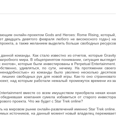
щающим онлайн-проектом Gods and Heroes: Rome Rising, который,
т двадцать девятого февраля любого не високосного года») на
 проекта, а также желанием выделить больше свободных ресурсов
данной команды. Как стало известно из отчетов, которые Gravity
 загробного мира. В общепринятом понимании, ситуация выглядит
енотов», которые были инвестированы в Perpetual Entertainment.
бственно, удивляться, по сути, нечему. На протяжении своего
а ненадобностью» из команды было уволено несколько десятков
 лишних свободных рук для новой игры. Как-то оно странновато
роект, над которым работали немалый промежуток времени из-за
 Entertainment вместе со всем имуществом приобрела некая юная
 обедневшая компания сумела избавиться от старого инвестора
вого проекта. Что же будет с Star Trek online?
ь на мировом рынке онлайн-развлечений именно Star Trek online.
висимых источников, на данный момент новый владелец переживает