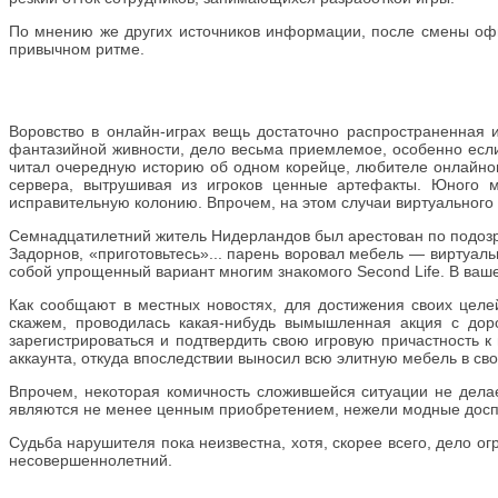
По мнению же других источников информации, после смены офи
привычном ритме.
Воровство в онлайн-играх вещь достаточно распространенная
фантазийной живности, дело весьма приемлемое, особенно если т
читал очередную историю об одном корейце, любителе онлайнов
сервера, вытрушивая из игроков ценные артефакты. Юного 
исправительную колонию. Впрочем, на этом случаи виртуального 
Семнадцатилетний житель Нидерландов был арестован по подозрен
Задорнов, «приготовьтесь»... парень воровал мебель — виртуал
собой упрощенный вариант многим знакомого Second Life. В ваше
Как сообщают в местных новостях, для достижения своих цел
скажем, проводилась какая-нибудь вымышленная акция с доро
зарегистрироваться и подтвердить свою игровую причастность к 
аккаунта, откуда впоследствии выносил всю элитную мебель в св
Впрочем, некоторая комичность сложившейся ситуации не делае
являются не менее ценным приобретением, нежели модные доспе
Судьба нарушителя пока неизвестна, хотя, скорее всего, дело 
несовершеннолетний.