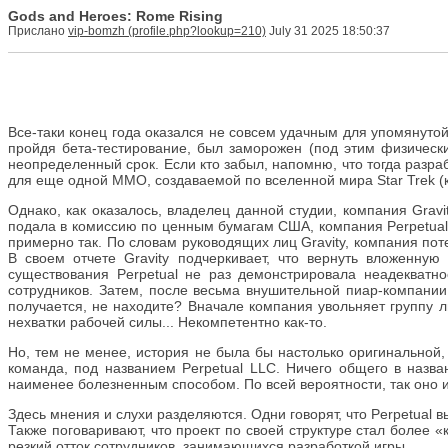
Gods and Heroes: Rome Rising
Прислано
vip-bomzh
July 31 2025 18:50:37
Все-таки конец года оказался не совсем удачным для упомянуто
пройдя бета-тестирование, был заморожен (под этим физическ
неопределенный срок. Если кто забыл, напомню, что тогда разр
для еще одной ММО, создаваемой по вселенной мира Star Trek (кс
Однако, как оказалось, владелец данной студии, компания Gravi
подала в комиссию по ценным бумагам США, компания Perpetual 
примерно так. По словам руководящих лиц Gravity, компания пот
В своем отчете Gravity подчеркивает, что вернуть вложенную
существования Perpetual не раз демонстрировала неадекватно
сотрудников. Затем, после весьма внушительной пиар-компании
получается, не находите? Вначале компания увольняет группу 
нехватки рабочей силы... Некомпетентно как-то.
Но, тем не менее, история не была бы настолько оригинальной,
команда, под названием Perpetual LLC. Ничего общего в назв
наименее болезненным способом. По всей вероятности, так оно и е
Здесь мнения и слухи разделяются. Одни говорят, что Perpetual
Также поговаривают, что проект по своей структуре стал более 
резкий отток сотрудников, занимающихся разработкой игры.