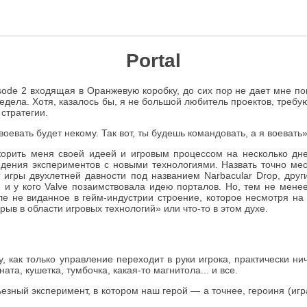
Portal
 Episode 2 входящая в Оранжевую коробку, до сих пор не дает мне
едела. Хотя, казалось бы, я не большой любитель проектов, требу
 стратегии.
оевать будет некому. Так вот, ты будешь командовать, а я воевать
корить меня своей идеей и игровым процессом на несколько дне
едения экспериментов с новыми технологиями. Назвать точно мес
т игры двухлетней давности под названием Narbacular Drop, дру
е и у кого Valve позаимствовала идею порталов. Но, тем не мен
еле не виданное в гейм-индустрии строение, которое несмотря на
ыв в области игровых технологий» или что-то в этом духе.
 как только управление переходит в руки игрока, практически ни
а, кушетка, тумбочка, какая-то магнитола... и все.
рьезный эксперимент, в котором наш герой — а точнее, героиня (иг