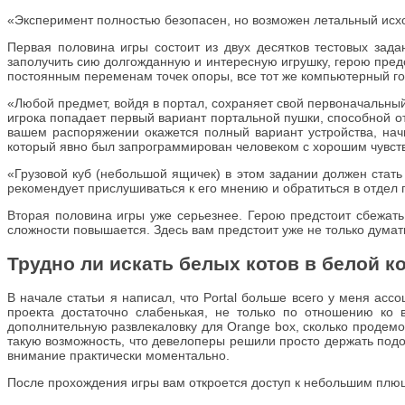
«Эксперимент полностью безопасен, но возможен летальный исхо
Первая половина игры состоит из двух десятков тестовых зада
заполучить сию долгожданную и интересную игрушку, герою предс
постоянным переменам точек опоры, все тот же компьютерный гол
«Любой предмет, войдя в портал, сохраняет свой первоначальный
игрока попадает первый вариант портальной пушки, способной от
вашем распоряжении окажется полный вариант устройства, на
который явно был запрограммирован человеком с хорошим чувст
«Грузовой куб (небольшой ящичек) в этом задании должен стать 
рекомендует прислушиваться к его мнению и обратиться в отдел 
Вторая половина игры уже серьезнее. Герою предстоит сбежать 
сложности повышается. Здесь вам предстоит уже не только думат
Трудно ли искать белых котов в белой к
В начале статьи я написал, что Portal больше всего у меня ас
проекта достаточно слабенькая, не только по отношению ко 
дополнительную развлекаловку для Orange box, сколько продемо
такую возможность, что девелоперы решили просто держать под
внимание практически моментально.
После прохождения игры вам откроется доступ к небольшим плюш