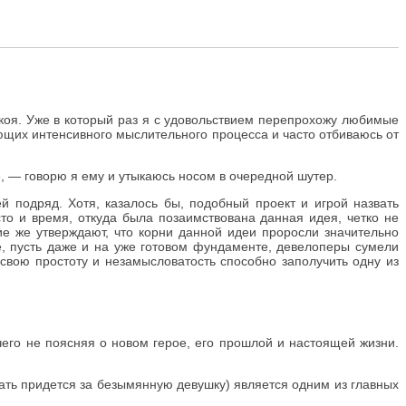
 покоя. Уже в который раз я с удовольствием перепрохожу любимые
ющих интенсивного мыслительного процесса и часто отбиваюсь от
», — говорю я ему и утыкаюсь носом в очередной шутер.
й подряд. Хотя, казалось бы, подобный проект и игрой назвать
то и время, откуда была позаимствована данная идея, четко не
гие же утверждают, что корни данной идеи проросли значительно
ее, пусть даже и на уже готовом фундаменте, девелоперы сумели
 свою простоту и незамысловатость способно заполучить одну из
чего не поясняя о новом герое, его прошлой и настоящей жизни.
рать придется за безымянную девушку) является одним из главных