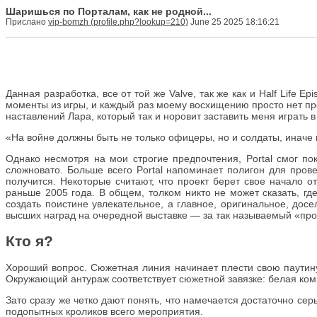
Шаришься по Порталам, как не родной...
Прислано
vip-bomzh
June 25 2025 18:16:21
Данная разработка, все от той же Valve, так же как и Half Life
моменты из игры, и каждый раз моему восхищению просто нет пр
наставлений Лара, который так и норовит заставить меня играть в
«На войне должны быть не только офицеры, но и солдаты, иначе в
Однако несмотря на мои строгие предпочтения, Portal смог по
сложновато. Больше всего Portal напоминает полигон для пров
получится. Некоторые считают, что проект берет свое начало о
раньше 2005 года. В общем, толком никто не может сказать, гд
создать поистине увлекательное, а главное, оригинальное, дос
высших наград на очередной выставке — за так называемый «прор
Кто я?
Хороший вопрос. Сюжетная линия начинает плести свою паутину,
Окружающий антураж соответствует сюжетной завязке: белая комнат
Зато сразу же четко дают понять, что намечается достаточно се
подопытных кроликов всего мероприятия.