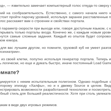
д», — язвительно замечает компьютерный голос откуда-то сверху 
ний на сообразительность. Естественно, с самого начала никто
тоит пройти парочку уровней, используя заранее расставленные п
ос расскажет вам о строении и свойствах портала.
 параметр скорости при выходе или, говоря доступным языком, с ка
крывать только порталы входа. Конечно же, с каждым новым уровн
чнутся самые сложные задания. Каждый из опытов будет сопрово
вом юмора.
для вас лучшим другом, но помните, грузовой куб не умеет разгов
психиатрии».
из своей клетки, попутно используя генератор портала. Теперь и
ь логически, но еще и думать быстро, иначе постоянный Load Gam
омнате?
социируется с неким испытательным полигоном. Однако подобные с
второму эпизоду «Халфы», но и к движку Source в целом. Види
нстрировать возможности разработанной технологии и посмотреть, 
обный стиль для большей реалистичности. Хотя при столь увлекат
кам в виде двух игровых режимов.