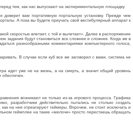
перед тем, как нас выпускают на экспериментальную площадку.
 не доверит вам портативную портальную установку. Прежде чем
орталы. А пока вы будете приучать свой вестибулярный аппарат к
кой скоростью влетает, с той и вылетает». Далее в распоряжение
ем задания будут становиться все сложнее и сложнее. Когда же в
ждаться разнообразными комментариями компьютерного голоса,
аривать. В случае если куб все же заговорил с вами, система не
гра идет уже не на жизнь, а на смерть, а значит общий уровень
e обеспечен.
равнения возникают не только из-за игрового процесса. Графика
мо, разработчики действительно пытались не столько создать
как на нее отреагируют геймеры. Впрочем, не стоит исключать и
ельном геймплее на такие «мелочи» просто перестаешь обращать