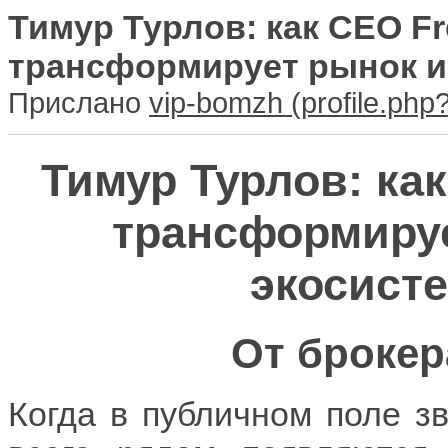
Тимур Турлов: как CEO F
трансформирует рынок и
Прислано
vip-bomzh
Тимур Турлов: ка
трансформируе
экосист
От брокер
Когда в публичном поле з