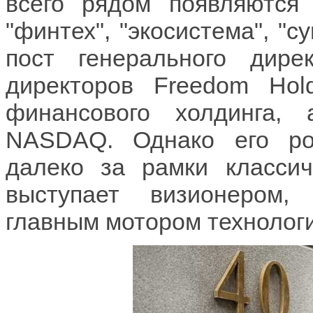
всего рядом появляются 
"финтех", "экосистема", "с
пост генерального дире
директоров Freedom Hol
финансового холдинга, 
NASDAQ. Однако его ро
далеко за рамки класси
выступает визионером,
главным мотором технолог