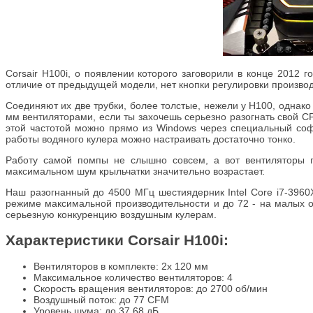
Corsair H100i, о появлении которого заговорили в конце 2012 
отличие от предыдущей модели, нет кнопки регулировки производ
Соединяют их две трубки, более толстые, нежели у Н100, однако
мм вентиляторами, если ты захочешь серьезно разогнать свой C
этой частотой можно прямо из Windows через специальный соф
работы водяного кулера можно настраивать достаточно тонко.
Работу самой помпы не слышно совсем, а вот вентиляторы п
максимальном шум крыльчатки значительно возрастает.
Наш разогнанный до 4500 МГц шестиядерник Intel Core i7-3960
режиме максимальной производительности и до 72 - на малых о
серьезную конкуренцию воздушным кулерам.
Характеристики Corsair H100i:
Вентиляторов в комплекте: 2х 120 мм
Максимальное количество вентиляторов: 4
Скорость вращения вентиляторов: до 2700 об/мин
Воздушный поток: до 77 CFM
Уровень шума: до 37.68 дБ