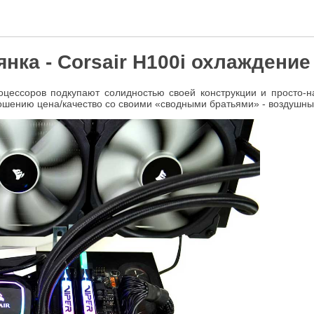
нка - Corsair H100i охлаждени
цессоров подкупают солидностью своей конструкции и просто-на
ношению цена/качество со своими «сводными братьями» - воздушн