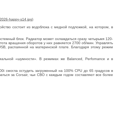
ойство состоит из водоблока с медной подложкой, на котором, в
системный блок. Радиатор может охлаждаться сразу четырьмя 120-
тота вращения оборотов у них равняется 2700 об/мин. Управлять
USB, распаянной на материнской плате. Благодаря этому режим
мальной «шумности». В режимах же Balanced, Perfomance и в
00i смогла остудить загруженный на 100% CPU до 65 градусов в
ться за Corsair, чьи СВО с каждым годом составляют все более