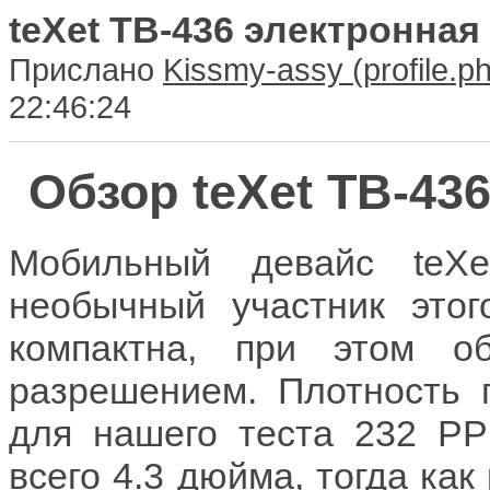
teXet ТВ-436 электронная
Прислано
Kissmy-assy
22:46:24
Обзор teXet ТВ-43
Мобильный девайс teX
необычный участник этог
компактна, при этом о
разрешением. Плотность 
для нашего теста 232 PPI
всего 4.3 дюйма, тогда ка