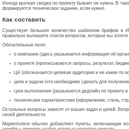
Иногда краткая сводка по проекту бывает не нужна. В так
формируется техническое задание, если нужно.
Как составить
Существует большое количество шаблонов брифов в Ин
правильно выпишете список вопросов, которые вы хотите за
Обязательные поля:
о компании (здесь указывается информация об органи
о проекте (прописываются запросы, результат, бюдже
ЦА (обозначается целевая аудитория и ее какие-то о
цели и задачи (что необходимо сделать для получени
срок выполнения (указывается дедлайн по проекту 
технические характеристики (оформление, стиль, стра
Остальные вопросы зависят от ваших задач и целей. Воп
своей деятельности.
Маркетологи обычно добавляют пункты, включающие воп
шрифты, примеры работ, которые нравятся клиенту.