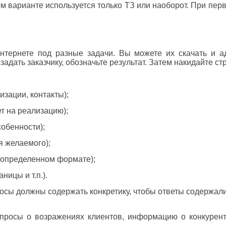
ом варианте используется только ТЗ или наоборот. При пер
тернете под разные задачи. Вы можете их скачать и ад
дать заказчику, обозначьте результат. Затем накидайте стр
зации, контакты);
т на реализацию);
собенности);
я желаемого);
в определенном формате);
ницы и т.п.).
росы должны содержать конкретику, чтобы ответы содержал
росы о возражениях клиентов, информацию о конкурент