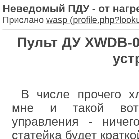
Неведомый ПДУ - от нагр
Прислано
wasp
Пульт ДУ XWDB-0
уст
В числе прочего х
мне и такой вот 
управления - ничег
статейка будет кратко