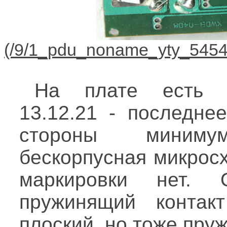
На плате есть м
13.12.21 - последне
стороны миниму
бескорпусная микрос
маркировки нет. 
пружинящий контак
плоский, но тоже пру