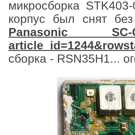
микросборка STK403-
корпус был снят без
Panasonic SС-C
сборка - RSN35H1... ог