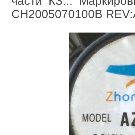
части КЗ... Маркиро
CH2005070100B REV: