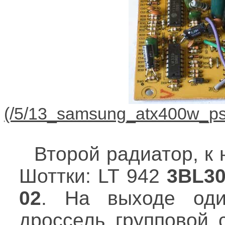
Второй радиатор, к 
Шоттки: LT 942
3BL3
02
. На выходе оди
дроссель групповой 