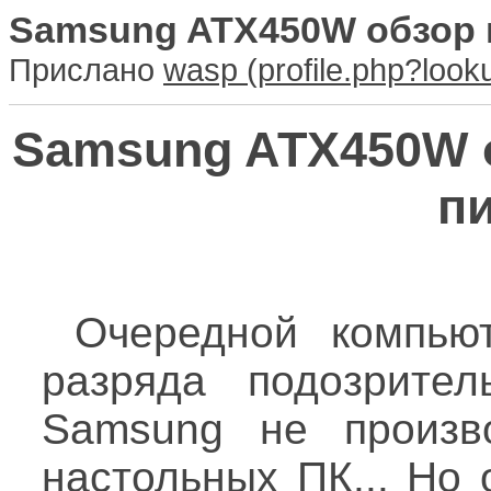
Samsung ATX450W обзор и
Прислано
wasp
Samsung ATX450W о
п
Очередной компью
разряда подозрите
Samsung не произв
настольных ПК... Но 