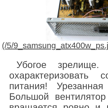
Убогое зрелище
охарактеризовать 
питания! Урезанная
Большой вентилятор
вращается ровно и п