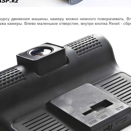
 курсу движения машины, камеру можно немного поворачивать. Вл
а камеры. Влево маленькое отверстие, внутри кнопка Reset - сбро