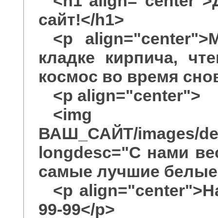
<h1 align="center
сайт!</h1>
<p align="center"
кладке кирпича, чт
космос во время снов
<p align="center">
<img sr
ВАШ_САЙТ/images/dest
longdesc="С нами ве
самые лучшие белые 
<p align="center">
99-99</p>