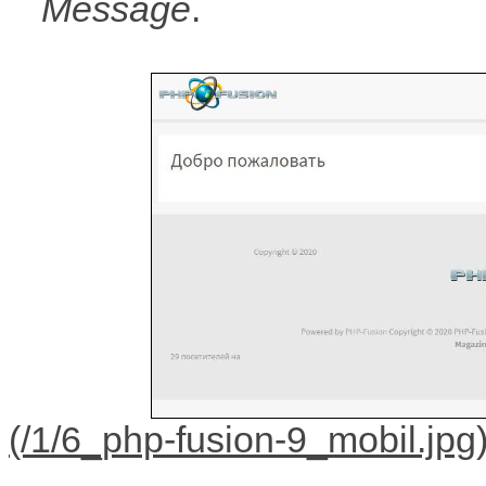
Message
.