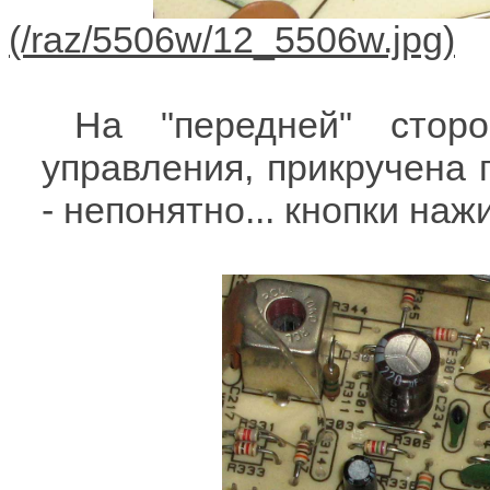
На "передней" стор
управления, прикручена 
- непонятно... кнопки наж