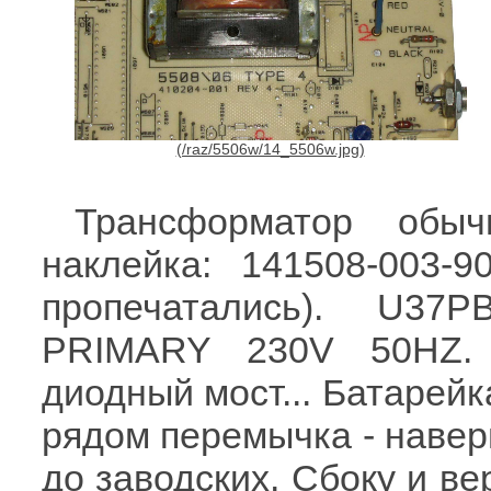
Трансформатор обы
наклейка: 141508-003-
пропечатались). U37
PRIMARY 230V 50HZ. 
диодный мост... Батарейк
рядом перемычка - навер
до заводских. Сбоку и ве