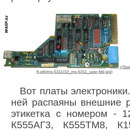
Вот платы электроники
ней распаяны внешние р
этикетка с номером - 1
К555АГ3, К555ТМ8, К1