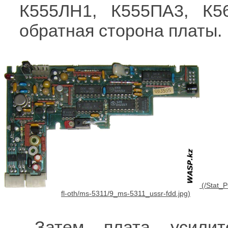
К555ЛН1, К555ПА3, К5
обратная сторона платы.
Затем плата усилите