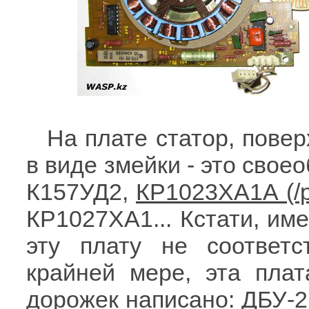
На плате статор, повер
в виде змейки - это свое
К157УД2,
КР1023ХА1А
КР1027ХА1... Кстати, им
эту плату не соответст
крайней мере, эта плат
дорожек написано: ДБУ-2