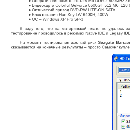
● Оперативная память 2x1024 Мб DDR-2 800MHz Zep
● Видеокарта Colorful GeForce 8600GT 512 Мб, 128 
● Оптический привод DVD-RW LITE-ON SATA
● Блок питания HuntKey LW-6400H, 400W
● ОС – Windows XP Pro SP-3
В виду того, что на материнской плате не удалось 
тестирование проводилось в режимах Native IDE и Legasy IDE
На момент тестирования жесткий диск
Seagate Barra
сказываются на конечные результаты – просто Самсунг купле