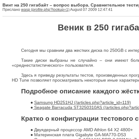
Винт на 250 гигабайт – вопрос выбора. Сравнительное тест
Прислано
wasp
August 07 2009 12:47:41
Веник в 250 гигаб
Сегодня мы сравним два жестких диска по 250GB с инте
Такие диски выбраны не случайно – они имеют боль
«среднестатистического» пользователя.
Здесь я приведу результаты тестов, произведенных пр
HD Tune позволяет просматривать некоторые иные характери
Подробное описание каждого жёстк
●
Samsung HD251HJ
●
Seagate Barracuda ST3250310AS
Кратко о конфигурации тестового с
● Двуядерный процессор AMD Athlon 64 X2 4800+
● Материнская плата Gigabyte GA-MA770-DS3