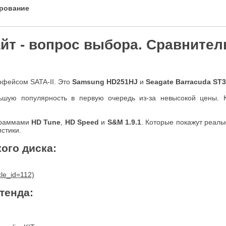
ирование
айт - вопрос выбора. Сравните
рфейсом SATA-II. Это
Samsung HD251HJ
и
Seagate Barracuda ST
шую популярность в первую очередь из-за невысокой цены. К
ограммами
HD Tune
,
HD Speed
и
S&M 1.9.1
. Которые покажут реаль
стики.
ого диска
:
тенда: