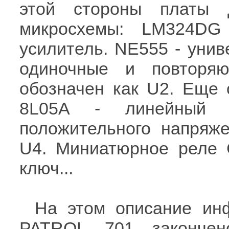
этой стороны платы 
микросхемы: LM324DG
усилитель. NE555 - уни
одиночные и повторя
обозначен как U2. Еще 
8L05A - линейный ин
положительного напряже
U4. Миниатюрное реле 
ключ...
На этом описание ин
PATROL 701 закончен