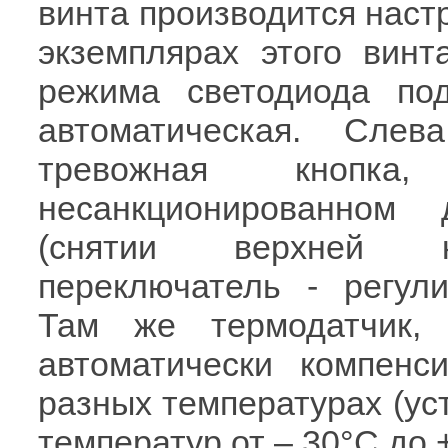
винта производится наст
экземплярах этого вин
режима светодиода по
автоматическая. Сле
тревожная кнопк
несанкционированном 
(снятии верхней кр
переключатель - регули
Там же термодатчик, п
автоматически компенс
разных температурах (ус
температур от – 30°C до 