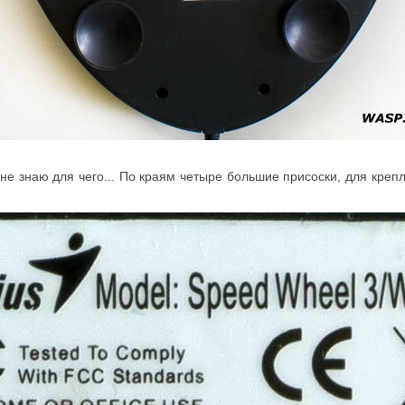
не знаю для чего... По краям четыре большие присоски, для крепл