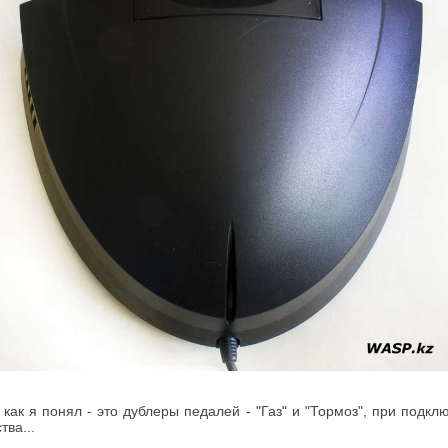
 как я понял - это дублеры педалей - "Газ" и "Тормоз", при подк
ва...