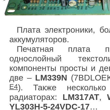
Плата электроники, б
аккумуляторов.
Печатная плата п
однослойный текстол
компоненты просты и де
две –
LM339N
(7BDLOEK
E4
). Также нескольк
радиаторах:
LM317AT
,
YL303H-5-24VDC-17
…