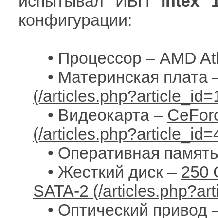
испытывал ИБП
Intex 
конфигурации:
• Процессор – AMD At
• Материнская плата 
• Видеокарта –
CeForc
• Оперативная памят
• Жесткий диск –
250 
SATA-2
• Оптический привод