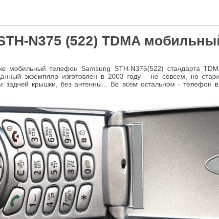
STH-N375 (522) TDMA мобильны
рке мобильный телефон Samsung STH-N375(522) стандарта TDM
Данный экземпляр изготовлен в 2003 году - не совсем, но старин
 и задней крышки, без антенны... Во всем остальном - телефон