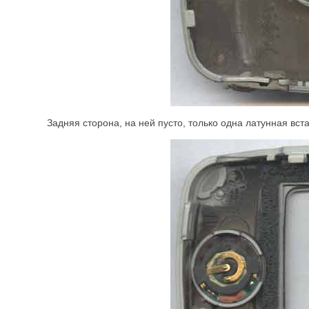
Задняя сторона, на ней пусто, только одна латунная вста