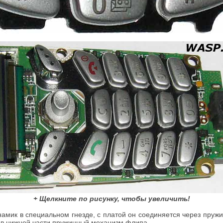
+ Щелкните по рисунку, чтобы увеличить!
инамик в специальном гнезде, с платой он соединяется через пр
 а в нижней части пружинный механизм флипа.