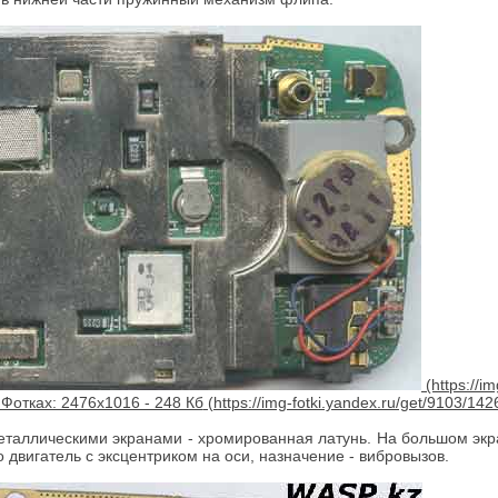
Фотках: 2476х1016 - 248 Кб
еталлическими экранами - хромированная латунь. На большом экра
 двигатель с эксцентриком на оси, назначение - вибровызов.