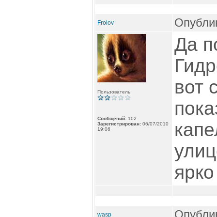
Опублик
Frolov
Да п
Гидр
вот 
Пользователь
пока
Сообщений:
102
капе
Зарегистрирован:
06/07/2010
19:06
улиц
ярко
Опублик
wasp