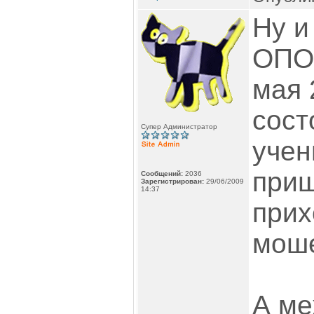
Ну и
ОПО
мая 
сост
Супер Администратор
учен
приш
Сообщений:
2036
Зарегистрирован:
29/06/2009
14:37
прих
моше
А ме