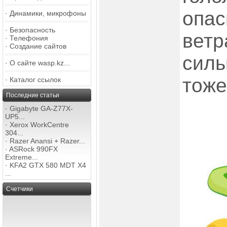
опас
·
Динамики, микрофоны
·
Безопасность
ветр
·
Телефония
·
Создание сайтов
силь
·
О сайте wasp.kz...
тоже
·
Каталог ссылок
Последние статьи
·
Gigabyte GA-Z77X-
UP5...
·
Xerox WorkCentre
304...
·
Razer Anansi + Razer...
·
ASRock 990FX
Extreme...
·
KFA2 GTX 580 MDT X4
...
Счетчики