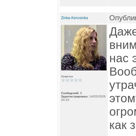
Опублик
Zinka-Kerosinka
Даже
вним
нас 
Вооб
Новичок
утра
Сообщений:
9
этом
Зарегистрирован:
14/05/2026
20:10
огро
как 