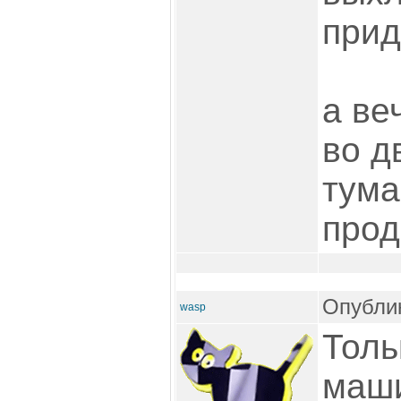
прид
а ве
во д
туман
прод
Опублик
wasp
Толь
маш