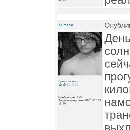
Опублик
Kolmar-X
День
солн
сейч
прог
Пользователь
кило
Сообщений:
155
намо
Зарегистрирован:
06/01/2023
11:36
тран
выхл