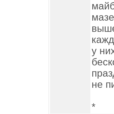
майб
мазе
выш
кажд
у ни
беск
праз
не п
*