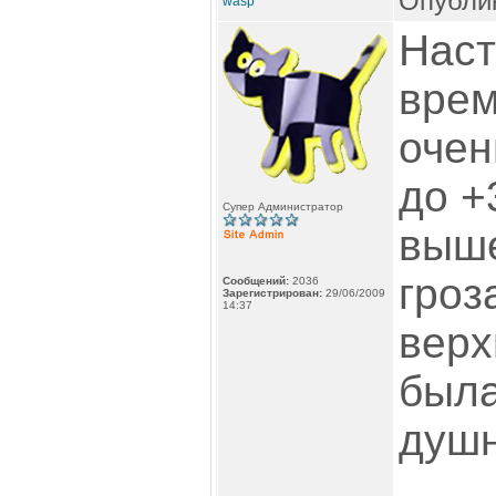
Опублик
wasp
Наст
врем
очен
до +
Супер Администратор
выше
гроз
Сообщений:
2036
Зарегистрирован:
29/06/2009
14:37
верх
была
душн