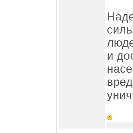
Наде
силь
люде
и до
насе
вред
унич