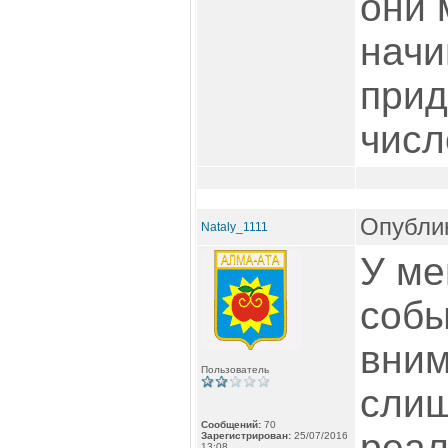
они 
начи
прид
числ
Опублик
Nataly_1111
У ме
собы
вним
Пользователь
слиш
Сообщений:
70
реал
Зарегистрирован:
25/07/2016
13:08