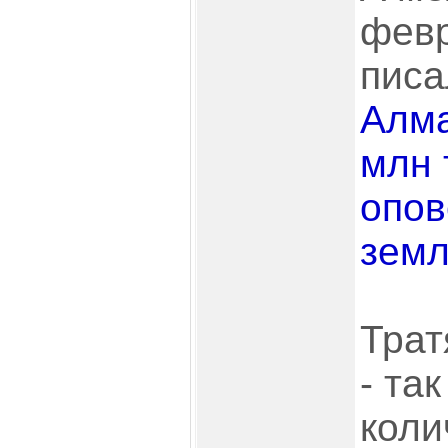
февр
писа
Алма
млн 
опов
земл
Трат
- так
коли