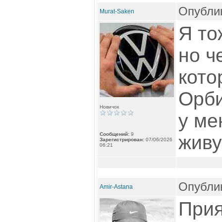
Опублик
Murat-Saken
Я то
но ч
кото
Орби
Новичок
у ме
Сообщений:
9
живу
Зарегистрирован:
07/06/2026
06:21
Опублик
Amir-Astana
Прия