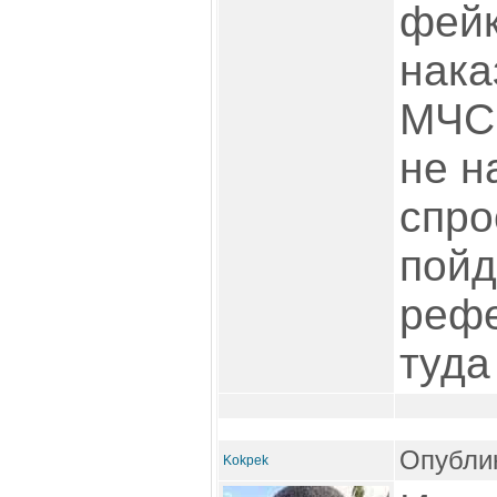
фейк
нака
МЧС 
не н
спро
пойд
рефе
туда
Опублик
Kokpek