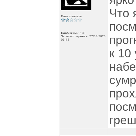
Что 
Пользователь
посм
Сообщений:
130
прог
Зарегистрирован:
27/03/2020
06:44
к 10
набе
сумр
прох
посм
греш