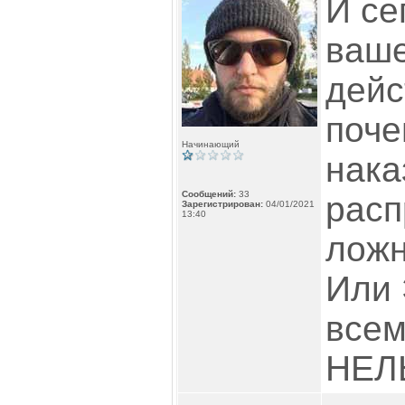
И се
ваше
дейс
поче
Начинающий
нака
Сообщений:
33
расп
Зарегистрирован:
04/01/2021
13:40
лож
Или
всем
НЕЛЬ