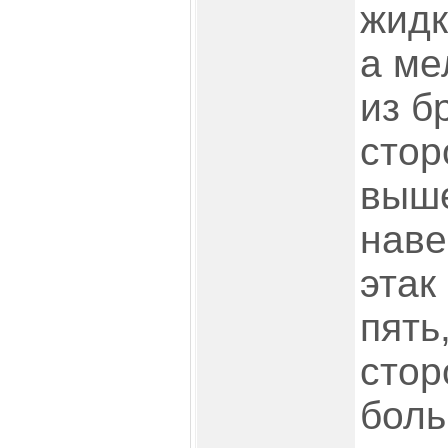
жидк
а ме
из б
стор
выше
наве
этак
пять
стор
боль