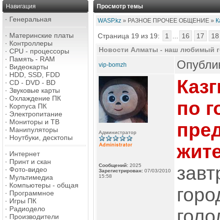
Навигация
Просмотр темы
·
Генеральная
WASP.kz
» РАЗНОЕ ПРОЧЕЕ ОБЩЕНИЕ »
К
·
Материнские платы
Страница 19 из 19:
1
...
16
17
18
·
Контроллеры
Новости Алматы - наш любимый г
·
CPU - процессоры
·
Память - RAM
Опублик
vip-bomzh
·
Видеокарты
·
HDD, SSD, FDD
Каз
·
CD - DVD - BD
·
Звуковые карты
·
Охлаждение ПК
по 
·
Корпуса ПК
·
Электропитание
·
Мониторы и ТВ
пре
·
Манипуляторы
Администратор
·
Ноутбуки, десктопы
жите
·
Интернет
·
Принт и скан
Сообщений:
2025
завт
·
Фото-видео
Зарегистрирован:
07/03/2010
·
Мультимедиа
15:58
·
Компьютеры - общая
горо
·
Программное
·
Игры ПК
·
Радиодело
голо
·
Производители