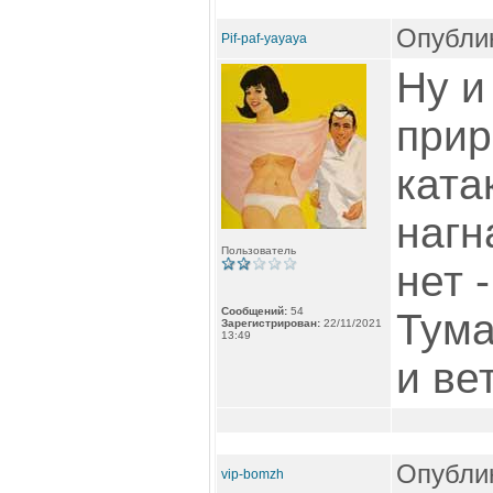
Опублик
Pif-paf-yayaya
Ну и
при
ката
нагн
Пользователь
нет 
Сообщений:
54
Тума
Зарегистрирован:
22/11/2021
13:49
и ве
Опублик
vip-bomzh