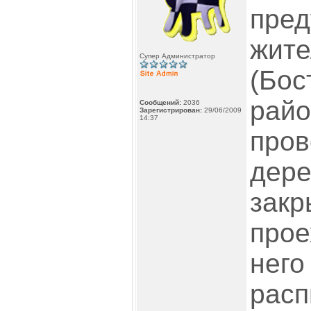
пре
жите
Супер Администратор
(Бос
райо
Сообщений:
2036
Зарегистрирован:
29/06/2009
14:37
пров
дере
закр
прое
него
расп