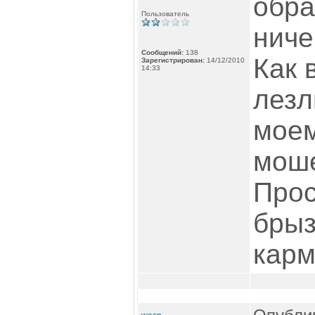
обра
Пользователь
ниче
Сообщений:
138
Как 
Зарегистрирован:
14/12/2010
14:33
лезл
моем
моше
Прос
брыз
карм