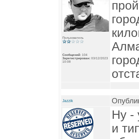
прой
горо
кило
Пользователь
Алма
Сообщений:
104
горо
Зарегистрирован:
03/12/2023
10:08
отста
Опублик
Jazzik
Ну -
и ти