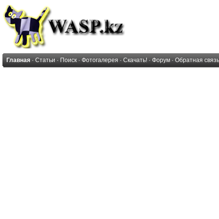
Главная
·
Статьи
·
Поиск
·
Фотогалерея
·
Скачать!
·
Форум
·
Обратная связ