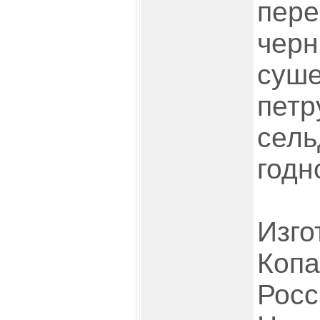
пере
черн
суше
петр
сель
годн
Изго
Копа
Росси