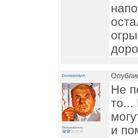
напо
оста
огры
доро
Опублик
Dormidontych
Не п
то..
могу
и по
Пользователь