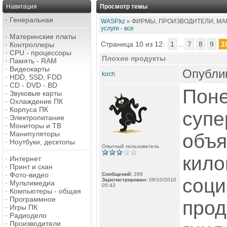
Навигация
Просмотр темы
·
Генеральная
WASP.kz
» ФИРМЫ, ПРОИЗВОДИТЕЛИ, МАГ
услуги - все
·
Материнские платы
Страница 10 из 12:
1
...
7
8
9
1
·
Контроллеры
·
CPU - процессоры
Плохие продукты
·
Память - RAM
·
Видеокарты
Опублик
koch
·
HDD, SSD, FDD
·
CD - DVD - BD
Поне
·
Звуковые карты
·
Охлаждение ПК
·
Корпуса ПК
супе
·
Электропитание
·
Мониторы и ТВ
·
Манипуляторы
объя
·
Ноутбуки, десктопы
Опытный пользователь
кило
·
Интернет
·
Принт и скан
·
Фото-видео
Сообщений:
289
соци
Зарегистрирован:
08/10/2010
·
Мультимедиа
05:42
·
Компьютеры - общая
·
Программное
прод
·
Игры ПК
·
Радиодело
·
Производители