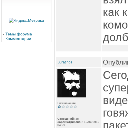
как 
комо
долб
-
Темы форума
-
Комментарии
Опублик
Buratinos
Сего
супе
виде
Начинающий
говя
Сообщений:
45
паке
Зарегистрирован:
10/04/2012
04:29