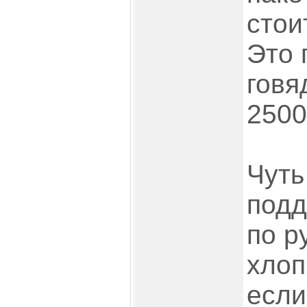
стои
Это 
говя
2500
Чуть
подд
по р
хлоп
если