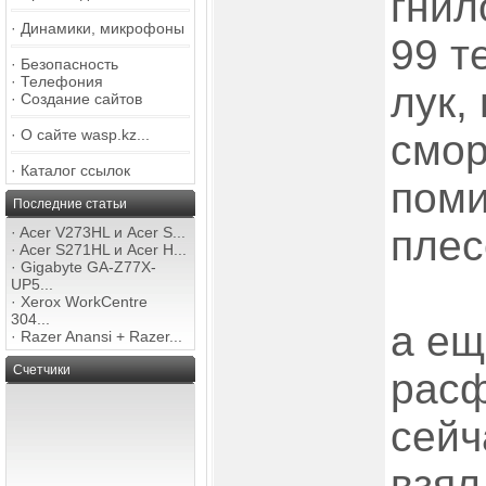
гнил
·
Динамики, микрофоны
99 т
·
Безопасность
·
Телефония
лук,
·
Создание сайтов
·
О сайте wasp.kz...
смо
·
Каталог ссылок
поми
Последние статьи
плес
·
Acer V273HL и Acer S...
·
Acer S271HL и Acer H...
·
Gigabyte GA-Z77X-
UP5...
·
Xerox WorkCentre
304...
а ещ
·
Razer Anansi + Razer...
Счетчики
рас
сейч
взял