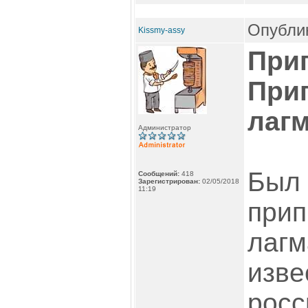
Опублик
Kissmy-assy
При
При
лаг
Администратор
Был 
Сообщений:
418
Зарегистрирован:
02/05/2018
11:19
прип
лагм
изве
росс