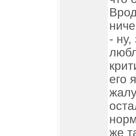
Врод
ниче
- ну,
любл
крит
его 
жалу
оста
норм
же т