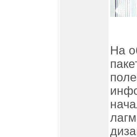
На о
паке
поле
инфо
нача
лагм
диза