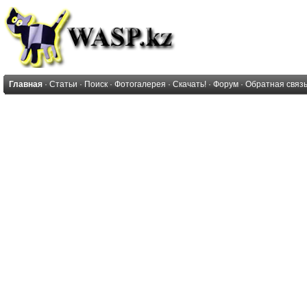
Главная
·
Статьи
·
Поиск
·
Фотогалерея
·
Скачать!
·
Форум
·
Обратная связ