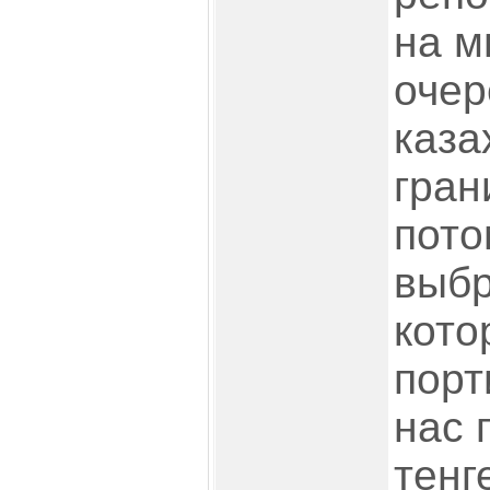
на м
очер
каза
гран
пото
выбр
кото
порт
нас 
тенг