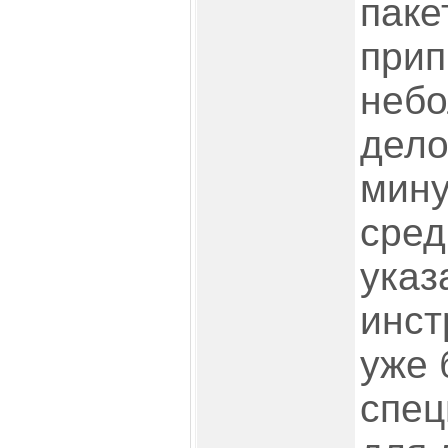
паке
прип
небо
дело
мину
сред
указ
инст
уже 
спец