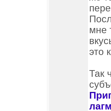
пере
Посл
мне 
вкус
это 
Так 
субъ
При
лагм