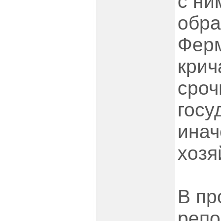
с ни
обра
Фер
крич
сроч
госу
инач
хозя
В пр
репо