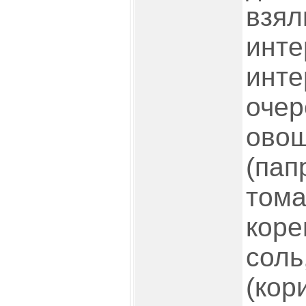
взял
инте
инте
очер
ово
(пап
тома
коре
соль
(кор