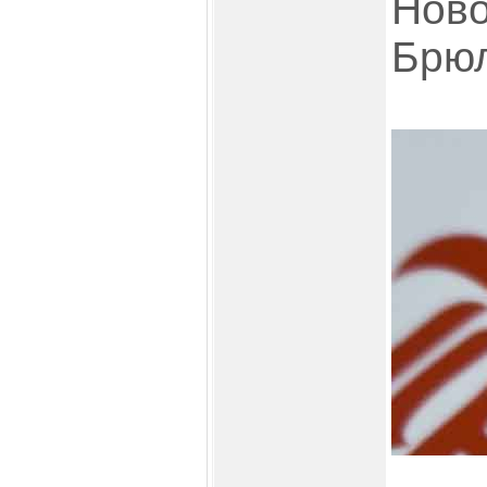
Ново
Брюл