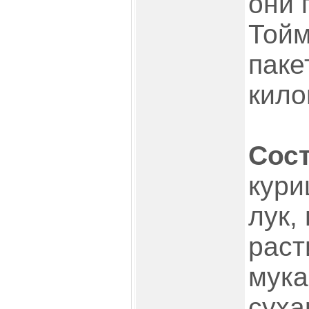
они 
Тойм
паке
кило
Сост
кури
лук,
раст
мука
суха