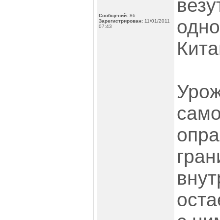
везу
Сообщений:
86
одно
Зарегистрирован:
11/01/2011
07:43
Кита
Урож
само
опра
гран
внут
оста