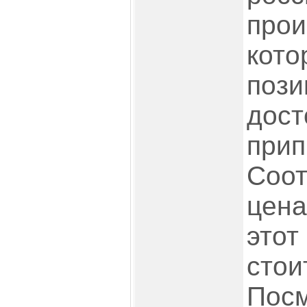
прои
кото
пози
дост
прип
Соот
цена
этот
стоит
Посм