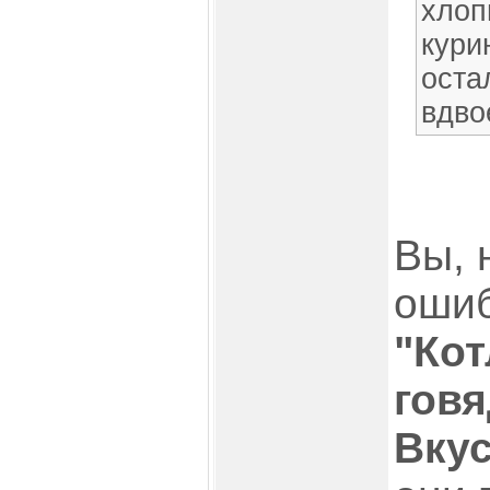
хлоп
кури
оста
вдво
Вы, 
ошиб
"Кот
гов
Вку