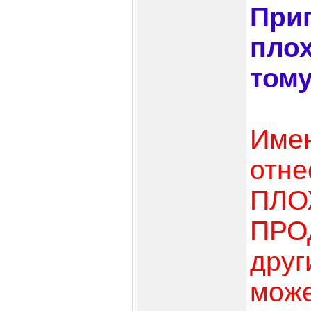
При
плох
тому
Имен
отне
ПЛО
ПРО
друг
може