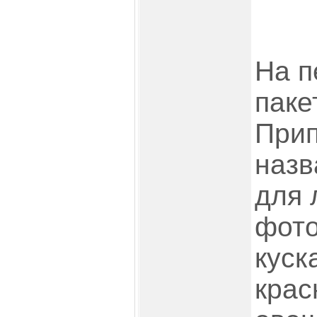
На п
паке
Прип
назв
для 
фото
куск
крас