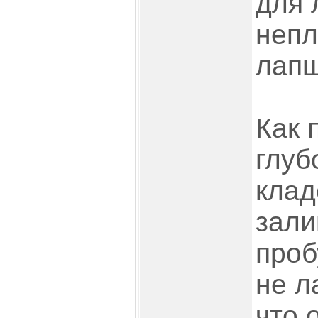
для 
непл
лапш
Как 
глуб
клад
зали
проб
не л
что 