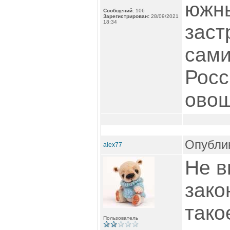
южн
Сообщений:
106
Зарегистрирован:
28/09/2021
18:34
заст
сами
Росс
овощ
Опублик
alex77
Не в
зако
тако
Пользователь