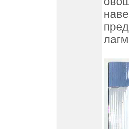
овощ
наве
пред
лагм