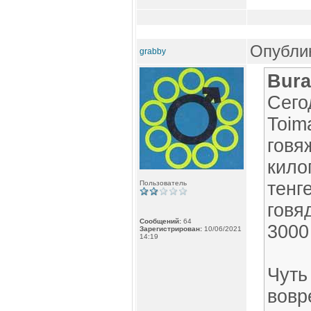
Опублик
grabby
Bura
Сего
Toim
говя
кило
тенг
Пользователь
говя
Сообщений:
64
3000
Зарегистрирован:
10/06/2021
14:19
Чуть
вовр