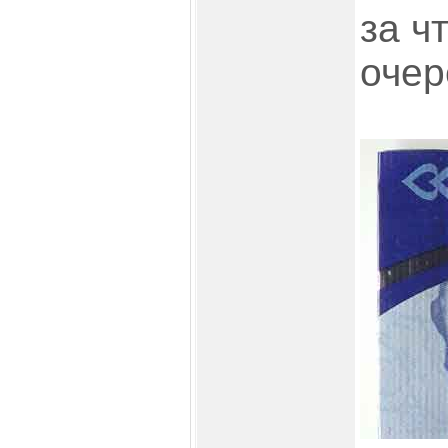
за ч
очер