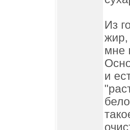
Из г
жир, 
мне 
Осно
и ес
"рас
белок
тако
очис