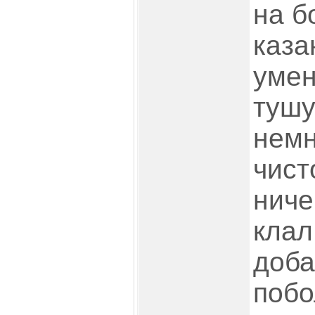
на б
каза
умен
тушу
немн
чист
ниче
клал
доба
побо