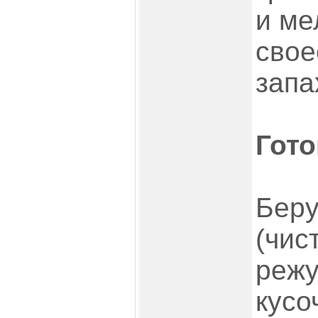
и ме
свое
запа
Гото
Беру
(чис
режу
кусо