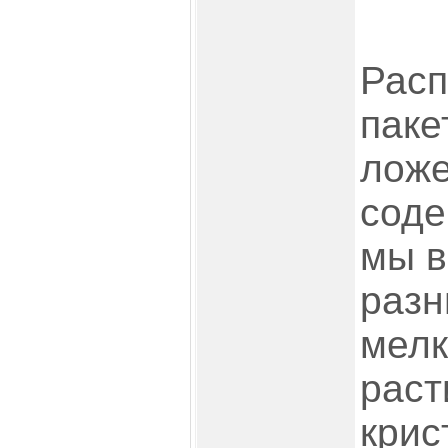
Рас
паке
ложе
соде
мы в
разн
мелк
раст
крис