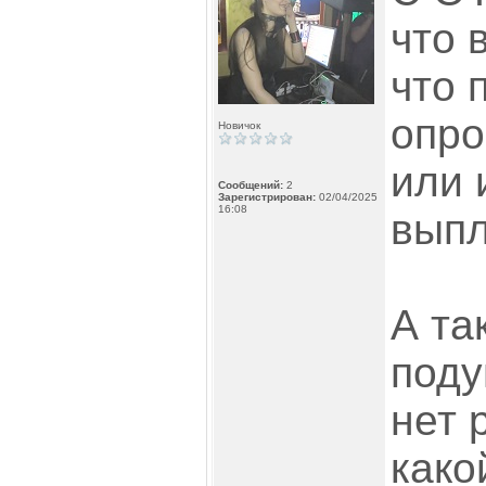
что 
что 
опро
Новичок
или 
Сообщений:
2
Зарегистрирован:
02/04/2025
16:08
выпл
А та
поду
нет 
како