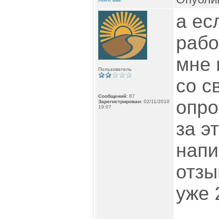
а ес
рабо
мне 
Пользователь
со с
Сообщений:
87
опро
Зарегистрирован:
02/11/2010
19:07
за э
напи
отзы
уже 