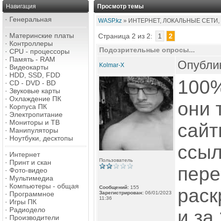
Навигация
Просмотр темы
·
Генеральная
WASP.kz
» ИНТЕРНЕТ, ЛОКАЛЬНЫЕ СЕТИ,
·
Материнские платы
Страница 2 из 2:
1
2
·
Контроллеры
Подозрительные опросы...
·
CPU - процессоры
·
Память - RAM
Опублик
Kolmar-X
·
Видеокарты
·
HDD, SSD, FDD
100%
·
CD - DVD - BD
·
Звуковые карты
·
Охлаждение ПК
они 
·
Корпуса ПК
·
Электропитание
·
Мониторы и ТВ
сайт
·
Манипуляторы
·
Ноутбуки, десктопы
ссыл
·
Интернет
Пользователь
·
Принт и скан
пере
·
Фото-видео
·
Мультимедиа
·
Компьютеры - общая
Сообщений:
155
раск
·
Программное
Зарегистрирован:
06/01/2023
11:36
·
Игры ПК
·
Радиодело
и за
·
Производители