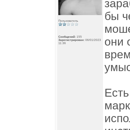
зара
бы ч
Пользователь
моше
Сообщений:
155
они 
Зарегистрирован:
06/01/2023
11:36
врем
умыс
Есть
марк
испо