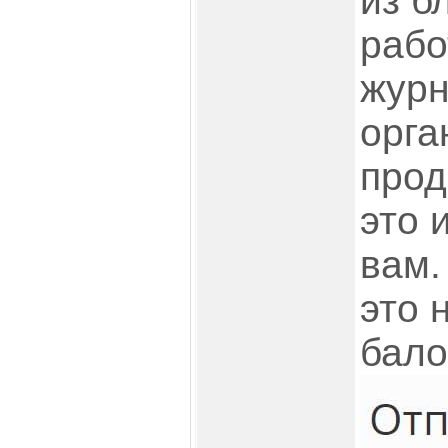
из б
рабо
журн
орга
прод
это 
вам.
это 
бало