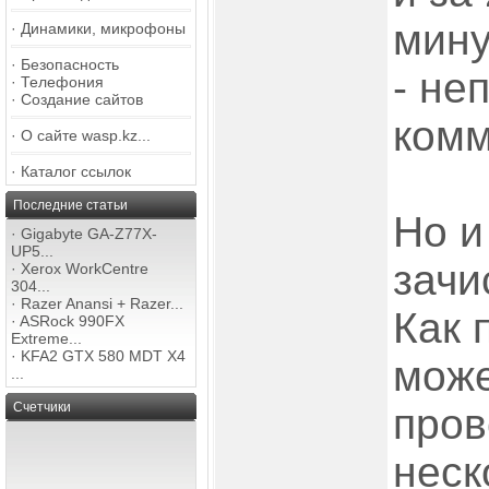
мину
·
Динамики, микрофоны
·
Безопасность
- не
·
Телефония
·
Создание сайтов
комм
·
О сайте wasp.kz...
·
Каталог ссылок
Последние статьи
Но и
·
Gigabyte GA-Z77X-
UP5...
зачи
·
Xerox WorkCentre
304...
·
Razer Anansi + Razer...
Как 
·
ASRock 990FX
Extreme...
·
KFA2 GTX 580 MDT X4
може
...
Счетчики
пров
неск