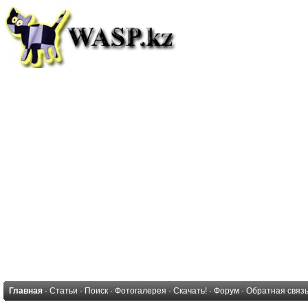
Главная
·
Статьи
·
Поиск
·
Фотогалерея
·
Скачать!
·
Форум
·
Обратная связ