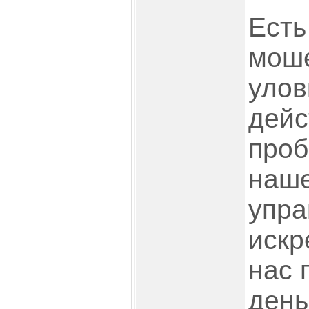
Есть
мош
улов
дейс
проб
наше
упра
искр
нас 
день