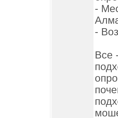
- Ме
Алм
- Во
Все 
подх
опро
поче
подх
моше