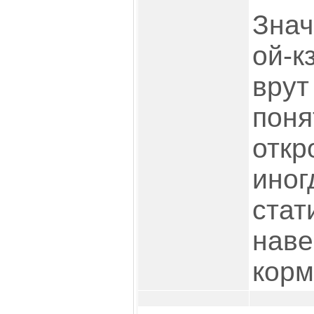
Знач
ой-к
врут
поня
откр
иног
стат
наве
корм