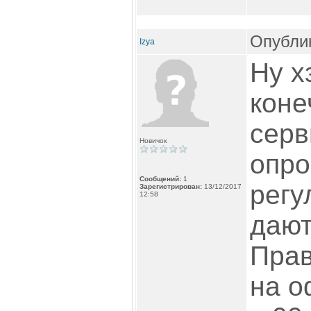
Опублик
Izya
Ну х
коне
серв
Новичок
опро
Сообщений:
1
регу
Зарегистрирован:
13/12/2017
12:58
дают
Прав
на о