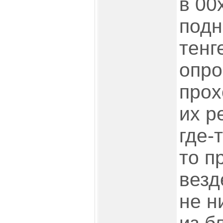
в 00
подн
тенг
опро
прох
их р
где-
то п
везд
не н