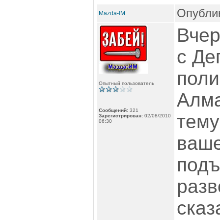
Опублик
Mazda-IM
Вчер
с Де
поли
Опытный пользователь
Алма
Сообщений:
321
тему
Зарегистрирован:
02/08/2010
06:30
ваше
подъ
разв
сказ