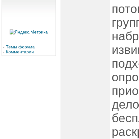
пото
груп
набр
изви
-
Темы форума
-
Комментарии
подх
опро
прио
дело
бесп
раск