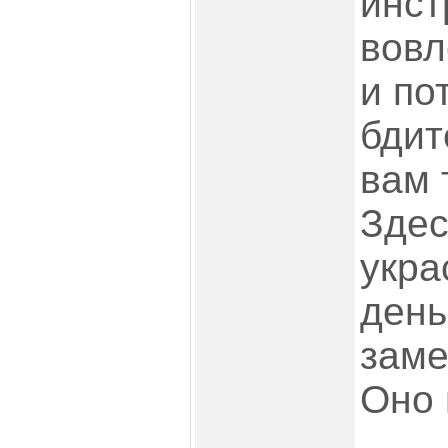
инст
вовл
и по
бдит
вам 
Здес
укра
день
заме
Оно 