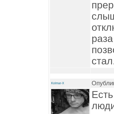
прер
слыш
откл
раза
позв
стал
Опублик
Kolmar-X
Есть
люди