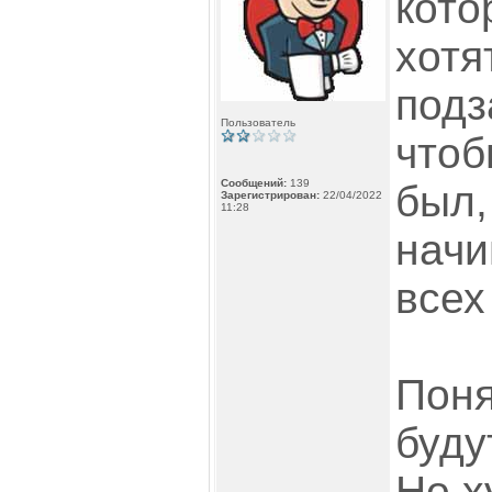
кото
хотя
подз
Пользователь
чтоб
Сообщений:
139
был,
Зарегистрирован:
22/04/2022
11:28
начи
всех
Поня
буду
Но х