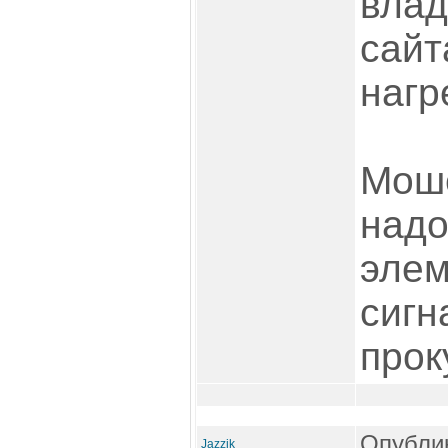
влад
сайт
нагр
Моше
надо
элем
сигн
прок
Опублик
Jazzik