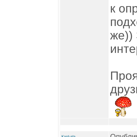
к оп
подх
же))
инте
Проя
друз
Опублик
Kant-ata