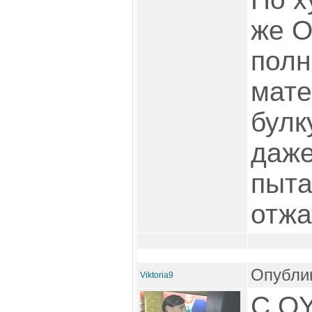
же О
пол
мате
булк
даже
пыта
отжа
Опублик
Viktoria9
С OY