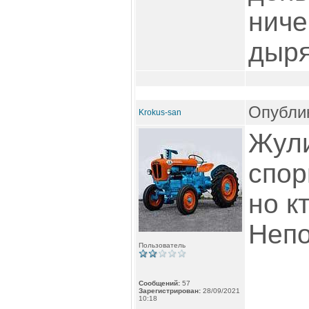
ниче
дыря
Опублик
Krokus-san
Жули
спор
но к
Непо
Пользователь
Сообщений:
57
Зарегистрирован:
28/09/2021
10:18