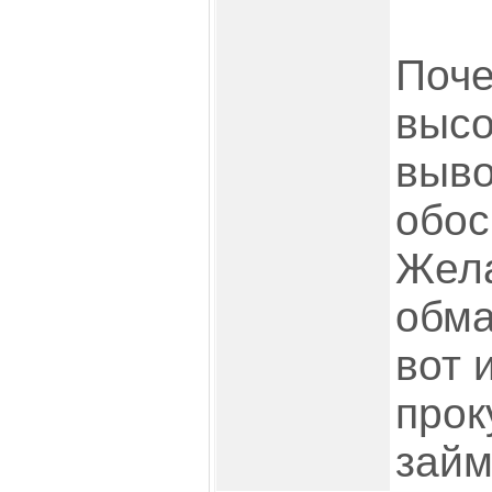
Поче
высо
выв
обос
Жела
обма
вот 
прок
займ