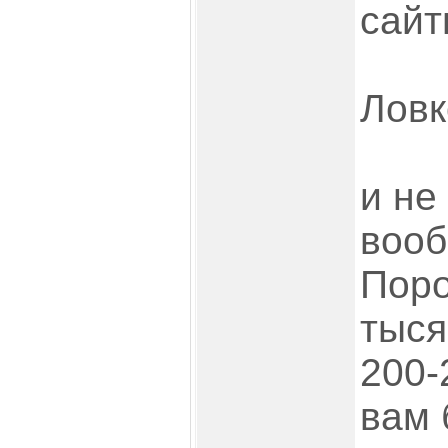
сайт
Ловк
и не
вооб
Поро
тыся
200-
вам 