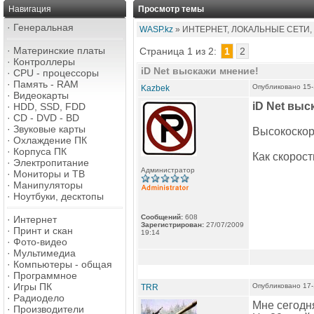
Навигация
Просмотр темы
·
Генеральная
WASP.kz
» ИНТЕРНЕТ, ЛОКАЛЬНЫЕ СЕТИ,
·
Материнские платы
Страница 1 из 2:
1
2
·
Контроллеры
iD Net выскажи мнение!
·
CPU - процессоры
·
Память - RAM
Опубликовано 15-
Kazbek
·
Видеокарты
iD Net
выск
·
HDD, SSD, FDD
·
CD - DVD - BD
·
Звуковые карты
Высокоскоро
·
Охлаждение ПК
·
Корпуса ПК
Как скорост
·
Электропитание
Администратор
·
Мониторы и ТВ
·
Манипуляторы
·
Ноутбуки, десктопы
Сообщений:
608
·
Интернет
Зарегистрирован:
27/07/2009
·
Принт и скан
19:14
·
Фото-видео
·
Мультимедиа
·
Компьютеры - общая
·
Программное
·
Игры ПК
Опубликовано 17-
TRR
·
Радиодело
Мне сегодня
·
Производители