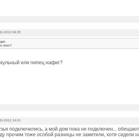
11-2012 06:35
ал:
о жжет!
 кульный или пипец нафиг?
11-2012 14:01
зья подключились, а мой дом пока не подключен... обещают т
у прочим тоже особой разницы не заметили, хотя сидели на