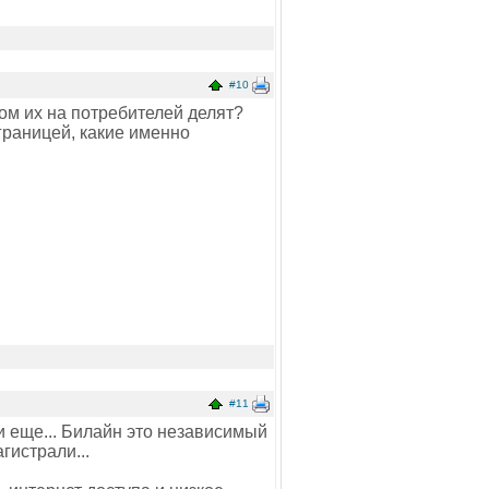
#10
том их на потребителей делят?
границей, какие именно
#11
 и еще... Билайн это независимый
гистрали...