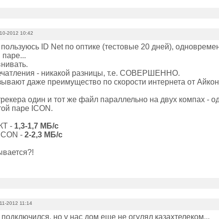
10-2012 10:42
пользуюсь ID Net по оптике (тестовые 20 дней), одновреме
 паре...
нивать.
чатления - никакой разницы, т.е. СОВЕРШЕННО.
зывают даже преимущество по скорости интернета от Айкона
рекера один и тот же файл параллельно на двух компах - од
той паре ICON.
КТ -
1,3-1,7 МБ/с
 ICON -
2-2,3 МБ/с
ывается?!
11-2012 11:14
 подключился, но у нас дом еще не огулял казахтелеком...