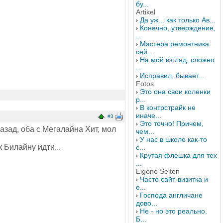
бу...
Artikel
Да уж... как только Ав...
Конечно, утверждение,
...
Мастера ремонтника
сей...
На мой взгляд, сложно
...
Исправил, бывает...
Fotos
Это она свои коленки
р...
В контрстрайк не
иначе...
#3
Это точно! Причем,
азад, оба с Мегалайна Хит, мол
чем...
У нас в школе как-то
 Билайну идти...
с...
Крутая флешка для тех
...
Eigene Seiten
Часто сайт-визитка и
е...
Господа англичане
дово...
Не - но это реально.
Б...