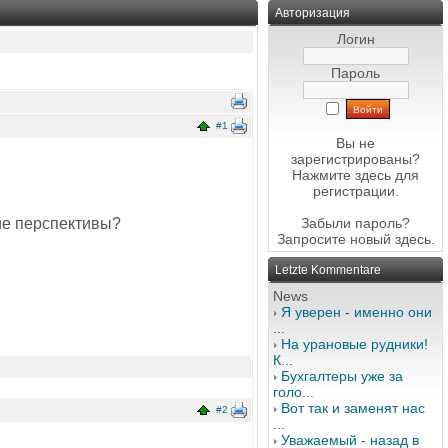
Авторизация
Логин
Пароль
#1
Вы не
зарегистрированы?
Нажмите здесь
для
регистрации.
кие перспективы?
Забыли пароль?
Запросите новый
здесь
.
Letzte Kommentare
News
Я уверен - именно они
...
На урановые рудники!
К...
Бухгалтеры уже за
голо...
Вот так и заменят нас
#2
...
Уважаемый - назад в