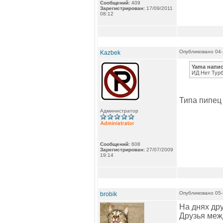
Сообщений:
409
Зарегистрирован:
17/09/2011
08:12
Опубликовано 04-
Kazbek
Yama напис
ИД Нет Турб
Типа пипец
Администратор
Сообщений:
608
Зарегистрирован:
27/07/2009
19:14
Опубликовано 05-
brobik
На днях дру
Друзья межд