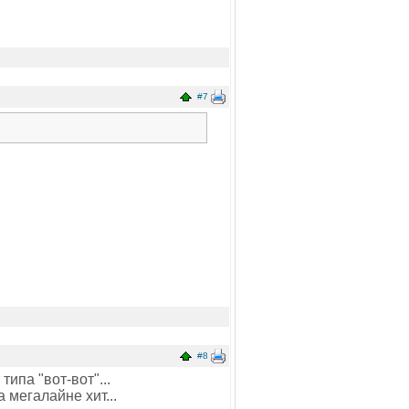
#7
#8
ипа "вот-вот"...
 мегалайне хит...