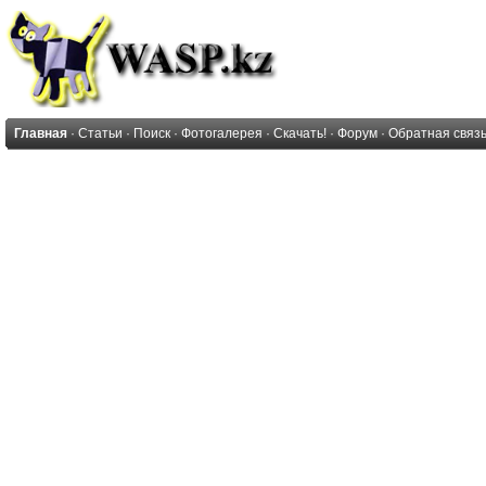
Главная
·
Статьи
·
Поиск
·
Фотогалерея
·
Скачать!
·
Форум
·
Обратная связ