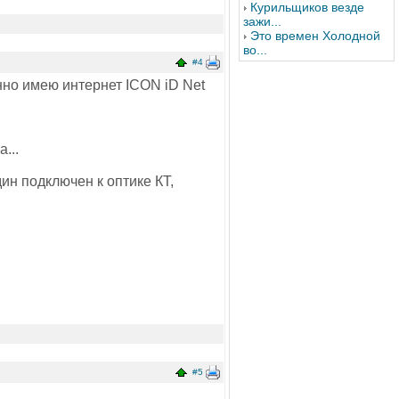
Курильщиков везде
зажи...
Это времен Холодной
во...
#4
нно имею интернет ICON iD Net
...
ин подключен к оптике КТ,
#5