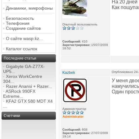
На 20 дней 
Как пощупа
·
Динамики, микрофоны
·
Безопасность
·
Телефония
Опытный пользователь
·
Создание сайтов
·
О сайте wasp.kz...
Сообщений:
410
Зарегистрирован:
15/07/2009
·
Каталог ссылок
18:52
Последние статьи
·
Gigabyte GA-Z77X-
UP5...
Опубликовано 24-
Kazbek
·
Xerox WorkCentre
У меня дво
304...
намучились 
·
Razer Anansi + Razer...
·
ASRock 990FX
Один просто
Extreme...
·
KFA2 GTX 580 MDT X4
...
Администратор
Счетчики
Сообщений:
608
Зарегистрирован:
27/07/2009
19:14