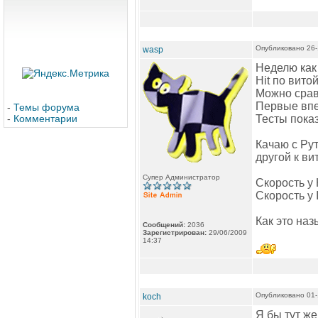
Опубликовано 26-
wasp
Неделю как 
Hit по витой
Можно срав
Первые впе
-
Темы форума
-
Комментарии
Тесты пока
Качаю с Рут
другой к ви
Супер Администратор
Скорость у 
Скорость у
Как это наз
Сообщений:
2036
Зарегистрирован:
29/06/2009
14:37
Опубликовано 01-
koch
Я бы тут же