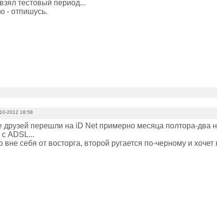
взял тестовый период...
ю - отпишусь.
10-2012 18:58
е друзей перешли на iD Net примерно месяца полтора-два н
с ADSL...
 вне себя от восторга, второй ругается по-черному и хочет к