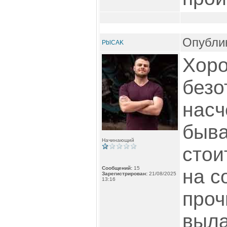
Опублик
PblCAK
Хоро
безо
насч
быва
Начинающий
стои
Сообщений:
15
на с
Зарегистрирован:
21/08/2025
13:16
проч
выла