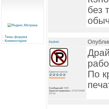
без 
обыч
-
Темы форума
Опублик
-
Комментарии
Kazbek
Драй
рабо
По к
Администратор
печа
Сообщений:
608
Зарегистрирован:
27/07/2009
19:14