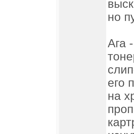
выск
но п
Ага 
тоне
слип
его 
на х
проп
карт