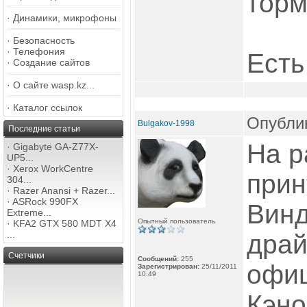
торм
·
Динамики, микрофоны
·
Безопасность
·
Телефония
Есть
·
Создание сайтов
·
О сайте wasp.kz...
·
Каталог ссылок
Опублик
Bulgakov-1998
Последние статьи
На р
·
Gigabyte GA-Z77X-
UP5...
·
Xerox WorkCentre
прин
304...
·
Razer Anansi + Razer...
·
ASRock 990FX
Винд
Extreme...
Опытный пользователь
·
KFA2 GTX 580 MDT X4
...
драй
Счетчики
Сообщений:
255
офиц
Зарегистрирован:
25/11/2011
10:49
Кэно