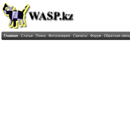
Главная
·
Статьи
·
Поиск
·
Фотогалерея
·
Скачать!
·
Форум
·
Обратная связ