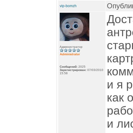
Опублик
vip-bomzh
Дост
антр
стар
Администратор
карт
Сообщений:
2025
комм
Зарегистрирован:
07/03/2010
15:58
и я 
как 
рабо
и ли