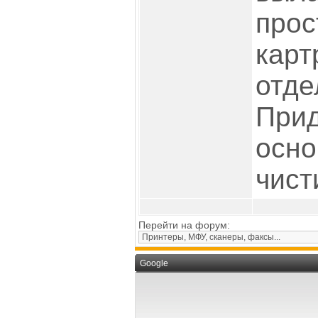
прос
карт
отде
Прид
осно
чисти
Перейти на форум:
Google