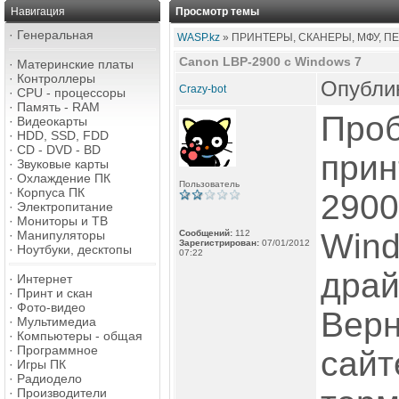
Навигация
Просмотр темы
·
Генеральная
WASP.kz
» ПРИНТЕРЫ, СКАНЕРЫ, МФУ, П
Canon LBP-2900 с Windows 7
·
Материнские платы
·
Контроллеры
Опублик
Crazy-bot
·
CPU - процессоры
·
Память - RAM
Проб
·
Видеокарты
·
HDD, SSD, FDD
·
CD - DVD - BD
прин
·
Звуковые карты
·
Охлаждение ПК
Пользователь
·
Корпуса ПК
2900
·
Электропитание
·
Мониторы и ТВ
Wind
·
Манипуляторы
Сообщений:
112
Зарегистрирован:
07/01/2012
·
Ноутбуки, десктопы
07:22
драй
·
Интернет
·
Принт и скан
·
Фото-видео
Верн
·
Мультимедиа
·
Компьютеры - общая
·
Программное
сайт
·
Игры ПК
·
Радиодело
·
Производители