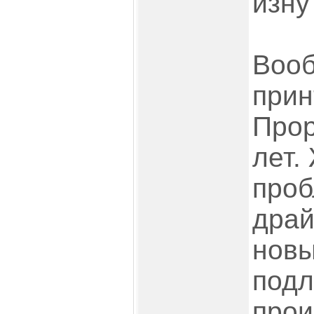
изну
Вооб
прин
Прор
лет.
проб
драй
новы
подл
прои