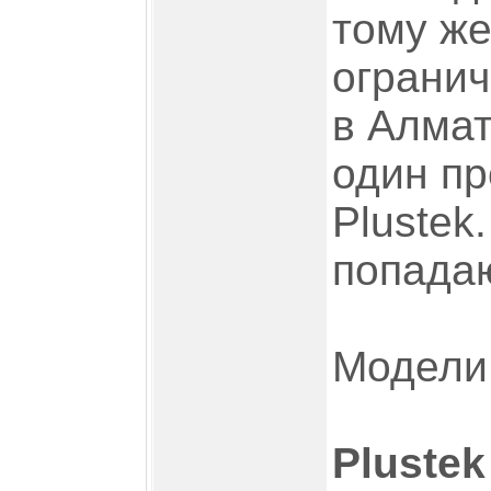
тому ж
огранич
в Алмат
один пр
Plustek
попадаю
Модели
Plustek