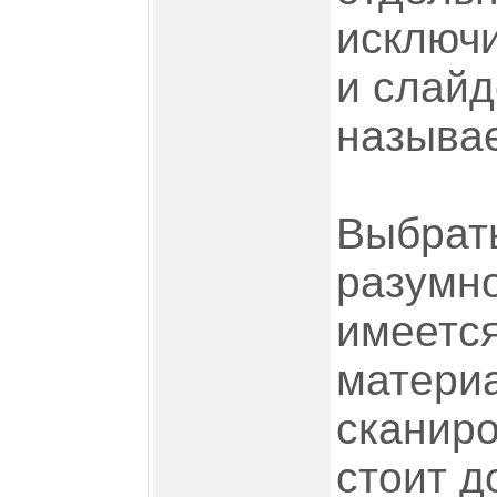
исключи
и слайд
называе
Выбрать
разумно
имеется
матери
сканиро
стоит д