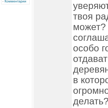
-
Комментарии
уверяют
твоя ра
может? 
соглаша
особо 
отдават
деревян
в кото
огромно
делать