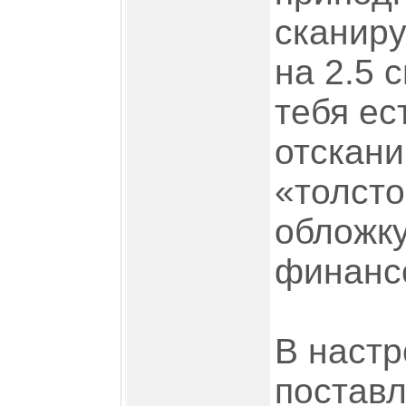
сканир
на 2.5 
тебя ес
отскани
«толсто
обложку
финансо
В настр
поставл