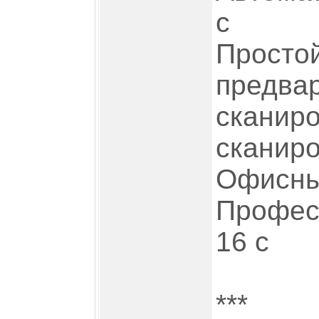
с
Просто
предва
сканиро
сканиро
Офисны
Профес
16 с
***