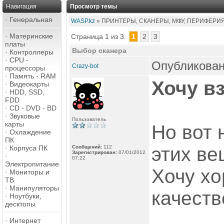
Навигация
Просмотр темы
·
Генеральная
WASP.kz
» ПРИНТЕРЫ, СКАНЕРЫ, МФУ, ПЕРИФЕРИ
·
Материнские
Страница 1 из 3:
1
2
3
платы
Выбор сканера
·
Контроллеры
·
CPU -
Опубликован
Crazy-bot
процессоры
·
Память - RAM
Хочу вз
·
Видеокарты
·
HDD, SSD,
FDD
·
CD - DVD - BD
·
Звуковые
Пользователь
карты
Но вот 
·
Охлаждение
ПК
этих ве
·
Корпуса ПК
Сообщений:
112
Зарегистрирован:
07/01/2012
·
07:22
Электропитание
Хочу х
·
Мониторы и
ТВ
·
Манипуляторы
качеств
·
Ноутбуки,
десктопы
·
Интернет