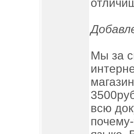
отличиш
Добавле
Мы за с
интерне
магазин
3500руб
всю док
почему-