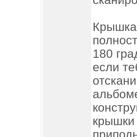
Крышка
полност
180 гра
если те
отскани
альбоме
констру
крышки
приподн