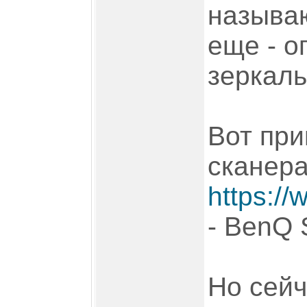
называю
еще - о
зеркаль
Вот пр
сканера
https://
- BenQ
Но сейч