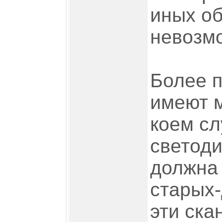
иных о
невозм
Более 
имеют м
коем сл
светоди
должна 
старых-
эти ска