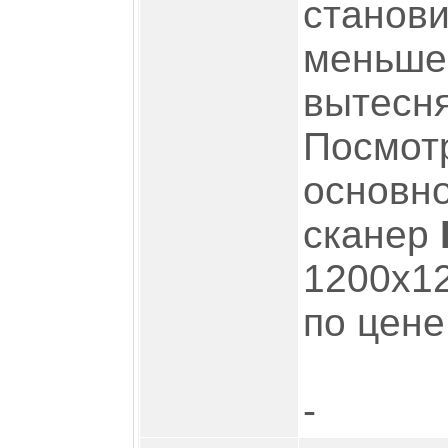
станови
меньше.
вытесня
Посмотр
основн
сканер
1200x12
по цене
-