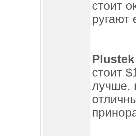
стоит о
ругают е
Plustek
стоит $
лучше, 
отличны
принора