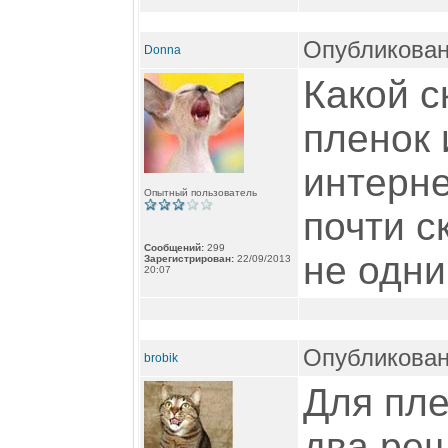
Опубликован
Donna
Какой с
пленок 
интерне
Опытный пользователь
почти с
Сообщений:
299
не одни
Зарегистрирован:
22/09/2013
20:07
Опубликован
brobik
Для пле
два ре