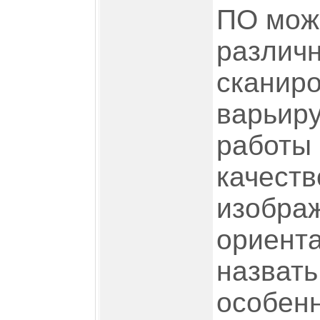
ПО мож
различ
сканиро
варьиру
работы 
качеств
изобра
ориент
назвать
особенн