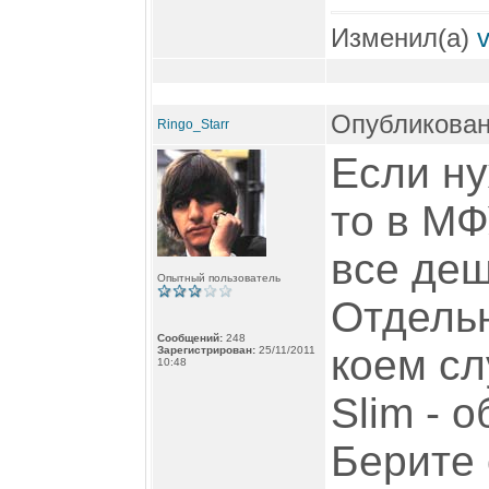
Изменил(а)
Опубликован
Ringo_Starr
Если ну
то в МФ
все деш
Опытный пользователь
Отдельн
Сообщений:
248
коем сл
Зарегистрирован:
25/11/2011
10:48
Slim - 
Берите 