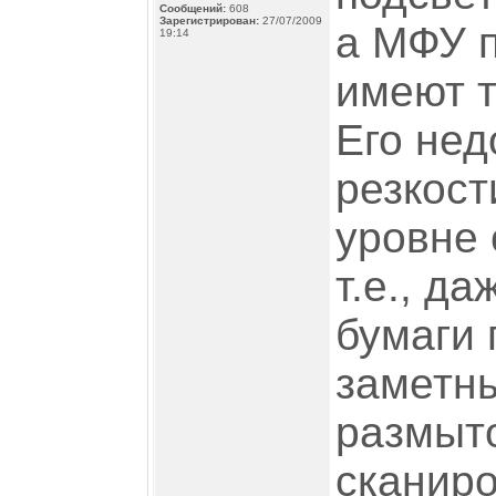
Сообщений:
608
Зарегистрирован:
27/07/2009
а МФУ п
19:14
имеют т
Его нед
резкост
уровне 
т.е., д
бумаги 
заметн
размыто
сканиро