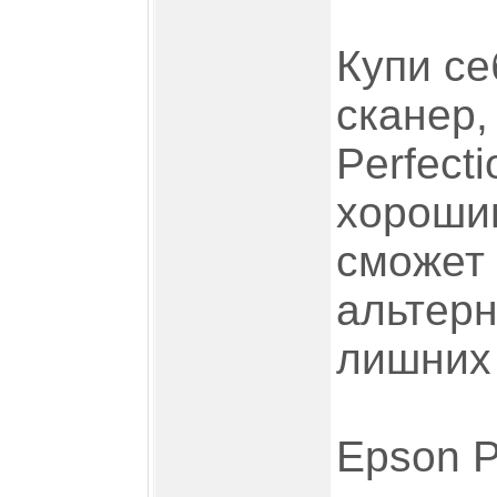
Купи с
сканер,
Perfect
хороши
сможет 
альтер
лишних 
Epson P