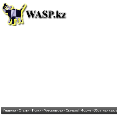
Главная
·
Статьи
·
Поиск
·
Фотогалерея
·
Скачать!
·
Форум
·
Обратная связ