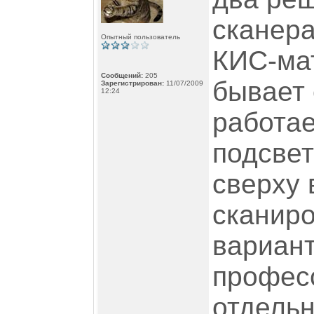
сканера
Опытный пользователь
КИС-мат
Сообщений:
205
бывает 
Зарегистрирован:
11/07/2009
12:24
работае
подсвет
сверху 
сканиро
вариан
профес
отдель