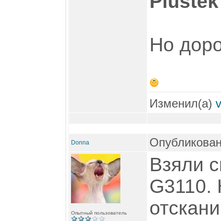
Plustek
Но доро
Изменил(а)
Опубликован
Donna
Взяли с
G3110. 
отскани
Опытный пользователь