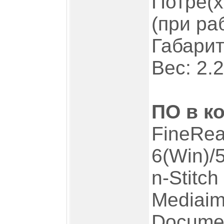
Потре(
(при ра
Габари
Вес: 2.2
ПО в к
FineRea
6(Win)/
n-Stitch
Mediaim
Documen