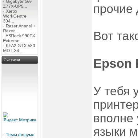
·
Gigabyte GA-
прочие 
Z77X-UP5...
·
Xerox
WorkCentre
304...
·
Razer Anansi +
Razer...
Вот так
·
ASRock 990FX
Extreme...
·
KFA2 GTX 580
MDT X4 ...
Epson 
Счетчики
У тебя 
принтер
вполне 
языки м
-
Темы форума