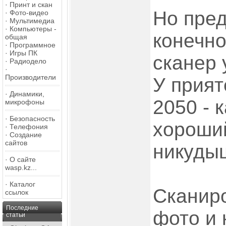
·
Принт и скан
Но пре
·
Фото-видео
·
Мультимедиа
·
Компьютеры -
конечно
общая
·
Программное
·
Игры ПК
сканер 
·
Радиодело
·
Производители
У прият
·
Динамики,
2050 - 
микрофоны
·
Безопасность
хороший
·
Телефония
·
Создание
сайтов
никудыш
·
О сайте
wasp.kz...
·
Каталог
Сканиро
ссылок
Последние
фото и 
статьи