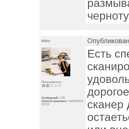
размыва
черноту
Опубликован
eldos
Есть сп
сканиро
удоволь
Пользователь
дорогое
Сообщений:
179
сканер 
Зарегистрирован:
14/03/2011
15:23
остаеть