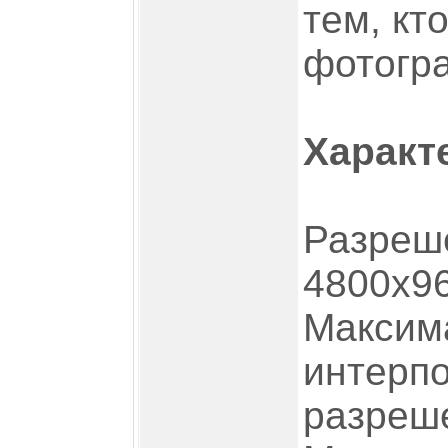
тем, кт
фотогр
Характ
Разреш
4800x96
Максим
интерп
разреше