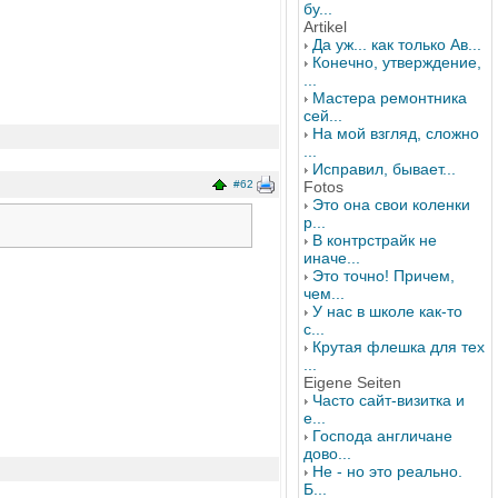
бу...
Artikel
Да уж... как только Ав...
Конечно, утверждение,
...
Мастера ремонтника
сей...
На мой взгляд, сложно
...
Исправил, бывает...
#62
Fotos
Это она свои коленки
р...
В контрстрайк не
иначе...
Это точно! Причем,
чем...
У нас в школе как-то
с...
Крутая флешка для тех
...
Eigene Seiten
Часто сайт-визитка и
е...
Господа англичане
дово...
Не - но это реально.
Б...