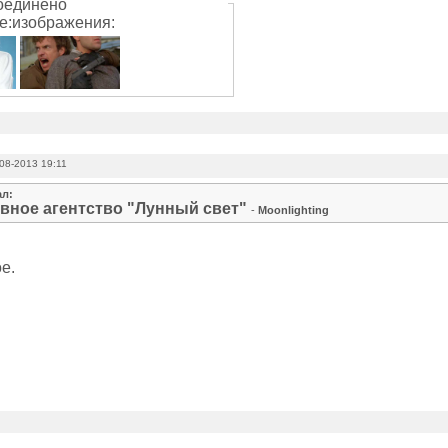
оединено
е:изображения:
08-2013 19:11
ал:
вное агентство "Лунный свет"
-
Moonlighting
е.