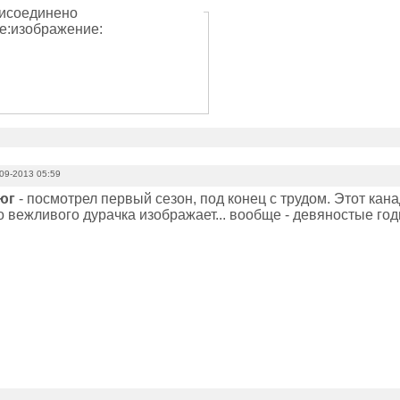
исоединено
е:изображение:
09-2013 05:59
юг
- посмотрел первый сезон, под конец с трудом. Этот ка
 вежливого дурачка изображает... вообще - девяностые годы,