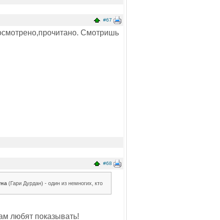
#67
росмотрено,прочитано. Смотришь
#68
уна
(Гари Дурдан) - один из немногих, кто
 там любят показывать!