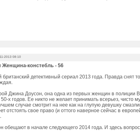
11-2013 08:10
и
Женщина-констебль - 56
 британский детективный сериал 2013 года. Правда снят то
ждая.
рой Джина Доусон, она одна из первых женщин в полиции 
ц 50-х годов. Ее никто не желает принимать всерьез, чисто м
учшем случае смотрит на нее как на глупую девушку смазли
ет отстоять свое право (и оттого наверное сейчас в европ
.
он обещают в начале следующего 2014 года. И здесь вопрос