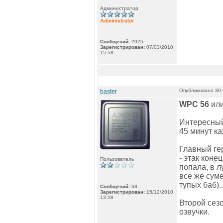
Администратор
Сообщений:
2025
Зарегистрирован:
07/03/2010
15:58
Опубликовано 30-
baster
WPC 56
ил
Интересный
45 минут ка
Главный ге
- этак коне
Пользователь
попала, в л
все же суме
тупых баб)..
Сообщений:
68
Зарегистрирован:
15/12/2010
13:28
Второй сез
озвучки.