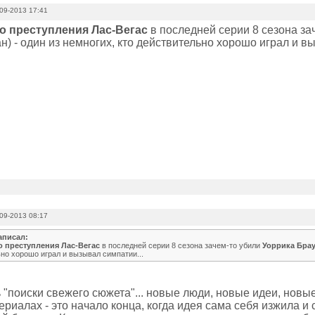
09-2013 17:41
сто преступления Лас-Вегас
в последней серии 8 сезона за
н) - один из немногих, кто действительно хорошо играл и в
09-2013 08:17
аписал:
то преступления Лас-Вегас
в последней серии 8 сезона зачем-то убили
Уоррика Бра
но хорошо играл и вызывал симпатии...
 "поиски свежего сюжета"... новые люди, новые идеи, новые
риалах - это начало конца, когда идея сама себя изжила и 