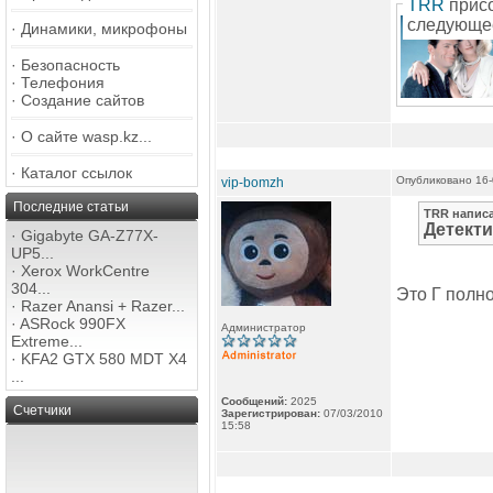
TRR
прис
следующе
·
Динамики, микрофоны
·
Безопасность
·
Телефония
·
Создание сайтов
·
О сайте wasp.kz...
·
Каталог ссылок
Опубликовано 16-
vip-bomzh
Последние статьи
TRR напис
Детекти
·
Gigabyte GA-Z77X-
UP5...
·
Xerox WorkCentre
304...
Это Г полно
·
Razer Anansi + Razer...
·
ASRock 990FX
Администратор
Extreme...
·
KFA2 GTX 580 MDT X4
...
Сообщений:
2025
Счетчики
Зарегистрирован:
07/03/2010
15:58