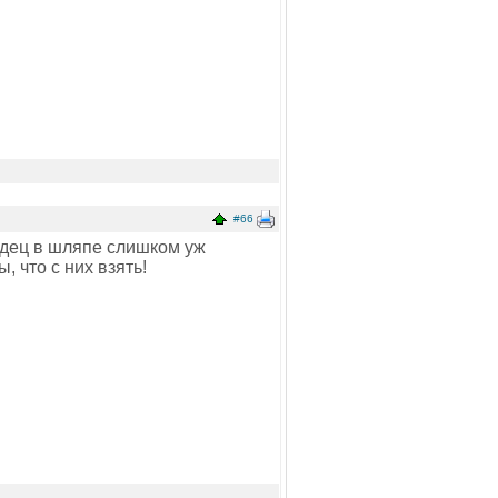
#66
надец в шляпе слишком уж
 что с них взять!