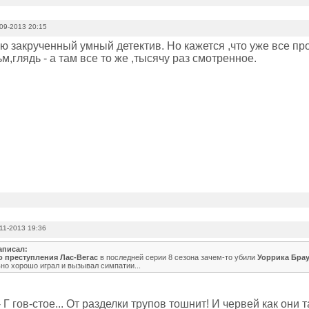
09-2013 20:15
ю закрученный умный детектив. Но кажется ,что уже все п
,глядь - а там все то же ,тысячу раз смотренное.
11-2013 19:36
аписал:
то преступления Лас-Вегас
в последней серии 8 сезона зачем-то убили
Уоррика Бра
но хорошо играл и вызывал симпатии...
- Г гов-стое... От разделки трупов тошнит! И червей как они