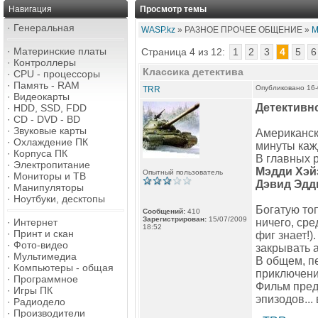
Навигация
Просмотр темы
·
Генеральная
WASP.kz
» РАЗНОЕ ПРОЧЕЕ ОБЩЕНИЕ »
М
·
Материнские платы
Страница 4 из 12:
1
2
3
4
5
6
·
Контроллеры
Классика детектива
·
CPU - процессоры
·
Память - RAM
Опубликовано 16-
TRR
·
Видеокарты
Детективн
·
HDD, SSD, FDD
·
CD - DVD - BD
·
Звуковые карты
Американски
·
Охлаждение ПК
минуты каж
·
Корпуса ПК
В главных 
·
Электропитание
Мэдди Хэй
Опытный пользователь
·
Мониторы и ТВ
Дэвид Эдд
·
Манипуляторы
·
Ноутбуки, десктопы
Богатую то
Сообщений:
410
Зарегистрирован:
15/07/2009
·
Интернет
ничего, сре
18:52
·
Принт и скан
фиг знает!
·
Фото-видео
закрывать а
·
Мультимедиа
В общем, п
·
Компьютеры - общая
приключени
·
Программное
Фильм пред
·
Игры ПК
эпизодов...
·
Радиодело
·
Производители