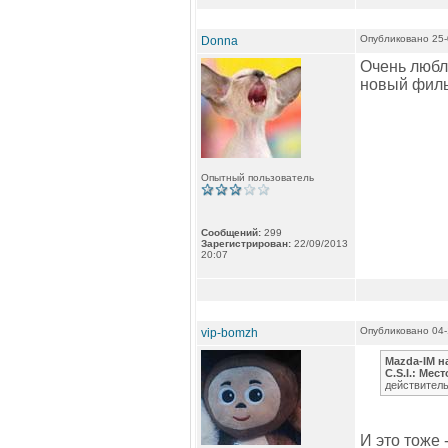
Опубликовано 25-
Donna
Очень любл
новый фильм
Опытный пользователь
Сообщений:
299
Зарегистрирован:
22/09/2013
20:07
Опубликовано 04-
vip-bomzh
Mazda-IM н
C.S.I.: Мес
действитель
И это тоже 