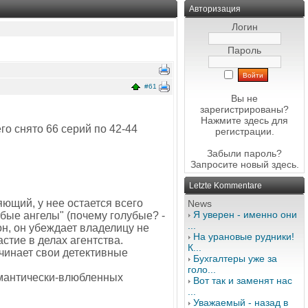
Авторизация
Логин
Пароль
#61
Вы не
зарегистрированы?
Нажмите здесь
для
го снято 66 серий по 42-44
регистрации.
Забыли пароль?
Запросите новый
здесь
.
Letzte Kommentare
ющий, у нее остается всего
News
Я уверен - именно они
убые ангелы" (почему голубые? -
...
он, он убеждает владелицу не
На урановые рудники!
стие в делах агентства.
К...
ачинает свои детективные
Бухгалтеры уже за
голо...
омантически-влюбленных
Вот так и заменят нас
...
Уважаемый - назад в