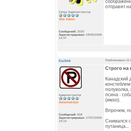
соображений
отправят на
Супер Администратор
Сообщений:
2035
Зарегистрирован:
29/06/2009
14:37
Опубликовано 11-
Kazbek
Строго на 
Канадский 
констеблем
полуволка, 
псина - соб
Администратор
(имхо).
Впрочем, п
Сообщений:
608
Зарегистрирован:
27/07/2009
Снимался с 
19:14
путаница...