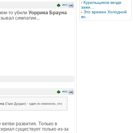
Курильщиков везде
#63
зажи...
Это времен Холодной
чем-то убили
Уоррика Брауна
во...
ызывал симпатии...
#64
уна
(Гари Дурдан) - один из немногих, кто
 ветви развития. Только в
сериал существует только из-за