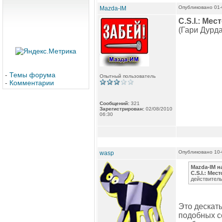
Опубликовано 01-
Mazda-IM
C.S.I.: Ме
(Гари Дурда
-
Темы форума
Опытный пользователь
-
Комментарии
Сообщений:
321
Зарегистрирован:
02/08/2010
06:30
Опубликовано 10-
wasp
Mazda-IM н
C.S.I.: Мес
действитель
Это дескать
подобных се