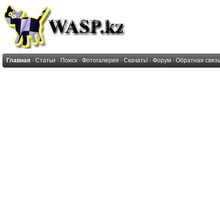
Главная
·
Статьи
·
Поиск
·
Фотогалерея
·
Скачать!
·
Форум
·
Обратная связ