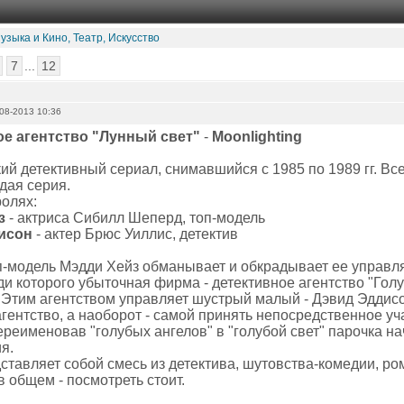
узыка и Кино, Театр, Искусство
7
...
12
08-2013 10:36
ое агентство "Лунный свет"
-
Moonlighting
й детективный сериал, снимавшийся с 1985 по 1989 гг. Все
дая серия.
ролях:
з
- актриса Сибилл Шеперд, топ-модель
исон
- актер Брюс Уиллис, детектив
п-модель Мэдди Хейз обманывает и обкрадывает ее управля
ди которого убыточная фирма - детективное агентство "Гол
). Этим агентством управляет шустрый малый - Дэвид Эддис
гентство, а наоборот - самой принять непосредственное уча
ереименовав "голубых ангелов" в "голубой свет" парочка н
я.
ставляет собой смесь из детектива, шутовства-комедии, р
 в общем - посмотреть стоит.