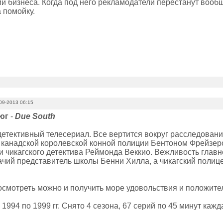
 бизнеса. Когда под него рекламодатели перестанут вообще
 помойку.
09-2013 06:15
юг
-
Due South
детективный телесериал. Все вертится вокруг расследован
 канадской королевской конной полиции Бентоном Фрейзер
и чикагского детектива Реймонда Веккио. Вежливость главн
ачий представитель школы Бенни Хилла, а чикагский полице
осмотреть можно и получить море удовольствия и положите
1994 по 1999 гг. Снято 4 сезона, 67 серий по 45 минут кажда