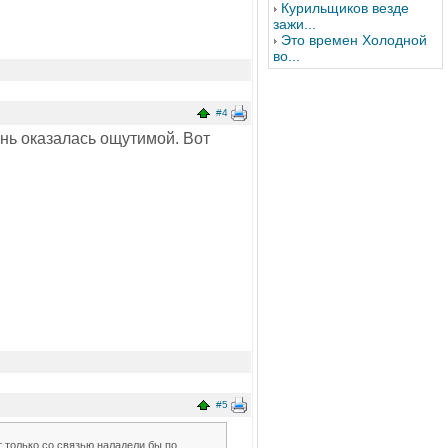
Курильщиков везде
зажи...
Это времен Холодной
во...
#4
ень оказалась ощутимой. Вот
#5
т только со связью наладели бы по