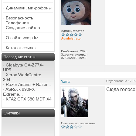
·
Динамики, микрофоны
·
Безопасность
·
Телефония
·
Создание сайтов
Администратор
·
О сайте wasp.kz...
·
Каталог ссылок
Сообщений:
2025
Зарегистрирован:
Последние статьи
07/03/2010 15:58
·
Gigabyte GA-Z77X-
UP5...
·
Xerox WorkCentre
304...
Опубликовано 17-09
Yama
·
Razer Anansi + Razer...
·
ASRock 990FX
Сюда голосо
Extreme...
·
KFA2 GTX 580 MDT X4
...
Счетчики
Опытный пользователь