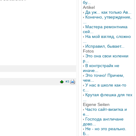
бу...
Artikel
Да уж... как только Ав...
Конечно, утверждение,
...
Мастера ремонтника
сей...
На мой взгляд, сложно
...
Исправил, бывает...
Fotos
Это она свои коленки
р...
В контрстрайк не
иначе...
Это точно! Причем,
чем...
#3
У нас в школе как-то
с...
Крутая флешка для тех
...
Eigene Seiten
Часто сайт-визитка и
е...
Господа англичане
дово...
Не - но это реально.
Б...