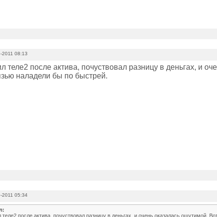
-2011 08:13
л теле2 после актива, почуствовал разницу в деньгах, и оч
язью наладели бы по быстрей.
-2011 05:34
л:
 теле2 после актива, почуствовал разницу в деньгах, и очень оказалась ощутимой. Во