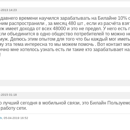
-2013 14:23
едавнего времени научился зарабатывать на Билайне 10% о
ним распространили , за месяц 480 шт , если из расчёта взя
уж имеет дохода от всех 48000 и это не предел. У него есть
сли объединится в одно общество потребителей то можно не
муж. Делюсь этим опытом для того что бы каждый мог имет
му эта тема интересна то мы можем помочь . Вот контакт м
чно мне хотелось узнать есть ли такие кто зарабатывает на
!
-2015 01:18
то лучший сегодня в мобильной связи, это Билайн Пользуемс
работу сети.
zh
, 05-04-2019 16:52