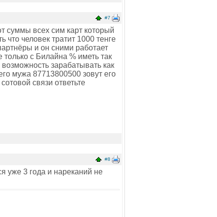
#7
т суммы всех сим карт который
ть что человек тратит 1000 тенге
 партнёры и он сними работает
 только с Билайна % иметь так
ь возможность зарабатывать как
оего мужа 87713800500 зовут его
 сотовой связи ответьте
#8
я уже 3 года и нареканий не