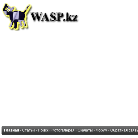
Главная
·
Статьи
·
Поиск
·
Фотогалерея
·
Скачать!
·
Форум
·
Обратная связ