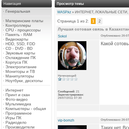
Навигация
Просмотр темы
·
Генеральная
WASP.kz
» ИНТЕРНЕТ, ЛОКАЛЬНЫЕ СЕТИ,
·
Материнские платы
Страница 1 из 2:
1
2
·
Контроллеры
Лучшая сотовая связь в Казахста
·
CPU - процессоры
·
Память - RAM
Опубликовано 26-07
Sokol
·
Видеокарты
Какой сотовы
·
HDD, SSD, FDD
·
CD - DVD - BD
·
Звуковые карты
·
Охлаждение ПК
·
Корпуса ПК
·
Электропитание
·
Мониторы и ТВ
·
Манипуляторы
Начинающий
·
Ноутбуки, десктопы
·
Интернет
Сообщений:
21
·
Принт и скан
Зарегистрирован:
26/07/2011 07:30
·
Фото-видео
·
Мультимедиа
·
Компьютеры - общая
·
Программное
·
Игры ПК
Опубликовано 26-07
vip-bomzh
·
Радиодело
·
Производители
Таких нет. В