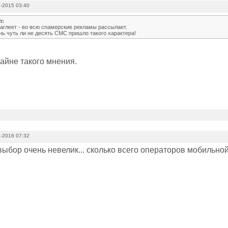
-2015 03:40
л:
аглеет - во всю спамерские рекламы рассылает.
нь чуть ли не десять СМС пришло такого характера!
айне такого мнения.
-2016 07:32
 выбор очень невелик... сколько всего операторов мобильной 