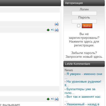
Авторизация
Логин
Пароль
#1
Вы не
зарегистрированы?
Нажмите здесь
для
регистрации.
Забыли пароль?
Запросите новый
здесь
.
Letzte Kommentare
News
Я уверен - именно они
...
На урановые рудники!
К...
Бухгалтеры уже за
голо...
Вот так и заменят нас
#2
...
Уважаемый - назад в
с вызывает.