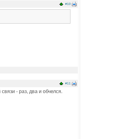
#10
#11
связи - раз, два и обчелся.