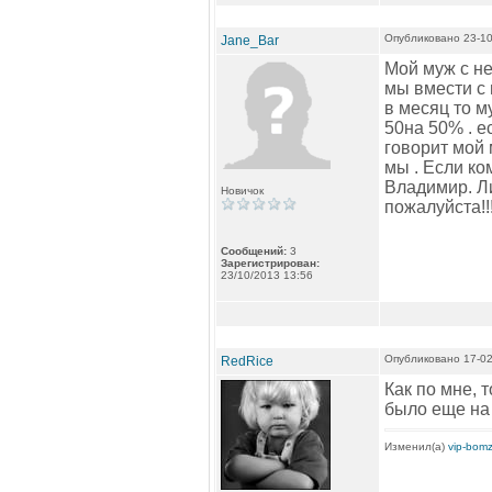
Опубликовано 23-10
Jane_Bar
Мой муж с н
мы вмести с 
в месяц то м
50на 50% . е
говорит мой 
мы . Если ко
Владимир. Ли
Новичок
пожалуйста!!
Сообщений:
3
Зарегистрирован:
23/10/2013 13:56
Опубликовано 17-02
RedRice
Как по мне, 
было еще на 
Изменил(а)
vip-bom