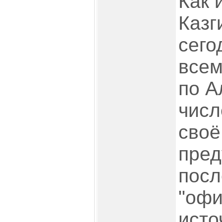
Как 
Казг
сего
всем
по А
числ
своё
пред
посл
"оф
исто