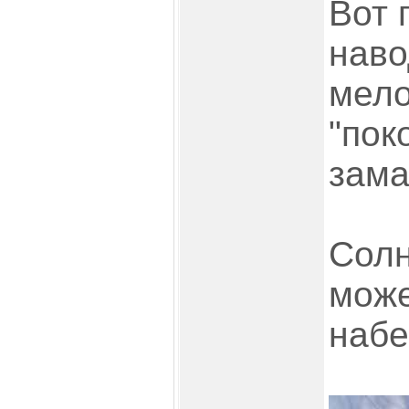
Вот 
наво
мело
"пок
зама
Солн
може
набе