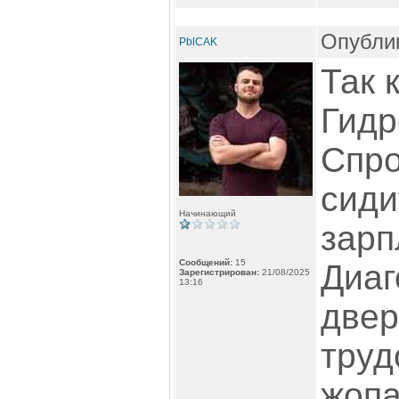
Опублик
PblCAK
Так 
Гидр
Спро
сиди
Начинающий
зарп
Сообщений:
15
Диаг
Зарегистрирован:
21/08/2025
13:16
двер
труд
жопа