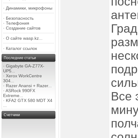
посн
·
Динамики, микрофоны
анте
·
Безопасность
·
Телефония
Град
·
Создание сайтов
разм
·
О сайте wasp.kz...
·
Каталог ссылок
неск
Последние статьи
подр
·
Gigabyte GA-Z77X-
UP5...
·
Xerox WorkCentre
силь
304...
·
Razer Anansi + Razer...
·
ASRock 990FX
Все 
Extreme...
·
KFA2 GTX 580 MDT X4
...
мину
Счетчики
полч
солн