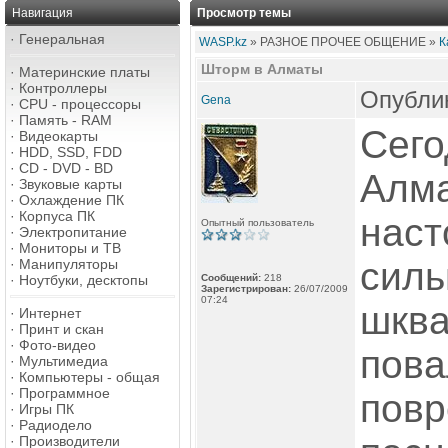
Навигация
Просмотр темы
·
Генеральная
WASP.kz
» РАЗНОЕ ПРОЧЕЕ ОБЩЕНИЕ »
К
Шторм в Алматы
·
Материнские платы
·
Контроллеры
Опублик
Gena
·
CPU - процессоры
·
Память - RAM
Сего
·
Видеокарты
·
HDD, SSD, FDD
·
CD - DVD - BD
Алм
·
Звуковые карты
·
Охлаждение ПК
·
Корпуса ПК
наст
Опытный пользователь
·
Электропитание
·
Мониторы и ТВ
сил
·
Манипуляторы
·
Ноутбуки, десктопы
Сообщений:
218
Зарегистрирован:
26/07/2009
07:24
шква
·
Интернет
·
Принт и скан
·
Фото-видео
пова
·
Мультимедиа
·
Компьютеры - общая
·
Программное
повр
·
Игры ПК
·
Радиодело
·
Производители