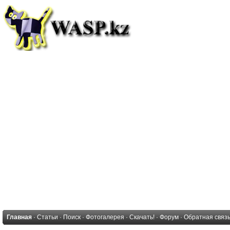
Главная
·
Статьи
·
Поиск
·
Фотогалерея
·
Скачать!
·
Форум
·
Обратная связ