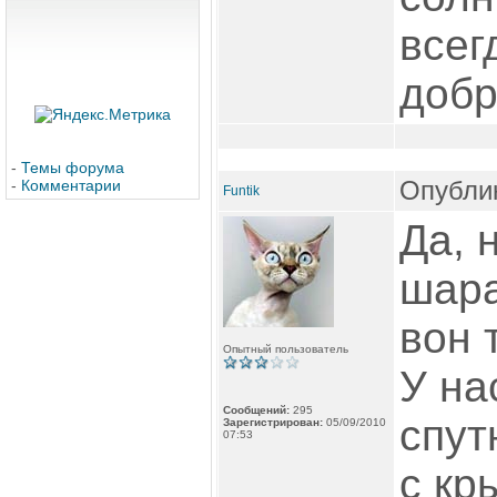
всег
добр
-
Темы форума
Опублик
-
Комментарии
Funtik
Да, 
шара
вон 
Опытный пользователь
У на
Сообщений:
295
спут
Зарегистрирован:
05/09/2010
07:53
с кр