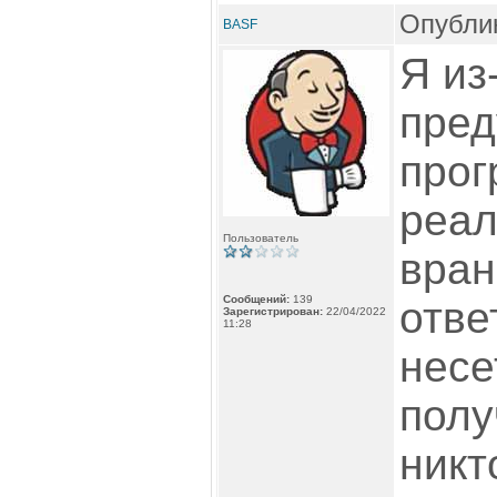
Опублик
BASF
Я из
пред
прог
реал
Пользователь
вран
Сообщений:
139
отве
Зарегистрирован:
22/04/2022
11:28
несе
полу
никт