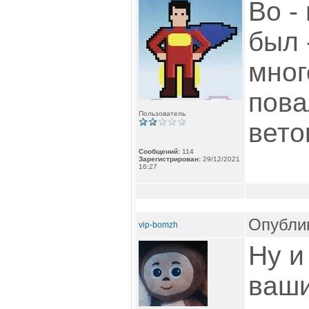
Во -
был 
мног
пова
Пользователь
вето
Сообщений:
114
Зарегистрирован:
29/12/2021
16:27
Опублик
vip-bomzh
Ну и
ваш