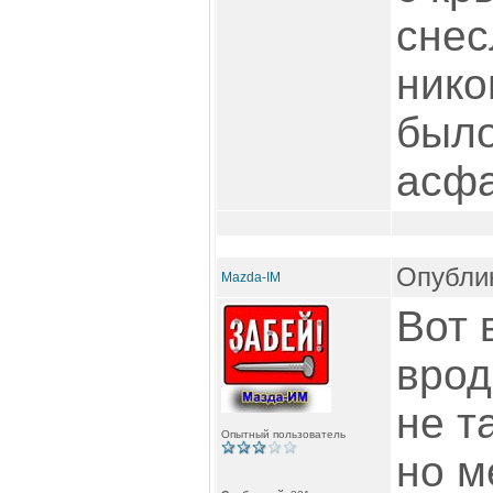
снес
нико
было
асфа
Опублик
Mazda-IM
Вот 
врод
не т
Опытный пользователь
но м