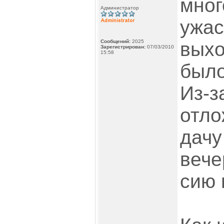
мно
Администратор
ужас
Сообщений:
2025
выхо
Зарегистрирован:
07/03/2010
15:58
было
Из-з
отло
дачу
вече
сию 