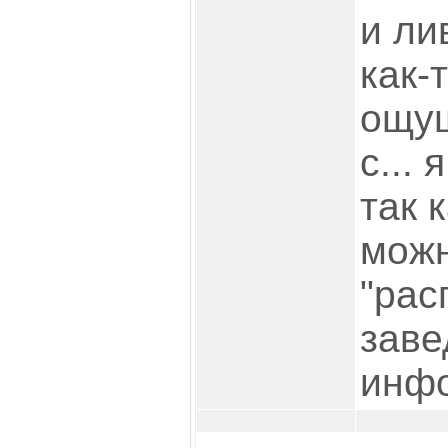
и ли
как-
ощущ
с... 
так 
можн
"рас
заве
инфо