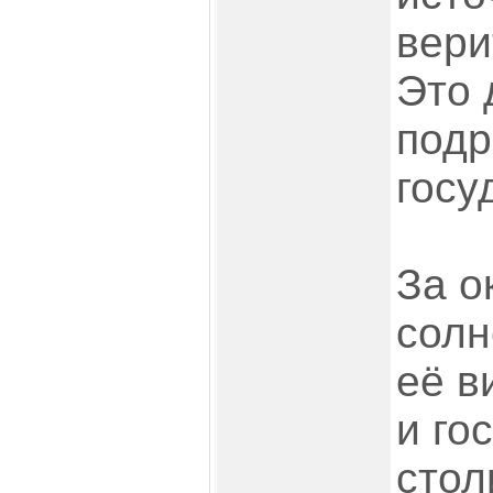
вери
Это 
подр
госу
За о
солн
её в
и го
стол