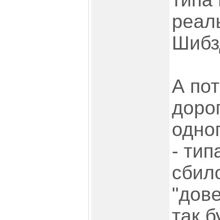
реаль
Шибз
А пот
доро
одног
- тип
сбил
"дове
так б