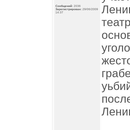
Лени
Сообщений:
2036
Зарегистрирован:
29/06/2009
14:37
театр
осно
уголо
жест
граб
уьби
посл
Ленин