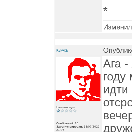
*
Изменил
Опублико
Kykyxa
Ага -
году 
идти
отсро
Начинающий
вече
Сообщений:
16
друж
Зарегистрирован:
13/07/2025
21:36