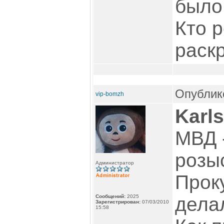
было
Кто 
раск
Опублико
vip-bomzh
Karl
МВД 
розы
Администратор
Прок
Сообщений:
2025
делал
Зарегистрирован:
07/03/2010
15:58