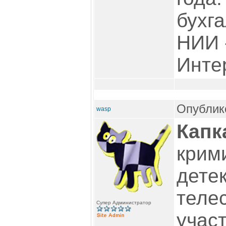
бухга
НИИ 
Инте
Опублико
wasp
Капк
крим
детек
теле
Супер Администратор
учас