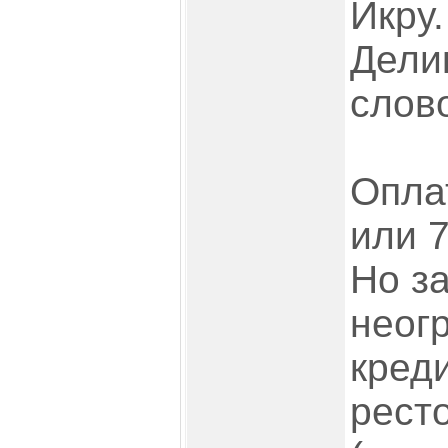
Икру.
Дели
слов
Опла
или 7
Но з
неог
кред
рест