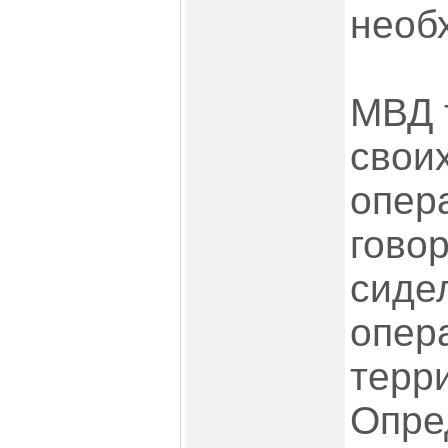
необ
МВД 
свои
опера
гово
сидел
опер
терри
Опре