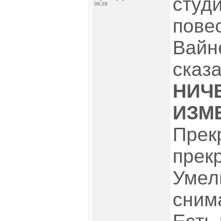
студ
06:28
пове
Вайн
сказа
НИЧ
ИЗМЕ
Прек
прекр
Умел
снима