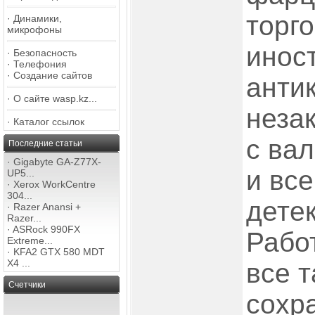
торго
·
Динамики,
микрофоны
инос
·
Безопасность
·
Телефония
·
Создание сайтов
анти
·
О сайте wasp.kz...
неза
·
Каталог ссылок
с ва
Последние статьи
·
Gigabyte GA-Z77X-
и вс
UP5...
·
Xerox WorkCentre
304...
детек
·
Razer Anansi +
Razer...
·
ASRock 990FX
Рабо
Extreme...
·
KFA2 GTX 580 MDT
X4 ...
все 
Счетчики
сохр