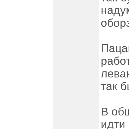
надум
оборз
Паца
рабо
левак
так б
В об
идти 