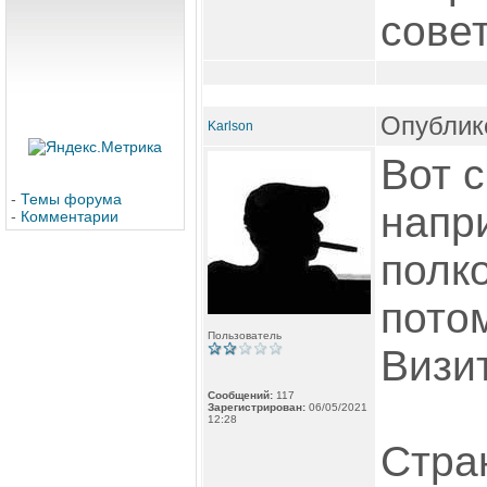
совет
Опублико
Karlson
Вот 
-
Темы форума
напр
-
Комментарии
полк
пото
Пользователь
Визит
Сообщений:
117
Зарегистрирован:
06/05/2021
12:28
Стра