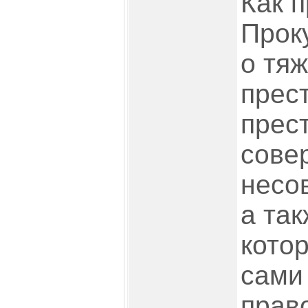
Как 
Прок
о тя
прес
прес
сове
несо
а та
кото
сами
прав