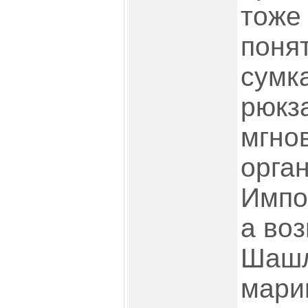
тоже 
поня
сумка
рюкза
мгно
орга
Импо
а воз
Шашл
мари