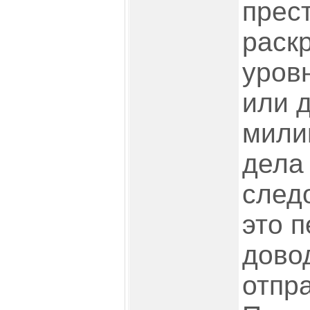
прес
раск
уров
или 
мили
дела
след
это 
дово
отпр