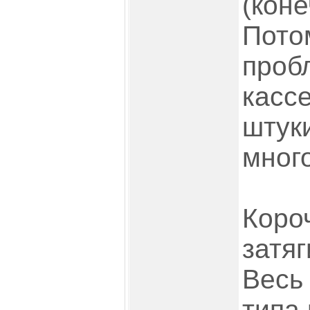
(коне
Пото
проб
касс
штуки
много
Короч
затяг
Весь
типа 