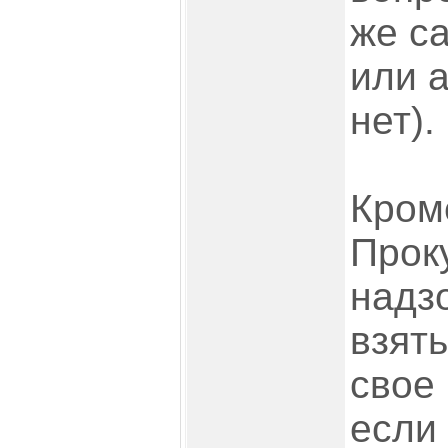
же с
или 
нет).
Кром
Прок
надз
взят
свое
если