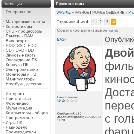
Навигация
Просмотр темы
·
Генеральная
WASP.kz
» РАЗНОЕ ПРОЧЕЕ ОБЩЕНИЕ »
Муз
·
Материнские платы
Страница 4 из 4:
1
2
3
4
·
Контроллеры
Советское детективное кино
·
CPU - процессоры
·
Память - RAM
Опублико
BASF
·
Видеокарты
·
HDD, SSD, FDD
Двой
·
CD - DVD - BD
·
Звуковые карты
·
Охлаждение ПК
филь
·
Корпуса ПК
·
Электропитание
·
Мониторы и ТВ
кинос
·
Манипуляторы
·
Ноутбуки, десктопы
Дост
·
Интернет
Пользователь
·
Принт и скан
пере
·
Фото-видео
·
Мультимедиа
·
Компьютеры - общая
Сообщений:
139
с го
·
Программное
Зарегистрирован:
22/04/2022
11:28
·
Игры ПК
·
Радиодело
фарц
·
Производители