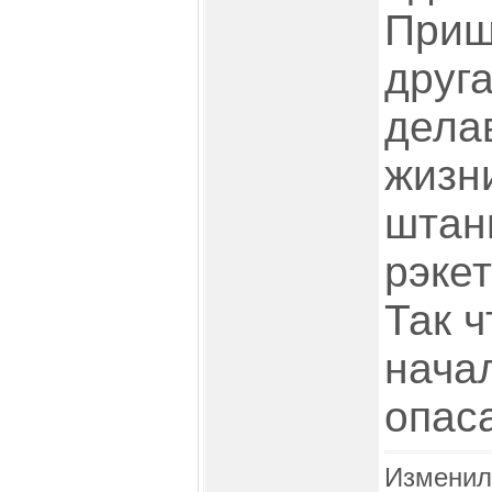
Прише
друга
дела
жизн
штан
рэке
Так ч
нача
опаса
Изменил