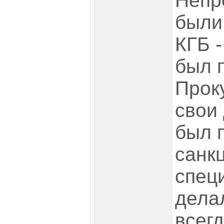
Непр
были
КГБ -
был 
Прок
свои
был 
санкц
спец
дела
всегд