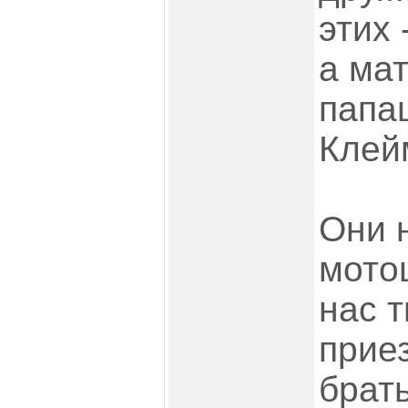
этих
а мат
папа
Клей
Они 
мотоц
нас т
приез
брать