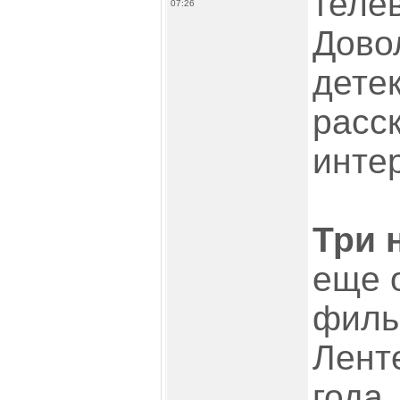
теле
07:26
Дово
детек
расс
интер
Три 
еще 
фил
Лент
года