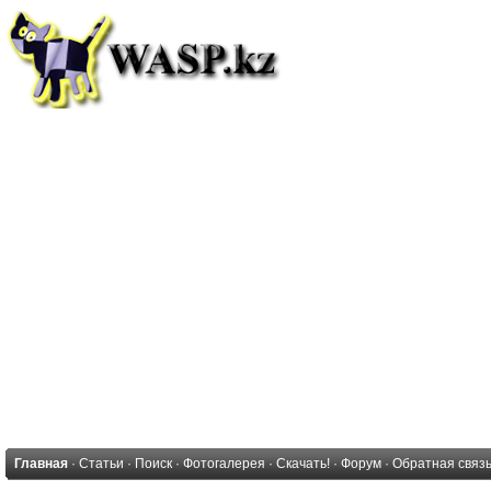
Главная
·
Статьи
·
Поиск
·
Фотогалерея
·
Скачать!
·
Форум
·
Обратная связ