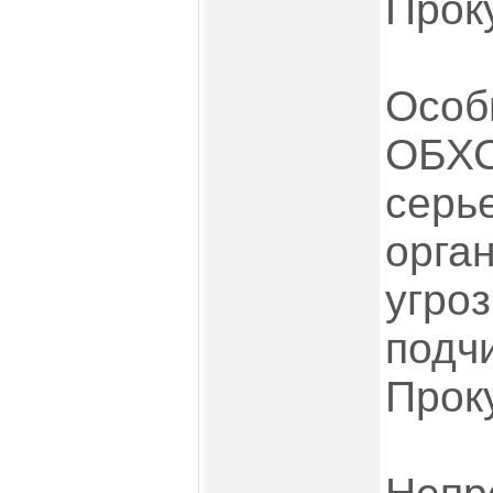
Прок
Особ
ОБХС
серь
орга
угро
подч
Прок