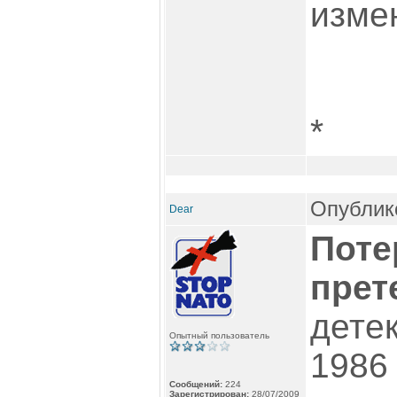
измен
*
Опублико
Dear
Поте
прет
дете
Опытный пользователь
1986
Сообщений:
224
Зарегистрирован:
28/07/2009