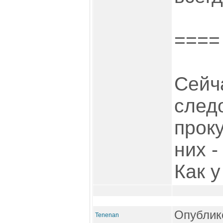
====
Сейч
след
прок
них -
Как у
Опублико
Tenenan