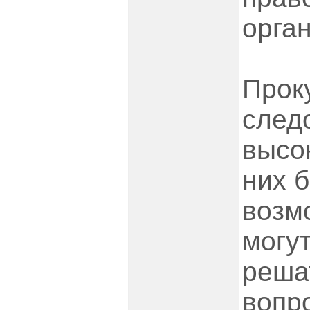
орган
Прок
след
высо
них 
возм
могу
реша
вопр