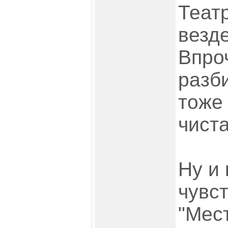
Теат
везде
Впро
разб
тоже
чиста
Ну и
чувс
"Мес