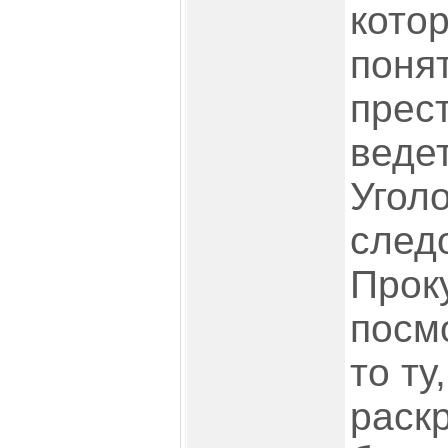
котор
поня
прес
веде
Угол
след
Прок
посмо
то ту
раскр