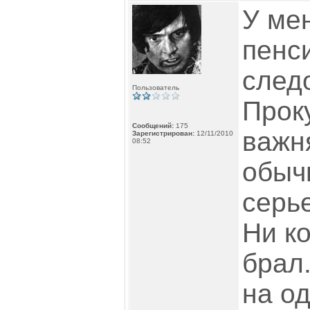
У мен
пенс
след
Пользователь
Прок
Сообщений:
175
важн
Зарегистрирован:
12/11/2010
08:52
обыч
серь
Ни ко
брал
на од