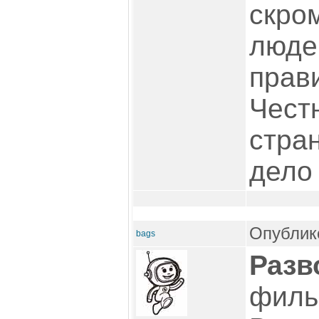
скро
люде
прав
Чест
стран
дело
Опублико
bags
Разв
филь