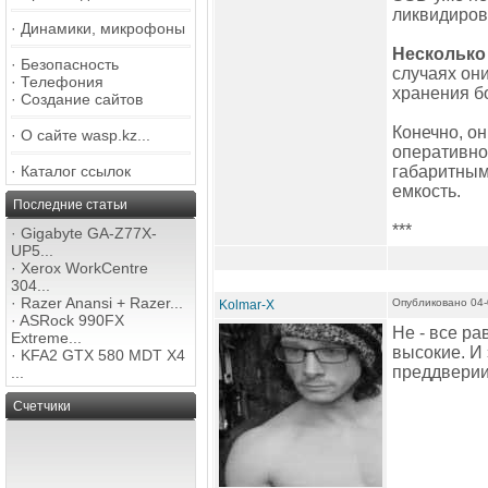
ликвидиров
·
Динамики, микрофоны
Несколько 
·
Безопасность
случаях он
·
Телефония
хранения б
·
Создание сайтов
Конечно, он
·
О сайте wasp.kz...
оперативной
·
Каталог ссылок
габаритным
емкость.
Последние статьи
***
·
Gigabyte GA-Z77X-
UP5...
·
Xerox WorkCentre
304...
·
Razer Anansi + Razer...
Опубликовано 04-
Kolmar-X
·
ASRock 990FX
Не - все ра
Extreme...
высокие. И 
·
KFA2 GTX 580 MDT X4
преддверии
...
Счетчики