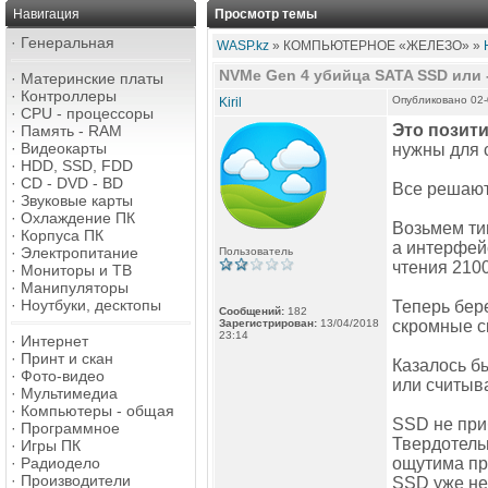
Навигация
Просмотр темы
·
Генеральная
WASP.kz
» КОМПЬЮТЕРНОЕ «ЖЕЛЕЗО» »
NVMe Gen 4 убийца SATA SSD или 
·
Материнские платы
·
Контроллеры
Опубликовано 02-
Kiril
·
CPU - процессоры
Это позит
·
Память - RAM
·
Видеокарты
нужны для 
·
HDD, SSD, FDD
·
CD - DVD - BD
Все решают 
·
Звуковые карты
·
Охлаждение ПК
Возьмем ти
·
Корпуса ПК
а интерфей
·
Электропитание
Пользователь
чтения 2100
·
Мониторы и ТВ
·
Манипуляторы
·
Ноутбуки, десктопы
Теперь бере
Сообщений:
182
Зарегистрирован:
13/04/2018
скромные ск
23:14
·
Интернет
·
Принт и скан
Казалось бы
·
Фото-видео
или считыв
·
Мультимедиа
·
Компьютеры - общая
SSD не при
·
Программное
Твердотель
·
Игры ПК
·
Радиодело
ощутима пр
·
Производители
SSD уже не