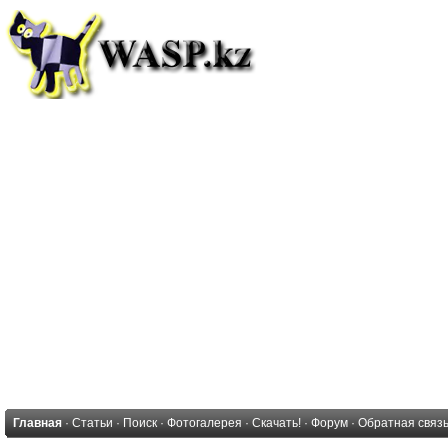
Главная
·
Статьи
·
Поиск
·
Фотогалерея
·
Скачать!
·
Форум
·
Обратная связ