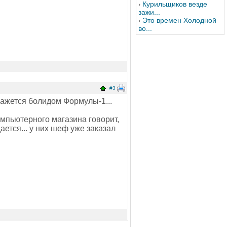
Курильщиков везде
зажи...
Это времен Холодной
во...
#3
окажется болидом Формулы-1...
мпьютерного магазина говорит,
ется... у них шеф уже заказал