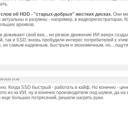
ать.
слов об HDD - "старых-добрых" жестких дисках.
Они ме
и актуальны и разумны - например, в видеорегистраторах, 
ольших архивов.
и доживают свой век... но резкое движение ИИ вверх созда
, так и SSD, вновь пробудили интерес потребителей к этим
, не самым надежным, быстрым и экономичным, но... ощут
06-2026 14:46
вно. Когда SSD быстрый - работать в кайф. Но конечно - це
это из-за ИИ, ну и конечно производители под шумок, да на 
 еще больших потрясений, решили нагреть руки.