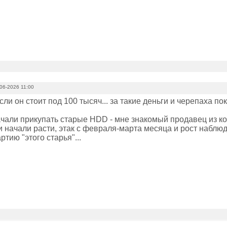
06-2026 11:00
ли он стоит под 100 тысяч... за такие деньги и черепаха п
ачали прикупать старые HDD - мне знакомый продавец из ко
 начали расти, этак с февраля-марта месяца и рост наблюда
тию "этого старья"...