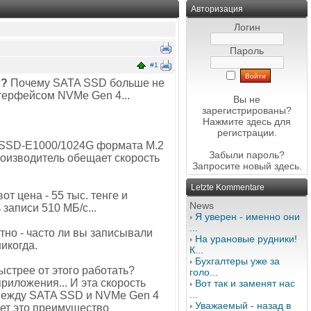
Авторизация
Логин
Пароль
#1
г?
Почему SATA SSD больше не
нтерфейсом NVMe Gen 4...
Вы не
зарегистрированы?
Нажмите здесь
для
регистрации.
S-SSD-E1000/1024G формата M.2
Забыли пароль?
роизводитель обещает скорость
Запросите новый
здесь
.
Letzte Kommentare
от цена - 55 тыс. тенге и
News
записи 510 МБ/с...
Я уверен - именно они
...
стно - часто ли вы записывали
На урановые рудники!
икогда.
К...
Бухгалтеры уже за
ыстрее от этого работать?
голо...
иложения... И эта скорость
Вот так и заменят нас
...
 между SATA SSD и NVMe Gen 4
Уважаемый - назад в
жет это преимущество