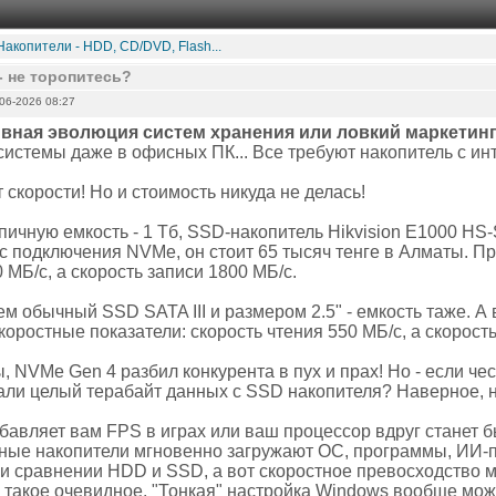
Накопители - HDD, CD/DVD, Flash...
- не торопитесь?
06-2026 08:27
ивная эволюция систем хранения или ловкий маркетин
системы даже в офисных ПК... Все требуют накопитель с и
скорости! Но и стоимость никуда не делась!
пичную емкость - 1 Тб, SSD-накопитель Hikvision E1000 H
с подключения NVMe, он стоит 65 тысяч тенге в Алматы. П
 МБ/с, а скорость записи 1800 МБ/с.
м обычный SSD SATA III и размером 2.5" - емкость таже. А в
оростные показатели: скорость чтения 550 МБ/с, а скорость 
, NVMe Gen 4 разбил конкурента в пух и прах! Но - если че
али целый терабайт данных с SSD накопителя? Наверное, н
бавляет вам FPS в играх или ваш процессор вдруг станет б
ные накопители мгновенно загружают ОС, программы, ИИ-пр
и сравнении HDD и SSD, а вот скоростное превосходство
 такое очевидное. "Тонкая" настройка Windows вообще мо