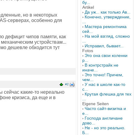
бу...
Artikel
Да уж... как только Ав...
дленные, но в некоторых
Конечно, утверждение,
NAS-серверах, особенно для
...
Мастера ремонтника
сей...
На мой взгляд, сложно
ло дефицит чипов памяти, как
...
 механическим устройствам...
Исправил, бывает...
имо дешевле обходится тут
Fotos
Это она свои коленки
р...
В контрстрайк не
иначе...
Это точно! Причем,
чем...
У нас в школе как-то
#2
с...
ны сейчас какие-то нереально
Крутая флешка для тех
фоне кризиса, да еще и в
...
Eigene Seiten
Часто сайт-визитка и
е...
Господа англичане
дово...
Не - но это реально.
Б...