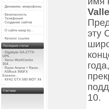
имя 
·
Динамики, микрофоны
Vall
·
Безопасность
·
Телефония
Пре
·
Создание сайтов
эту 
·
О сайте wasp.kz...
·
Каталог ссылок
широ
Последние статьи
конц
·
Gigabyte GA-Z77X-
UP5...
·
Xerox WorkCentre
года
304...
·
Razer Anansi + Razer...
·
ASRock 990FX
прек
Extreme...
·
KFA2 GTX 580 MDT X4
...
подд
Счетчики
10.