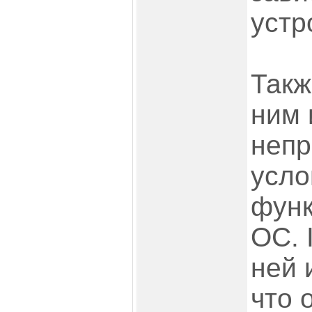
устр
Такж
ним 
неп
усл
фун
ОС. 
ней 
что 