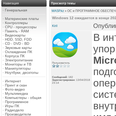
Навигация
Просмотр темы
·
Генеральная
WASP.kz
» ОС и ПРОГРАММНОЕ ОБЕСПЕЧ
Windows 12 ожидается в конце 202
·
Материнские платы
·
Контроллеры
Опублик
Kiril
·
CPU - процессоры
·
Память - RAM
В ин
·
Видеокарты
·
HDD, SSD, FDD
·
CD - DVD - BD
упор
·
Звуковые карты
·
Охлаждение ПК
·
Корпуса ПК
Micr
·
Электропитание
Пользователь
·
Мониторы и ТВ
подг
·
Манипуляторы
·
Ноутбуки, десктопы
Сообщений:
182
опер
Зарегистрирован:
13/04/2018
·
Интернет
23:14
·
Принт и скан
·
Фото-видео
сис
·
Мультимедиа
·
Компьютеры - общая
·
Программное
внут
·
Игры ПК
·
Радиодело
·
Производители