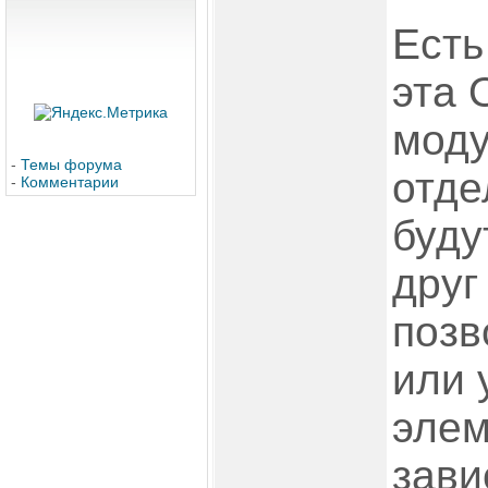
Есть
эта 
моду
-
Темы форума
отде
-
Комментарии
буду
друг
позв
или 
элем
зави