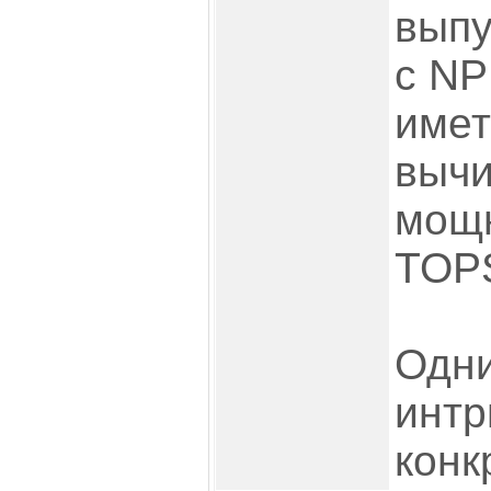
выпу
с NP
имет
выч
мощн
TOPS
Одни
интр
конк