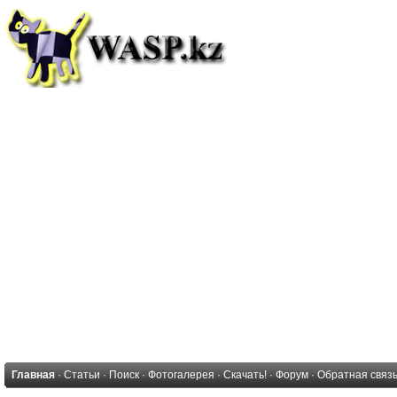
Главная
·
Статьи
·
Поиск
·
Фотогалерея
·
Скачать!
·
Форум
·
Обратная связ