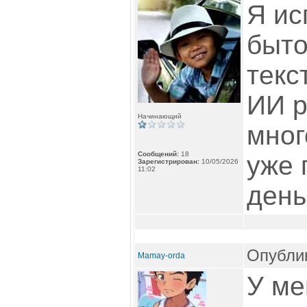
Я ис
быто
текс
ИИ р
Начинающий
мног
Сообщений:
18
уже 
Зарегистрирован:
10/05/2026
11:02
день
Опублик
Mamay-orda
У ме