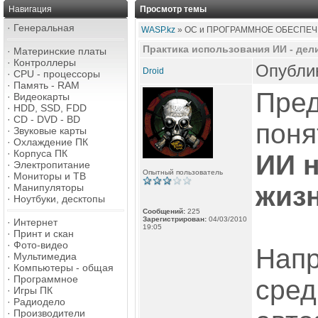
Навигация
Просмотр темы
·
Генеральная
WASP.kz
» ОС и ПРОГРАММНОЕ ОБЕСПЕЧ
Практика использования ИИ - де
·
Материнские платы
·
Контроллеры
Опублик
Droid
·
CPU - процессоры
·
Память - RAM
Пред
·
Видеокарты
·
HDD, SSD, FDD
·
CD - DVD - BD
поня
·
Звуковые карты
·
Охлаждение ПК
·
Корпуса ПК
ИИ н
·
Электропитание
Опытный пользователь
·
Мониторы и ТВ
жиз
·
Манипуляторы
·
Ноутбуки, десктопы
Сообщений:
225
Зарегистрирован:
04/03/2010
·
Интернет
19:05
·
Принт и скан
·
Фото-видео
Напр
·
Мультимедиа
·
Компьютеры - общая
·
Программное
сре
·
Игры ПК
·
Радиодело
·
Производители