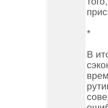
того
прис
*
В ит
сэко
врем
рути
сове
оши