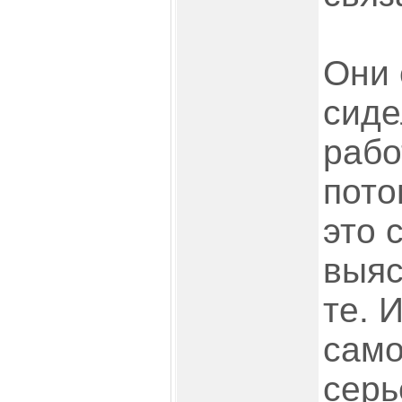
Они 
сиде
рабо
пото
это 
выяс
те. 
само
серь