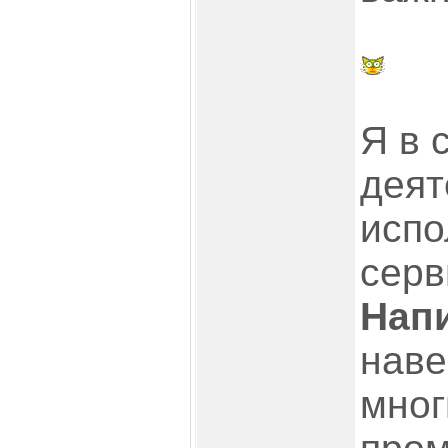
Я в 
деят
испо
серв
Напи
наве
мног