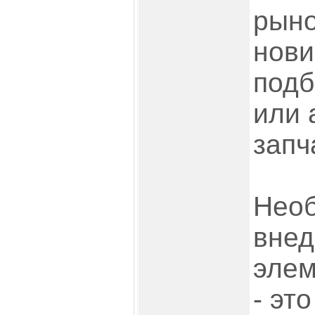
рыно
нови
подб
или 
запч
Нео
внед
эле
- эт