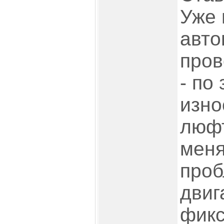
Уже 
авто
пров
- по
изно
люфт
меня
проб
двиг
фик