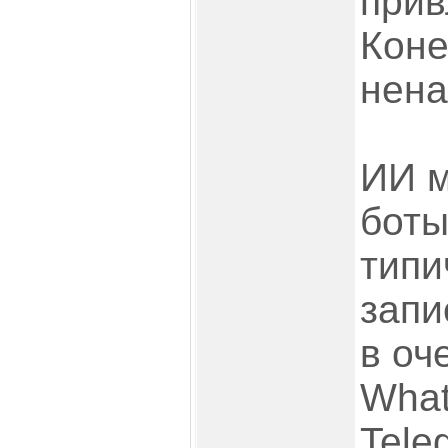
прив
Коне
нена
ИИ м
боты
типи
запи
в оч
What
Tele