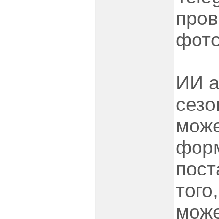
пров
фото
ИИ а
сезо
може
форм
пост
того
може