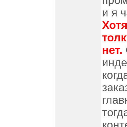
пром
и я 
Хотя
толк
нет.
инде
когд
зака
глав
тогд
конт