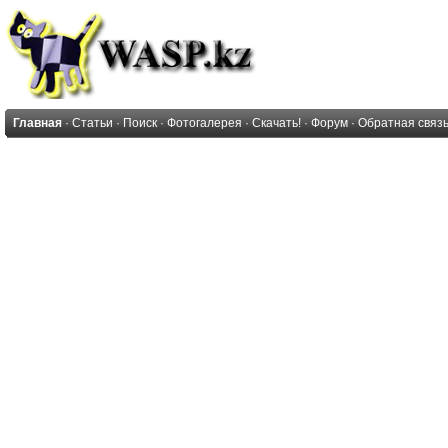
Главная
·
Статьи
·
Поиск
·
Фотогалерея
·
Скачать!
·
Форум
·
Обратная связ