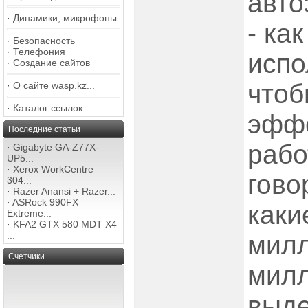
авто
·
Динамики, микрофоны
- ка
·
Безопасность
·
Телефония
испо
·
Создание сайтов
чтоб
·
О сайте wasp.kz...
·
Каталог ссылок
эффе
Последние статьи
рабо
·
Gigabyte GA-Z77X-
UP5...
·
Xerox WorkCentre
гово
304...
·
Razer Anansi + Razer...
·
ASRock 990FX
каки
Extreme...
·
KFA2 GTX 580 MDT X4
...
милл
Счетчики
милл
выде