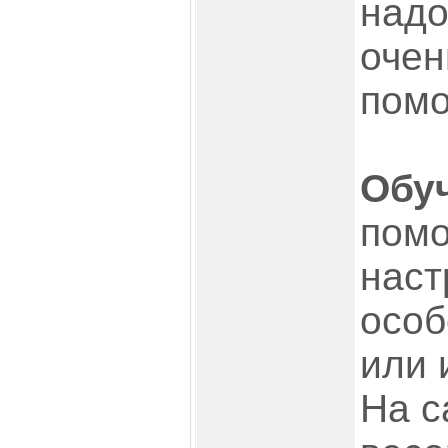
надо
очен
помо
Обу
пом
наст
особ
или 
На с