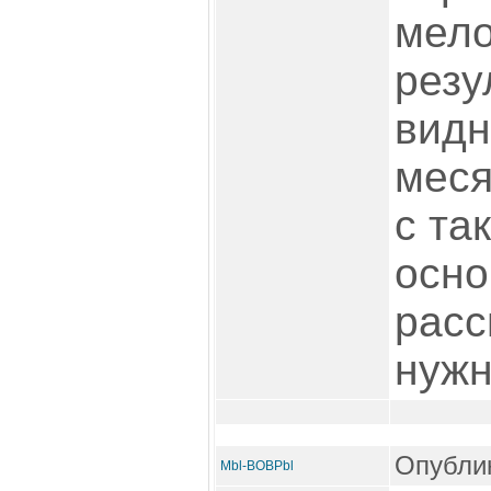
мело
резу
видн
меся
с та
осно
расс
нужн
Опублик
Mbl-BOBPbl