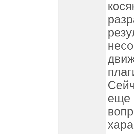
кося
разр
резу
несо
движ
плаг
Сейч
еще 
вопр
хара