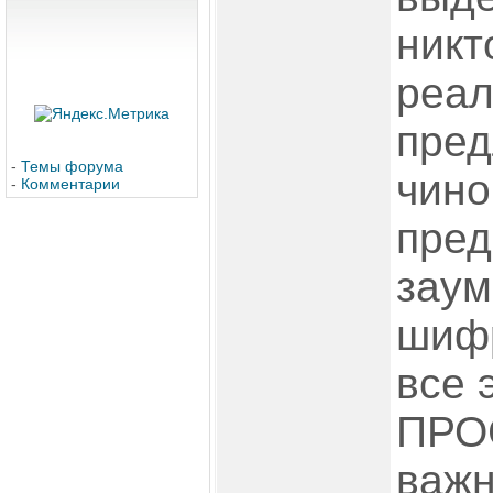
никт
реал
пред
-
Темы форума
чино
-
Комментарии
пред
заум
шифр
все 
ПРОС
важн