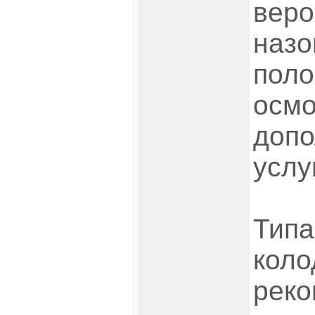
веро
назо
поло
осмо
допо
услу
Типа
коло
реко