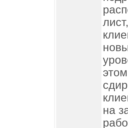
расп
лист
клие
новы
уров
этом
сдир
клие
на з
рабо