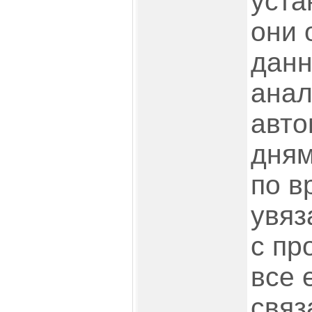
уста
они 
данн
анал
авто
дням
по в
увяз
с пр
все 
связ