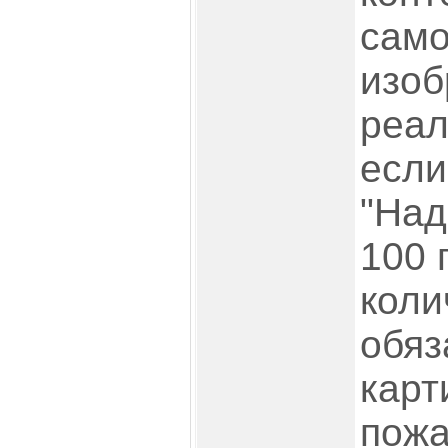
само
изоб
реал
если
"Над
100 
коли
обяз
карт
пожа