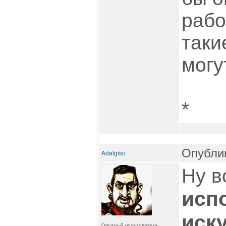
раб
таки
могу
*
Опублик
Adalgiso
Ну в
исп
иск
Опытный пользователь