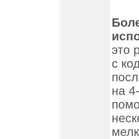
Бол
исп
это 
с ко
посл
на 4
пом
неск
мелк