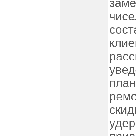
заме
чисе
сост
клие
расс
увед
план
ремо
скид
удер