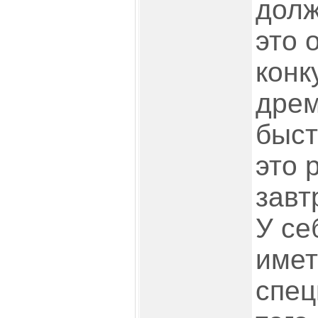
долж
это 
конк
дрем
быст
это 
завт
У се
имет
спец