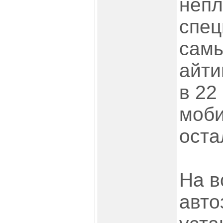
непл
спец
самы
айти
в 22
моби
оста
На в
авто