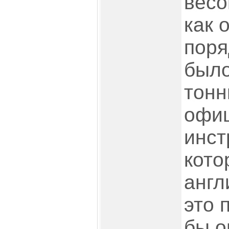
весо
как 
поря
было
тонн
офи
инст
кото
англ
это 
бы о