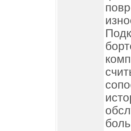
повр
изно
Подк
борт
комп
счит
сопо
исто
обсл
боль