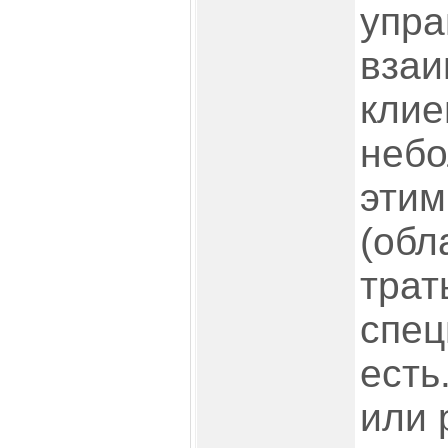
упра
взаи
клие
неб
этим
(обл
трат
спец
есть
или 