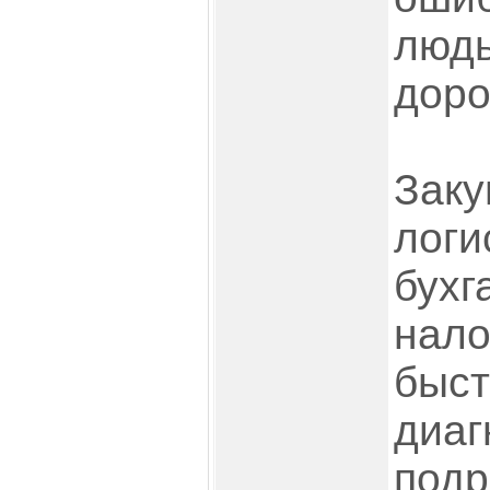
людь
доро
Заку
логи
бухг
нало
быст
диаг
под