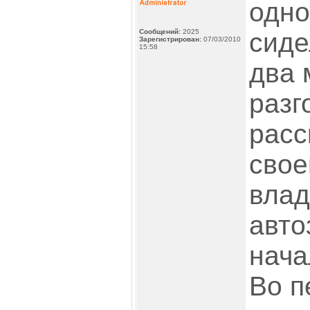
одно
Сообщений:
2025
сиде
Зарегистрирован:
07/03/2010
15:58
два 
разг
расс
свое
влад
авто
нача
Во п