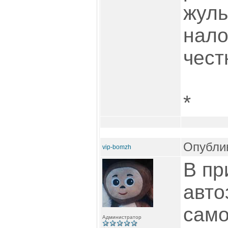
жуль
нало
чест
*
Опублик
vip-bomzh
В пр
авто
само
Администратор