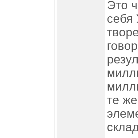
Это 
себя
творе
говор
резул
милл
милл
те ж
элем
скла