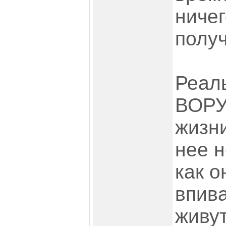
ничег
получ
Реаль
ВОРУ
жизни
нее н
как о
впива
живут