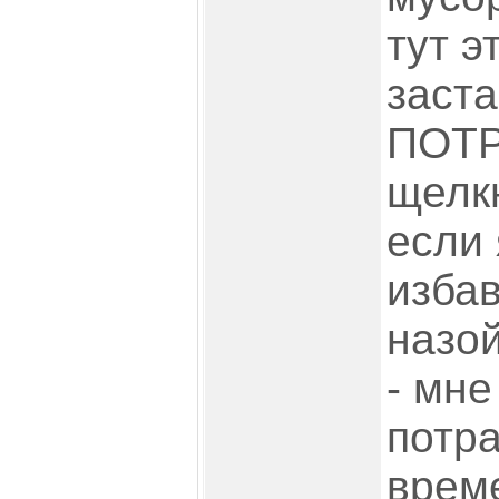
тут э
заст
ПОТР
щелкн
если 
избав
назо
- мне
потра
време