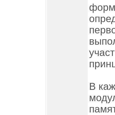
форм
опре
перв
выпо
участ
прин
В ка
моду
памя