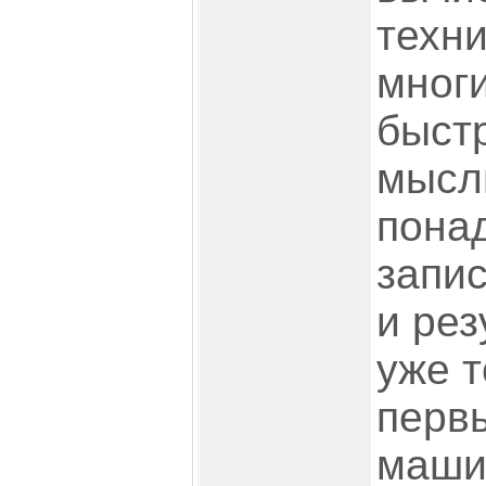
техни
мног
быст
мысли
пона
запи
и рез
уже 
перв
маши