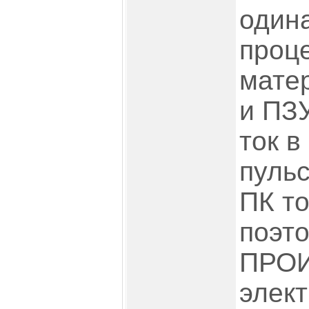
один
проц
матер
и ПЗУ
ток в
пульс
ПК то
поэт
ПРОИ
элект