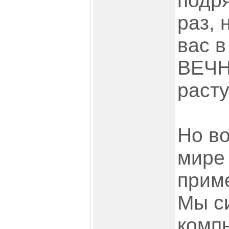
подр
раз, 
вас в
ВЕЧН
растут
Но во
мире 
прим
Мы с
комп