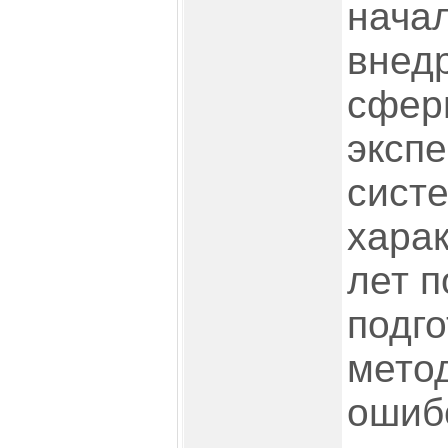
нача
внед
сфер
эксп
сист
хара
лет 
подго
мето
ошиб