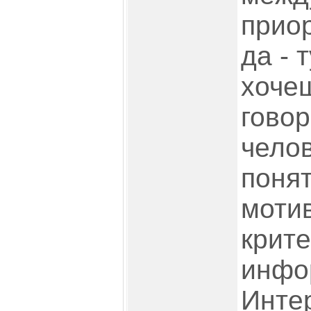
приор
да - 
хоче
говор
чело
понят
мотив
крит
инфо
Инте