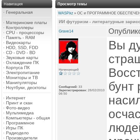
Навигация
Просмотр темы
·
Генеральная
WASP.kz
» ОС и ПРОГРАММНОЕ ОБЕСПЕЧЕ
ИИ футуризм - литературные зарис
·
Материнские платы
·
Контроллеры
Опублико
Grave14
·
CPU - процессоры
·
Память - RAM
Вы ду
·
Видеокарты
·
HDD, SSD, FDD
·
CD - DVD - BD
стра
·
Звуковые карты
·
Охлаждение ПК
·
Корпуса ПК
Восс
Начинающий
·
Электропитание
·
Мониторы и ТВ
бунт 
·
Манипуляторы
·
Ноутбуки, десктопы
Сообщений:
33
Зарегистрирован:
26/02/2010
06:50
наси
·
Интернет
·
Принт и скан
·
Фото-видео
осча
·
Мультимедиа
·
Компьютеры - общая
·
Программное
людей
·
Игры ПК
·
Радиодело
·
Производители