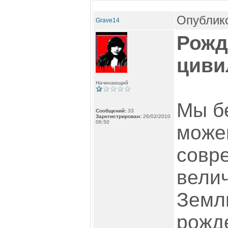
Опублико
Grave14
Рожд
циви
Начинающий
Мы б
Сообщений:
33
Зарегистрирован:
26/02/2010
06:50
можем
совр
вели
Земл
рожд