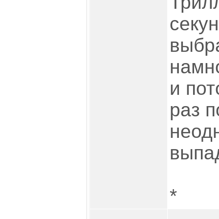
Трил
секун
выбр
намн
и пот
раз п
неод
выпа
*