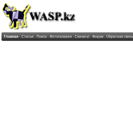
Главная
·
Статьи
·
Поиск
·
Фотогалерея
·
Скачать!
·
Форум
·
Обратная связ