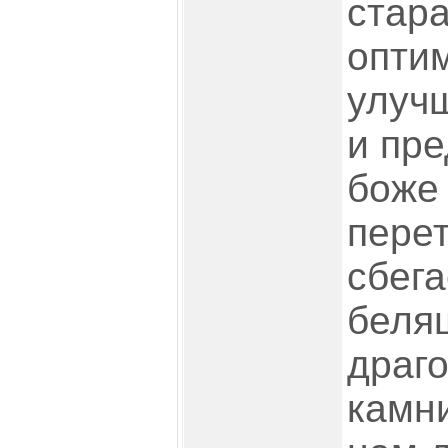
стара
опти
улучш
и пре
боже
пере
сбег
беля
драг
камн