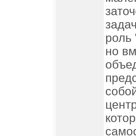
зато
зада
роль 
но вм
объе
пред
собо
центр
кото
само