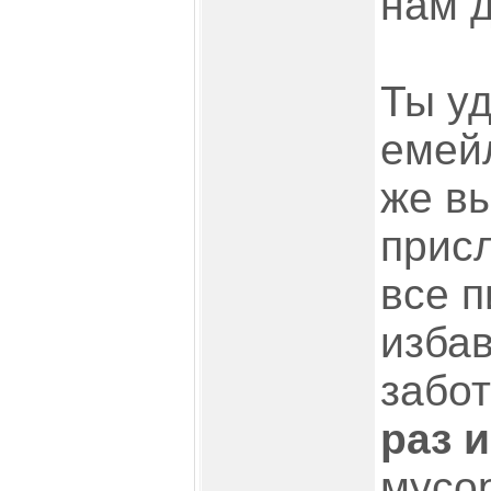
нам д
Ты у
емейл
же вы
прис
все п
избав
забот
раз и
мусор