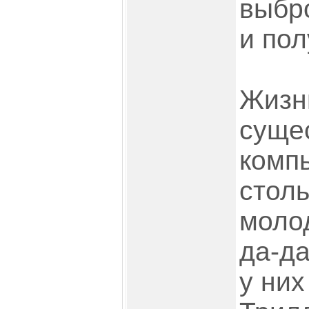
выбро
и по
Жизн
сущес
комп
столь
моло
да-да
у них