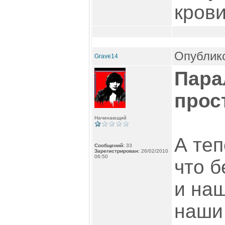
крови
Опублико
Grave14
Пара
прос
Начинающий
А теп
Сообщений:
33
Зарегистрирован:
26/02/2010
06:50
что б
и наш
наши