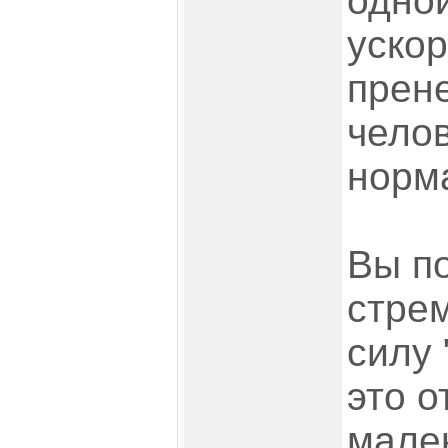
одной
уско
прен
чело
норма
Вы п
стре
силу 
это 
мале