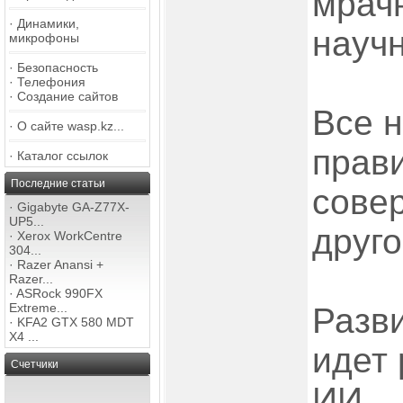
мрач
·
Динамики,
научн
микрофоны
·
Безопасность
·
Телефония
·
Создание сайтов
Все н
·
О сайте wasp.kz...
прави
·
Каталог ссылок
Последние статьи
сове
·
Gigabyte GA-Z77X-
UP5...
друго
·
Xerox WorkCentre
304...
·
Razer Anansi +
Razer...
·
ASRock 990FX
Extreme...
Разв
·
KFA2 GTX 580 MDT
X4 ...
идет 
Счетчики
ИИ...