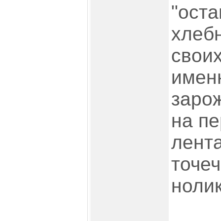
"оста
хлеб
своих
именн
заро
на п
лента
точеч
нолик