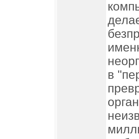
комп
делае
безпр
именн
неорг
в "пе
прев
орган
неизв
милл