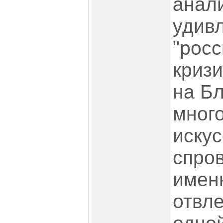
анали
удивл
"росс
кризи
на Б
много
иску
спро
именн
отвле