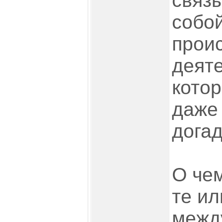
связ
собой
прои
деяте
кото
даже
дога
О че
те и
между