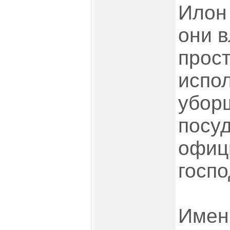
Илон 
они в
прос
испол
убор
посу
офиц
госпо
Именн