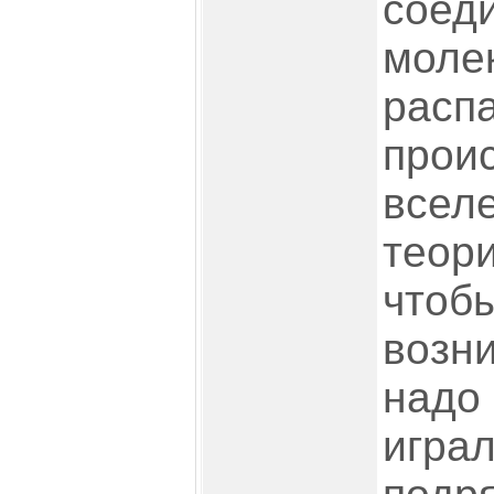
соед
моле
распа
проис
вселе
теори
чтобы
возни
надо
игра