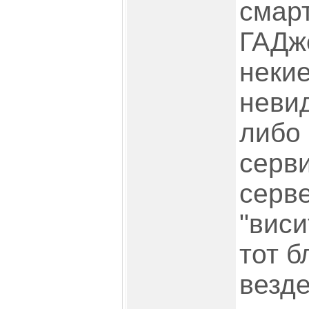
смар
ГАДж
неки
невид
либо 
серв
серве
"виси
тот б
везд