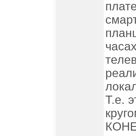
плате
смар
план
часа
теле
реал
лока
Т.е. 
круго
КОНЕ