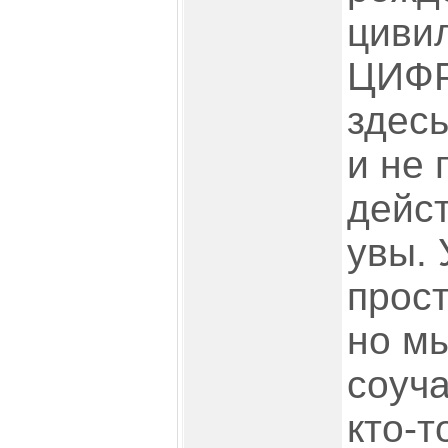
цивил
ЦИФР
здесь
и не 
дейст
увы. 
прос
но мы
соуча
кто-т