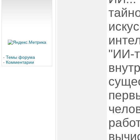
тайн
искус
интел
"ИИ-
-
Темы форума
-
Комментарии
внутр
суще
перв
челов
работ
вычи