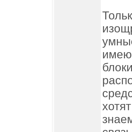
Тольк
изощ
умны
имею
блок
расп
средс
хотят
знае