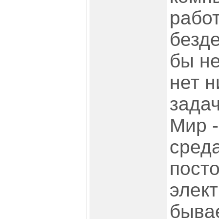
работ
безде
бы не
нет 
задач
Мир -
среда
пост
элект
быва