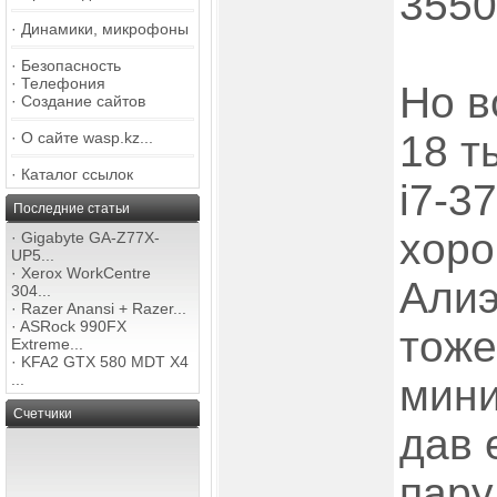
355
·
Динамики, микрофоны
·
Безопасность
·
Телефония
Но в
·
Создание сайтов
18 т
·
О сайте wasp.kz...
·
Каталог ссылок
i7-3
Последние статьи
хоро
·
Gigabyte GA-Z77X-
UP5...
·
Xerox WorkCentre
Алиэ
304...
·
Razer Anansi + Razer...
·
ASRock 990FX
тоже
Extreme...
·
KFA2 GTX 580 MDT X4
...
мини
Счетчики
дав 
пару