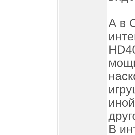
А в 
инте
HD40
мощн
наск
игру
иной
друг
В ин