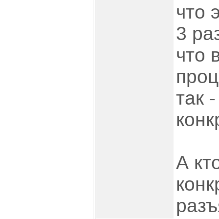
что 
3 ра
что 
проц
так 
конк
А кт
конк
разъ