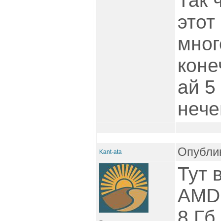
Так 
этот
мног
коне
ай 5
нече
Опублик
Kant-ata
Тут 
AMD 
8 Гб