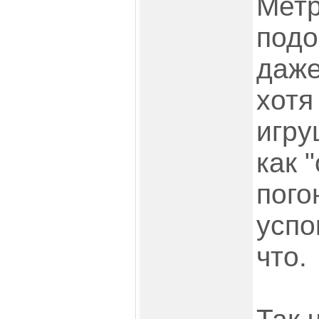
Метр
подо
даже
хотя
игру
как 
пого
успо
что.