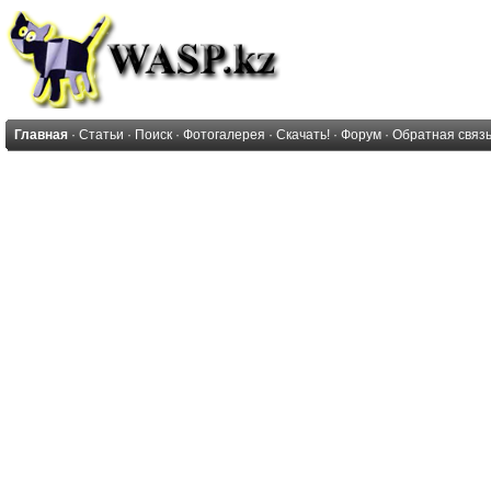
Главная
·
Статьи
·
Поиск
·
Фотогалерея
·
Скачать!
·
Форум
·
Обратная связ