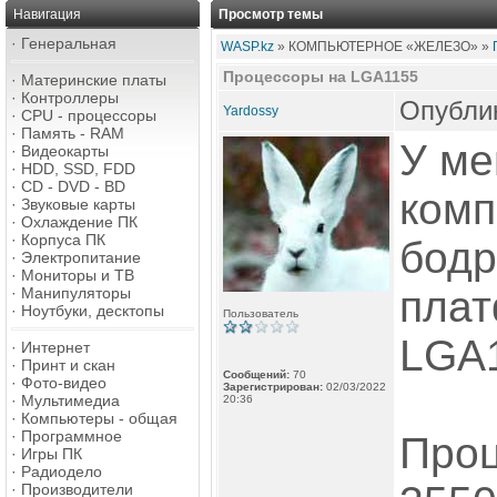
Навигация
Просмотр темы
·
Генеральная
WASP.kz
» КОМПЬЮТЕРНОЕ «ЖЕЛЕЗО» »
Процессоры на LGA1155
·
Материнские платы
·
Контроллеры
Опублик
Yardossy
·
CPU - процессоры
·
Память - RAM
У ме
·
Видеокарты
·
HDD, SSD, FDD
·
CD - DVD - BD
комп
·
Звуковые карты
·
Охлаждение ПК
·
Корпуса ПК
бодр
·
Электропитание
·
Мониторы и ТВ
плат
·
Манипуляторы
·
Ноутбуки, десктопы
Пользователь
LGA
·
Интернет
·
Принт и скан
Сообщений:
70
·
Фото-видео
Зарегистрирован:
02/03/2022
·
Мультимедиа
20:36
·
Компьютеры - общая
·
Программное
Проц
·
Игры ПК
·
Радиодело
·
Производители