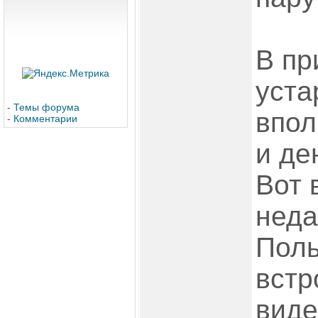
В пр
уста
-
Темы форума
впол
-
Комментарии
и де
Вот 
неда
Пол
вст
вид