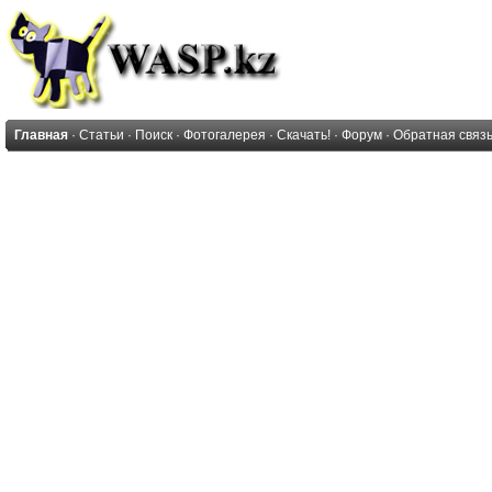
Главная
·
Статьи
·
Поиск
·
Фотогалерея
·
Скачать!
·
Форум
·
Обратная связ