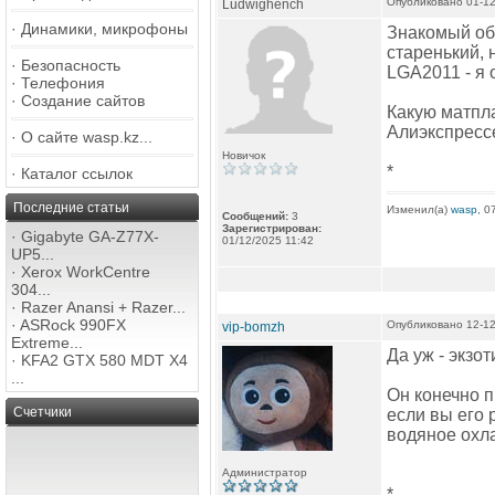
Опубликовано 01-12
Ludwighench
·
Динамики, микрофоны
Знакомый обе
старенький, 
·
Безопасность
LGA2011 - я 
·
Телефония
·
Создание сайтов
Какую матпла
Алиэкспрессе
·
О сайте wasp.kz...
Новичок
*
·
Каталог ссылок
Последние статьи
Изменил(а)
wasp
, 0
Сообщений:
3
Зарегистрирован:
·
Gigabyte GA-Z77X-
01/12/2025 11:42
UP5...
·
Xerox WorkCentre
304...
·
Razer Anansi + Razer...
·
ASRock 990FX
Опубликовано 12-12
vip-bomzh
Extreme...
Да уж - экзот
·
KFA2 GTX 580 MDT X4
...
Он конечно п
Счетчики
если вы его 
водяное охла
Администратор
*