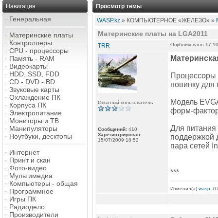
Навигация
Просмотр темы
·
Генеральная
WASP.kz
» КОМПЬЮТЕРНОЕ «ЖЕЛЕЗО» »
Материнские платы на LGA2011
·
Материнские платы
·
Контроллеры
Опубликовано 17-10
TRR
·
CPU - процессоры
Материнская
·
Память - RAM
·
Видеокарты
·
HDD, SSD, FDD
Процессоры I
·
CD - DVD - BD
новинку для
·
Звуковые карты
·
Охлаждение ПК
Модель EVGA 
Опытный пользователь
·
Корпуса ПК
форм-фактор
·
Электропитание
·
Мониторы и ТВ
Для питания
·
Манипуляторы
Сообщений:
410
Зарегистрирован:
·
Ноутбуки, десктопы
поддержкой д
15/07/2009 18:52
пара сетей In
·
Интернет
·
Принт и скан
·
Фото-видео
***
·
Мультимедиа
·
Компьютеры - общая
Изменил(а)
wasp
, 0
·
Программное
·
Игры ПК
·
Радиодело
·
Производители