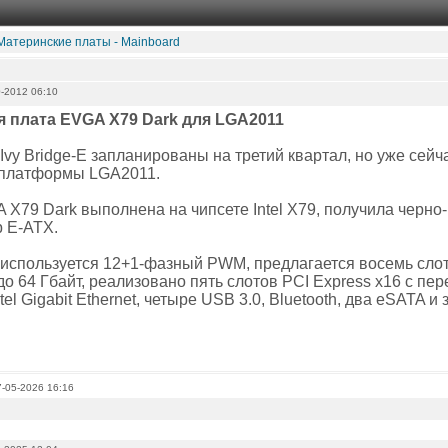
Материнские платы - Mainboard
-2012 06:10
 плата EVGA Х79 Dark для LGA2011
vy Bridge-E запланированы на третий квартал, но уже сей
 платформы LGA2011.
Х79 Dark выполнена на чипсете Intel Х79, получила черно
 E-ATX.
 используется 12+1-фазный PWM, предлагается восемь сло
о 64 Гбайт, реализовано пять слотов PCI Express х16 с пе
tel Gigabit Ethernet, четыре USB 3.0, Bluetooth, два eSATA и з
7-05-2026 16:16