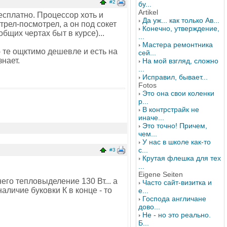
#2
бу...
Artikel
есплатно. Процессор хоть и
Да уж... как только Ав...
трел-посмотрел, а он под сокет
Конечно, утверждение,
бщих чертах быт в курсе)...
...
Мастера ремонтника
- те ощктимо дешевле и есть на
сей...
нает.
На мой взгляд, сложно
...
Исправил, бывает...
Fotos
Это она свои коленки
р...
В контрстрайк не
иначе...
Это точно! Причем,
чем...
У нас в школе как-то
с...
#3
Крутая флешка для тех
...
Eigene Seiten
его тепловыделение 130 Вт... а
Часто сайт-визитка и
аличие буковки К в конце - то
е...
Господа англичане
дово...
Не - но это реально.
Б...