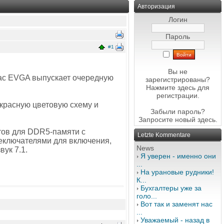
Авторизация
Логин
Пароль
#1
Вы не
час EVGA выпускает очередную
зарегистрированы?
Нажмите здесь
для
регистрации.
-красную цветовую схему и
Забыли пароль?
Запросите новый
здесь
.
тов для DDR5-памяти с
Letzte Kommentare
реключателями для включения,
News
вук 7.1.
Я уверен - именно они
...
На урановые рудники!
К...
Бухгалтеры уже за
голо...
Вот так и заменят нас
...
Уважаемый - назад в