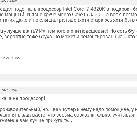
-2025 12:04
щал подогнать процессор Intel Core i7-4820K в подарок - б
но мощный. И явно круче моего Core i5 3330... И вот я посмо
о таких даже и не слышал раньше (хотя стараюсь хотя бы в о
ту лучше взять? Их немного и они недешевые! Но есть б/у 
, вероятно тоже бэуха, но может и ремонтированные = кто з
7-05-2026 16:33
-2025 21:43
ика, а не процессор!
роизводительный, но... вам кулер к нему надо помощнее, у н
разгонять задумаете, что весьма соблазнительно, учитывая н
ждение вам лучше прикупить...